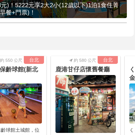
元)！5222元享2大2小(12歲以下)1泊1食住菁
早餐+門票)！
台北
台北
約 550 公尺
約 580 公尺
保齡球館(新北
鹿港甘仔店懷舊餐廳
く
金
保齡球館土城館，位
く