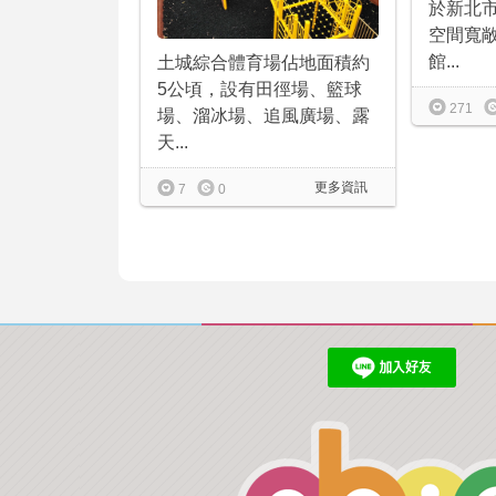
於新北
空間寬
館...
土城綜合體育場佔地面積約
5公頃，設有田徑場、籃球
271
場、溜冰場、追風廣場、露
天...
更多資訊
7
0