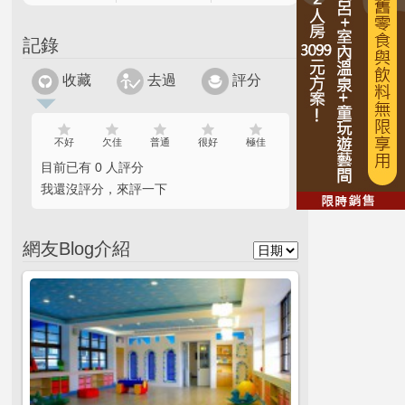
記錄
收藏
去過
評分
不好
欠佳
普通
很好
極佳
目前已有 0 人評分
我還沒評分，來評一下
網友Blog介紹