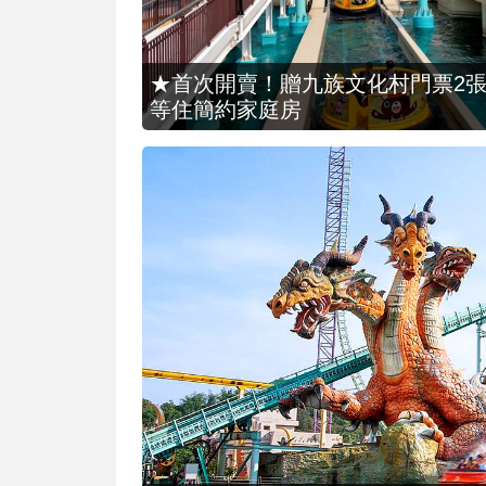
★首次開賣！贈九族文化村門票2張(總價
等住簡約家庭房