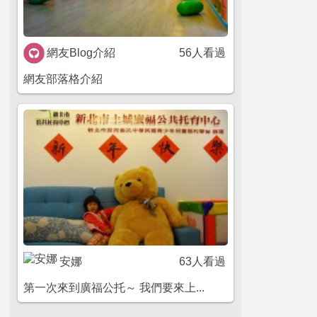
網友Blog介紹
56人看過
網友部落格介紹
安娜
63人看過
第一次來到廣福公托～ 我們要來上...