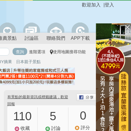
歡迎加入
|
登入
推薦景點
討論區
聯絡我們
APP下載
進階選項
使用地圖搜尋功能
IY摘果
日本親子景點
有景點的最新資訊或標籤建議，歡迎
回報
0
110
5
評分
收藏
討論