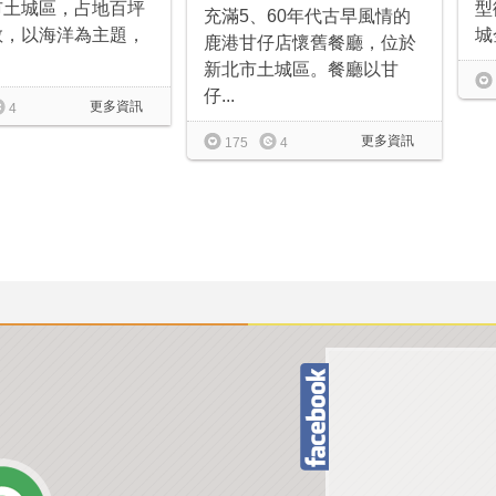
市土城區，占地百坪
型
充滿5、60年代古早風情的
敞，以海洋為主題，
城
鹿港甘仔店懷舊餐廳，位於
新北市土城區。餐廳以甘
仔...
更多資訊
4
更多資訊
175
4