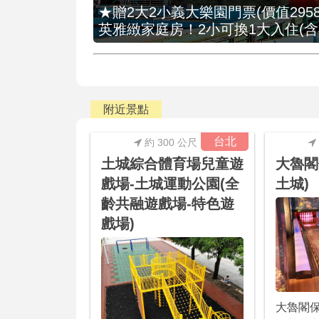
★贈2大2小義大樂園門票(價值2958
英雅緻家庭房！2小可換1大入住(含
附近景點
台北
約 300 公尺
土城綜合體育場兒童遊
大魯閣
戲場-土城運動公園(全
土城)
齡共融遊戲場-特色遊
戲場)
大魯閣