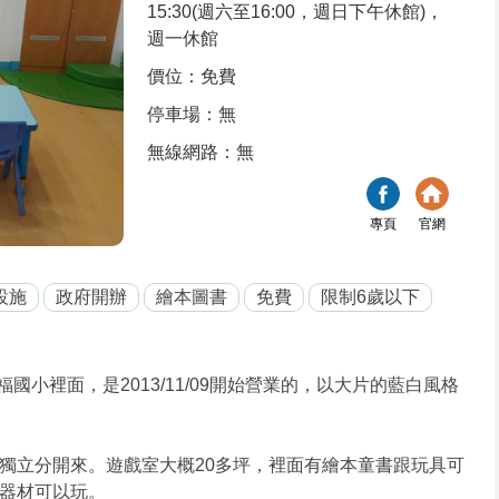
15:30(週六至16:00，週日下午休館)，
週一休館
價位：免費
停車場：無
無線網路：無
專頁
官網
設施
政府開辦
繪本圖書
免費
限制6歲以下
小裡面，是2013/11/09開始營業的，以大片的藍白風格
獨立分開來。遊戲室大概20多坪，裡面有繪本童書跟玩具可
器材可以玩。