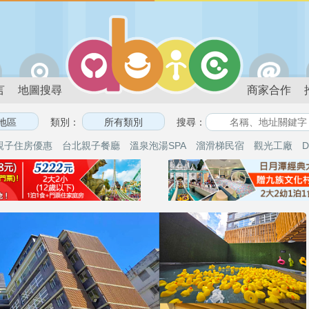
言
地圖搜尋
商家合作
類別：
搜尋：
親子住房優惠
台北親子餐廳
溫泉泡湯SPA
溜滑梯民宿
觀光工廠
D