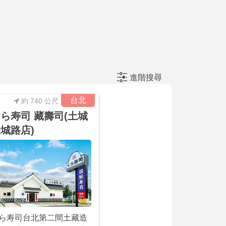
進階搜尋
台北
約 740 公尺
ら寿司 藏壽司(土城
城路店)
ら寿司台北第二間土藏造