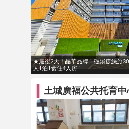
★最後2天！晶華品牌！礁溪捷絲旅309
人1泊1食住4人房！
土城廣福公共托育中