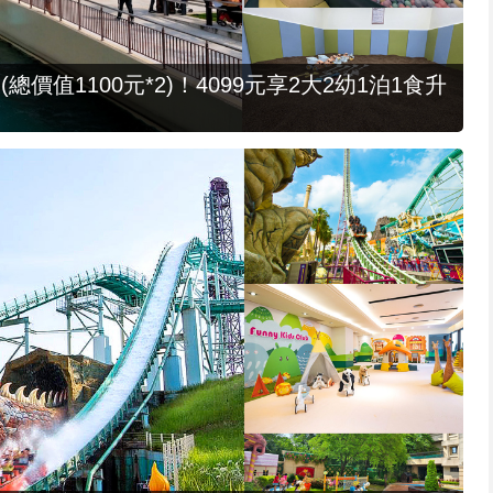
值1100元*2)！4099元享2大2幼1泊1食升