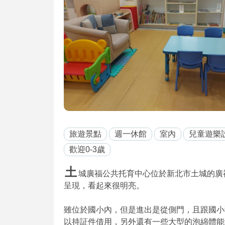
旅遊景點
週一休館
室內
兒童遊樂
歡迎0-3歲
土
城廣福公共托育中心位於新北市土城的廣福國
呈現，看起來很明亮。
雖位於國小內，但是進出是從側門，且跟國小
以持証件借用，另外還有一些大型的泡綿體能