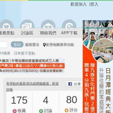
歡迎加入
|
登入
推薦景點
討論區
聯絡我們
APP下載
進階選項
使用地圖搜尋功能
IY摘果
日本親子景點
有景點的最新資訊或標籤建議，歡迎
回報
80
175
4
評分
收藏
討論