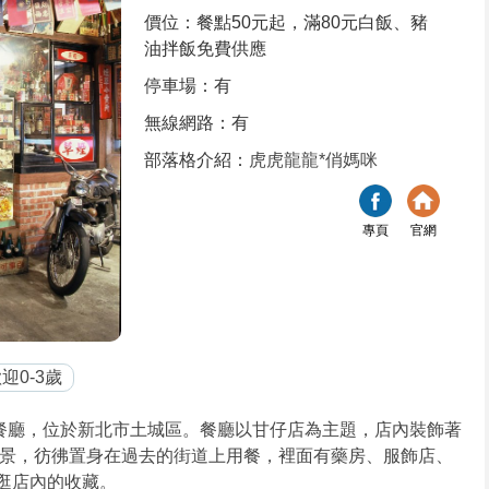
價位：餐點50元起，滿80元白飯、豬
油拌飯免費供應
停車場：有
無線網路：有
部落格介紹：
虎虎龍龍*俏媽咪
專頁
官網
迎0-3歲
舊餐廳，位於新北市土城區。餐廳以甘仔店為主題，店內裝飾著
景，彷彿置身在過去的街道上用餐，裡面有藥房、服飾店、
逛逛店內的收藏。