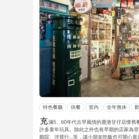
特色餐廳
供餐
室內
全年無休
歡
充
滿5、60年代古早風情的鹿港甘仔店懷
許多童年玩具。除此之外也有早期的店家為背
戲院、洋貨行...等，讓小朋友吃飯也可開心