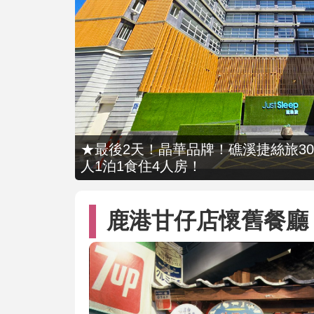
★最後2天！晶華品牌！礁溪捷絲旅309
人1泊1食住4人房！
鹿港甘仔店懷舊餐廳