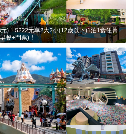
元)！5222元享2大2小(12歲以下)1泊1食住菁
早餐+門票)！