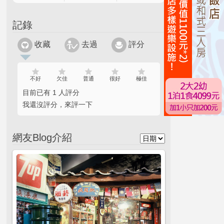
記錄
收藏
去過
評分
不好
欠佳
普通
很好
極佳
目前已有 1 人評分
我還沒評分，來評一下
網友Blog介紹