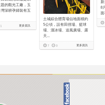
新
主題的觀光工廠，玉
8
台灣深耕孕婦裝有五
面
土城綜合體育場佔地面積約
5公頃，設有田徑場、籃球
更多資訊
1
場、溜冰場、追風廣場、露
天...
更多資訊
7
0