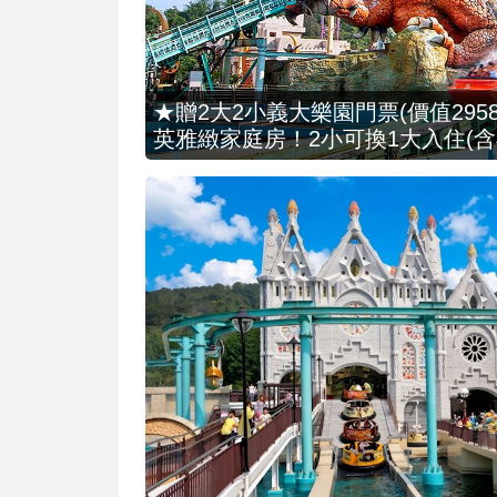
★贈2大2小義大樂園門票(價值2958
英雅緻家庭房！2小可換1大入住(含