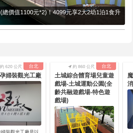
值1100元*2)！4099元享2大2幼1泊1食升
台北
台北
約 620 公尺
約 860 公尺
孕婦裝觀光工廠
土城綜合體育場兒童遊
戲場-土城運動公園(全
齡共融遊戲場-特色遊
戲場)
孕婦裝觀光工廠是以