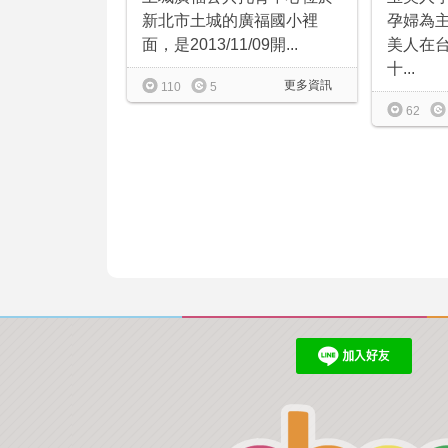
新北市土城的廣福國小裡
孕婦為
面，是2013/11/09開...
美人在
十...
更多資訊
110
5
62