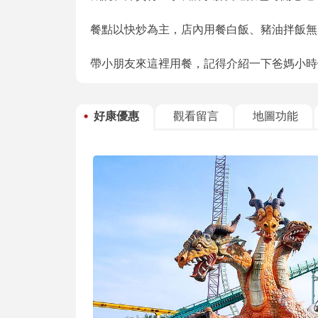
餐點以快炒為主，店內用餐白飯、豬油拌飯無
帶小朋友來這裡用餐，記得介紹一下爸媽小時
好康優惠
觀看留言
地圖功能