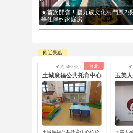
★首次開賣！贈九族文化村門票2張(總價
等住簡約家庭房
附近景點
台北
約 580 公尺
土城廣福公共托育中心
玉美人
土城廣福公共托育中心位於
玉美人