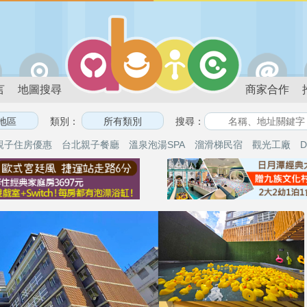
言
地圖搜尋
商家合作
類別：
搜尋：
親子住房優惠
台北親子餐廳
溫泉泡湯SPA
溜滑梯民宿
觀光工廠
D