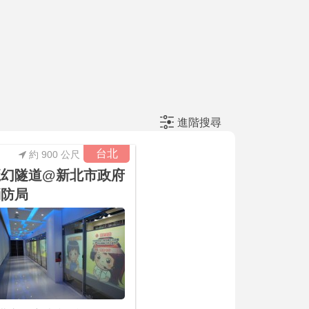
進階搜尋
台北
約 900 公尺
魔幻隧道@新北市政府
消防局