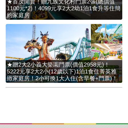
★首次開賣！贈九族文化村門票2張(總價值
1100元*2)！4099元享2大2幼1泊1食升等住簡
約家庭房
★贈2大2小義大樂園門票(價值2958元)！
5222元享2大2小(12歲以下)1泊1食住菁英雅
緻家庭房！2小可換1大入住(含早餐+門票)！