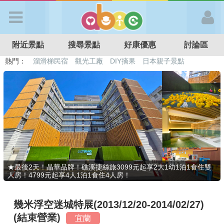
歡迎加入
附近景點
搜尋景點
好康優惠
討論區
APP登入
熱門：
溜滑梯民宿
觀光工廠
DIY摘果
日本親子景點
特色遊戲場
親子住房優惠
台北親子餐廳
溫泉泡湯SPA
首 頁
搜尋景點
好康優惠
★最後2天！晶華品牌！礁溪捷絲旅3099元起享2大1幼1泊1食住雙
人房！4799元起享4人1泊1食住4人房！
最新消息
幾米浮空迷城特展(2013/12/20-2014/02/27)
最新留言
(結束營業)
宜蘭