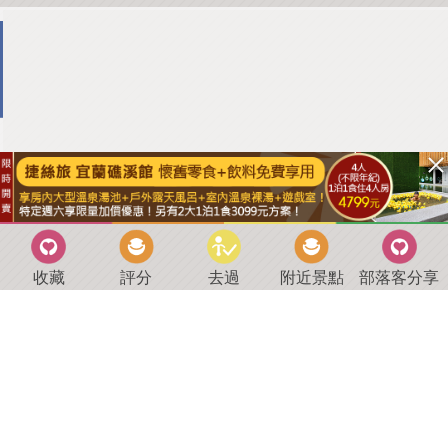
收藏
評分
去過
附近景點
部落客分享
回到首頁
．
好康優惠
．
最新留言
．
關於我們
．
聯絡我們
部落格微件
．
商家合作
．
討論區
．
推薦景點
．
APP下載
羿磊資訊 服務條款&隱私權政策