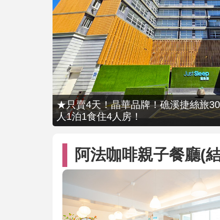
★只賣4天！晶華品牌！礁溪捷絲旅309
人1泊1食住4人房！
阿法咖啡親子餐廳(結