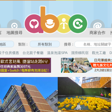
言
地圖搜尋
商家合作
類別：
搜尋：
親子住房優惠
台北親子餐廳
溫泉泡湯SPA
溜滑梯民宿
觀光工廠
D