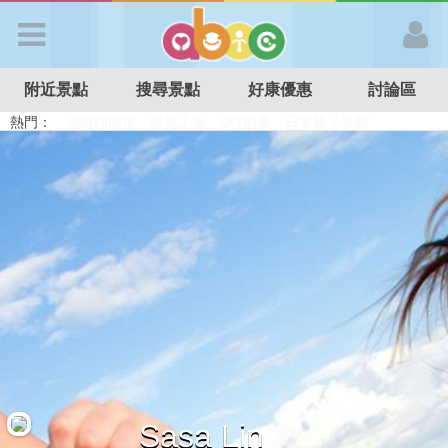
歡迎加入
附近景點
搜尋景點
好康優惠
討論區
APP登入
熱門：
溜滑梯民宿
觀光工廠
DIY摘果
日本親子景點
特色遊戲場
親子住房優惠
台北親子餐廳
溫泉泡湯SPA
首 頁
搜尋景點
好康優惠
最新消息
最新留言
Sasa Lin