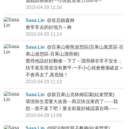
遊戲區髒髒的⋯小黑蚊攻擊力100%⋯
2015-04-29 11:16
Sasa Lin
@
皇后鎮森林
會常常去的好地方～棒
2015-04-29 11:14
Sasa Lin
@
百果山喔熊遊憩區(百果山風景區-百
果山遊憩區-百果山溜滑梯)
覺得他該好好翻修ㄧ下了⋯溜滑梯非常不安全，
扶手甚至滑道沒有磨平,一不小心就會擦傷破皮～
不會再去了,真危險！
2015-04-29 11:13
Sasa Lin
@
新百果山克林姆莊園(結束營業)
環境衛生需要大改善⋯商店快沒東西了⋯⋯我
想⋯差不多了吧！要去前最好確認還在嗎⋯⋯
2015-04-29 11:08
Sasa Lin
@
阿法咖啡親子餐廳(結束營業)