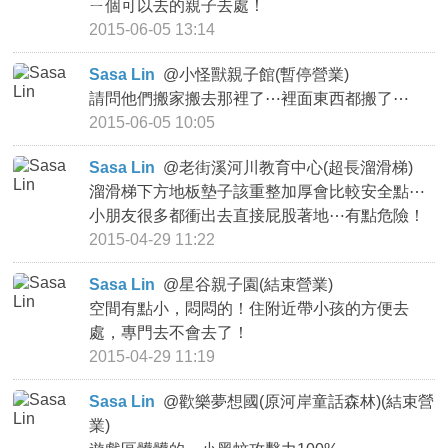
ㄧ個可以去的親子去處！
2015-06-05 13:14
Sasa Lin
@
小怪獸親子館(暫停營業)
請問他們搬家搬去那裡了⋯裡面東西都搬了⋯
2015-06-05 10:05
Sasa Lin
@
老街溪河川教育中心(超長溜滑梯)
溜滑梯下方地板墊子該重整加厚會比較安全點⋯
小朋友很多都衝出去直接屁股著地⋯有點危險！
2015-04-29 11:22
Sasa Lin
@
星谷親子園(結束營業)
空間有點小，悶悶的！住附近帶小孩的方便去
處，專門去不會去了！
2015-04-29 11:19
Sasa Lin
@
歡樂夢想國(原河岸童話森林)(結束營
業)