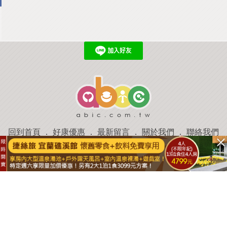
回到首頁
．
好康優惠
．
最新留言
．
關於我們
．
聯絡我們
部落格微件
．
商家合作
．
討論區
．
推薦景點
．
APP下載
羿磊資訊 服務條款&隱私權政策