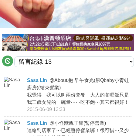
商家合作
推薦景點
討論區
聯絡我們
Sasa Lin
@
About.抱 早午食光(原Qbaby小青蛙
廚房)(結束營業)
APP下載
我覺得⋯我可以叫兩份套餐⋯大人的咖喱飯只是
我三歲女兒的ㄧ碗量⋯⋯吃不飽⋯其它都很好！
2015-06-09 13:33
Sasa Lin
@
小怪獸親子館(暫停營業)
連絡到店家了⋯已經暫停營業囉！很可惜⋯又少