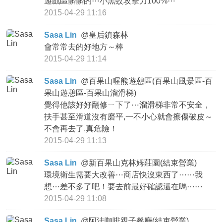
遊戲區髒髒的⋯小黑蚊攻擊力100%⋯
2015-04-29 11:16
Sasa Lin
@
皇后鎮森林
會常常去的好地方～棒
2015-04-29 11:14
Sasa Lin
@
百果山喔熊遊憩區(百果山風景區-百
果山遊憩區-百果山溜滑梯)
覺得他該好好翻修ㄧ下了⋯溜滑梯非常不安全，
扶手甚至滑道沒有磨平,一不小心就會擦傷破皮～
不會再去了,真危險！
2015-04-29 11:13
Sasa Lin
@
新百果山克林姆莊園(結束營業)
環境衛生需要大改善⋯商店快沒東西了⋯⋯我
想⋯差不多了吧！要去前最好確認還在嗎⋯⋯
2015-04-29 11:08
Sasa Lin
@
阿法咖啡親子餐廳(結束營業)