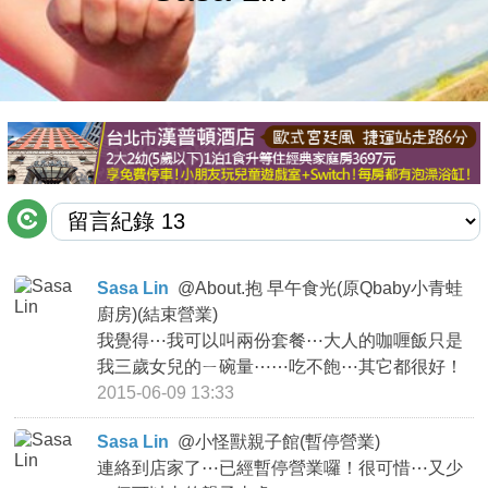
商家合作
推薦景點
討論區
聯絡我們
Sasa Lin
@
About.抱 早午食光(原Qbaby小青蛙
廚房)(結束營業)
APP下載
我覺得⋯我可以叫兩份套餐⋯大人的咖喱飯只是
我三歲女兒的ㄧ碗量⋯⋯吃不飽⋯其它都很好！
2015-06-09 13:33
Sasa Lin
@
小怪獸親子館(暫停營業)
連絡到店家了⋯已經暫停營業囉！很可惜⋯又少