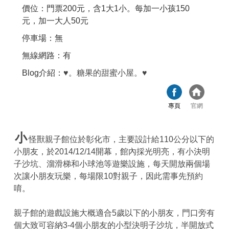
價位：門票200元，含1大1小。每加一小孩150
元，加一大人50元
停車場：無
無線網路：有
Blog介紹：
♥。糖果的甜蜜小屋。♥
專頁
官網
小
怪獸親子館位於彰化市，主要設計給110公分以下的
小朋友，於2014/12/14開幕，館內採光明亮，有小決明
子沙坑、溜滑梯和小球池等遊樂設施，每天開放兩個場
次讓小朋友玩樂，每場限10對親子，因此需事先預約
唷。
親子館的遊戲設施大概適合5歲以下的小朋友，門口旁有
個大致可容納3-4個小朋友的小型決明子沙坑，半開放式