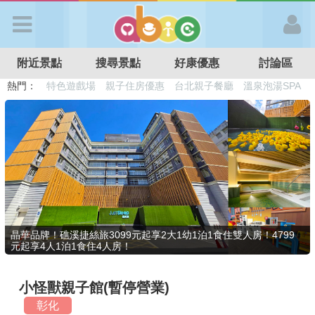
歡迎加入
附近景點
搜尋景點
好康優惠
討論區
APP登入
熱門：
溜滑梯民宿
觀光工廠
DIY摘果
日本親子景點
特色遊戲場
親子住房優惠
台北親子餐廳
溫泉泡湯SPA
首 頁
搜尋景點
好康優惠
晶華品牌！礁溪捷絲旅3099元起享2大1幼1泊1食住雙人房！4799
元起享4人1泊1食住4人房！
最新消息
小怪獸親子館(暫停營業)
最新留言
彰化