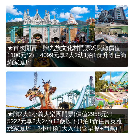
★首次開賣！贈九族文化村門票2張(總價值
1100元*2)！4099元享2大2幼1泊1食升等住簡
約家庭房
★贈2大2小義大樂園門票(價值2958元)！
5222元享2大2小(12歲以下)1泊1食住菁英雅
緻家庭房！2小可換1大入住(含早餐+門票)！