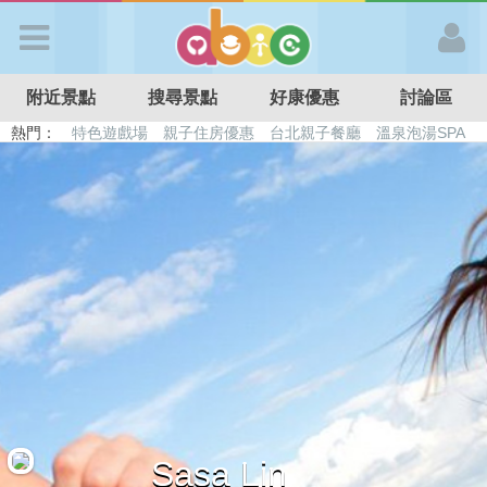
歡迎加入
附近景點
搜尋景點
好康優惠
討論區
APP登入
熱門：
特色遊戲場
親子住房優惠
台北親子餐廳
溫泉泡湯SPA
溜滑梯民宿
觀光工廠
DIY摘果
日本親子景點
首 頁
搜尋景點
好康優惠
最新消息
最新留言
Sasa Lin