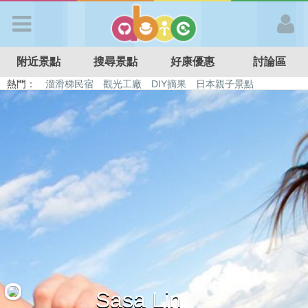
歡迎加入
附近景點
搜尋景點
好康優惠
討論區
APP登入
熱門：
溜滑梯民宿
觀光工廠
DIY摘果
日本親子景點
特色遊戲場
親子住房優惠
台北親子餐廳
溫泉泡湯SPA
首 頁
搜尋景點
好康優惠
最新消息
最新留言
Sasa Lin