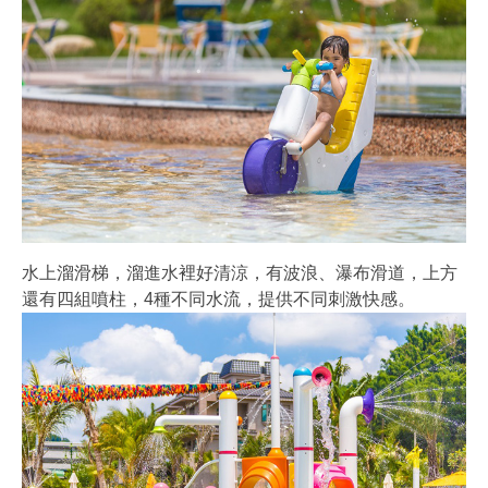
水上溜滑梯，溜進水裡好清涼，有波浪、瀑布滑道，上方
還有四組噴柱，4種不同水流，提供不同刺激快感。