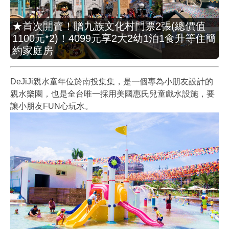
★首次開賣！贈九族文化村門票2張(總價值
1100元*2)！4099元享2大2幼1泊1食升等住簡
約家庭房
DeJiJi親水童年位於南投集集，是一個專為小朋友設計的
親水樂園，也是全台唯一採用美國惠氏兒童戲水設施，要
讓小朋友FUN心玩水。