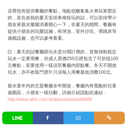
這裡也有提供餐廳的餐點，地點也離集集火車站算蠻近
的，若在炎熱的夏天安排來南投玩的話，可以安排帶小
朋友來親水樂園消暑開心一下，非夏天的期間，餐廳有
提供小朋友的玩樂設施，有球池，室外沙坑、彈跳床等
遊戲設施，也可以參考看看。
註：夏天的話餐廳跟玩水是分開計價的，並無強制規定
玩水一定要用餐，但成人票價250元裡包含了可折抵100
元餐點，若要使用一樣須至餐廳內部點餐。冬天不開放
玩水，亦不收取門票!!! 只須每人用餐最低消費100元。
親水童年內的主題餐廳全年開放，餐廳內有寬敞的兒童
遊戲區，小朋友一樣玩翻，詳細介紹請點此連結：
http://www.abic.com.tw/place/view/id/6089