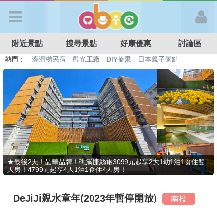
歡迎加入
附近景點
搜尋景點
好康優惠
討論區
APP登入
熱門：
溜滑梯民宿
觀光工廠
DIY摘果
日本親子景點
特色遊戲場
親子住房優惠
台北親子餐廳
溫泉泡湯SPA
首 頁
搜尋景點
好康優惠
★最後2天！晶華品牌！礁溪捷絲旅3099元起享2大1幼1泊1食住雙
人房！4799元起享4人1泊1食住4人房！
最新消息
DeJiJi親水童年(2023年暫停開放)
南投
最新留言