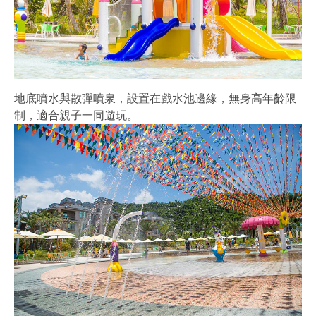
地底噴水與散彈噴泉，設置在戲水池邊緣，無身高年齡限
制，適合親子一同遊玩。