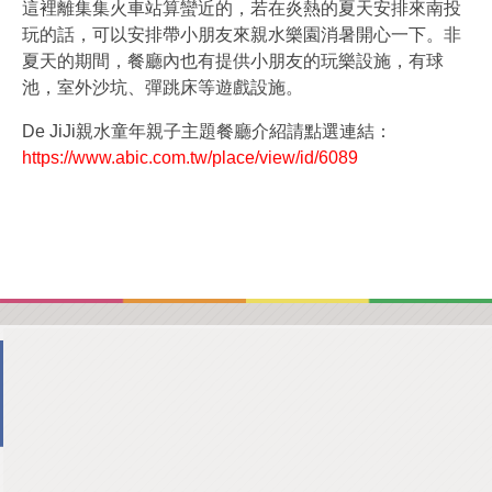
這裡離集集火車站算蠻近的，若在炎熱的夏天安排來南投
玩的話，可以安排帶小朋友來親水樂園消暑開心一下。非
夏天的期間，餐廳內也有提供小朋友的玩樂設施，有球
池，室外沙坑、彈跳床等遊戲設施。
De JiJi親水童年親子主題餐廳介紹請點選連結：
https://www.abic.com.tw/place/view/id/6089