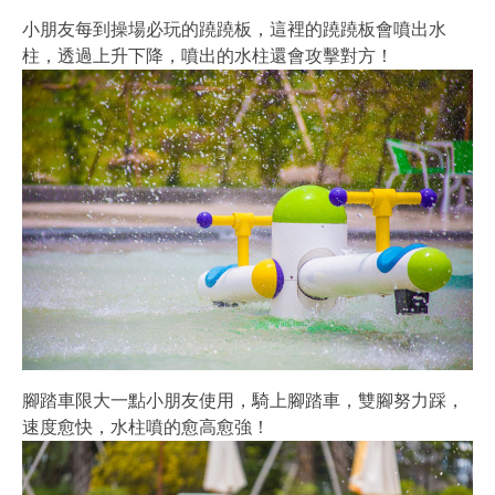
小朋友每到操場必玩的蹺蹺板，這裡的蹺蹺板會噴出水
柱，透過上升下降，噴出的水柱還會攻擊對方！
腳踏車限大一點小朋友使用，騎上腳踏車，雙腳努力踩，
速度愈快，水柱噴的愈高愈強！