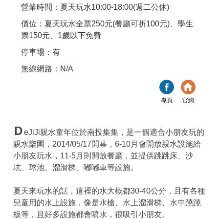
營業時間：夏天玩水10:00-18:00(週二公休)
價位：夏天玩水全票250元(餐廳可折100元)、學生
票150元、1歲以下免費
停車場：有
無線網路：N/A
專頁
官網
D
eJiJi親水童年位於南投集集，是一個適合小朋友玩的
親水樂園，2014/05/17開幕，6-10月會開放親水設施給
小朋友玩水，11-5月則開放餐廳，並提供跳跳床、沙
坑、球池、溜滑梯、嘟嘟車等設施。
夏天來玩水的話，這裡的水大概都30-40公分，且有各種
兒童用的水上設施，像是水槍、水上溜滑梯、水中蹺蹺
板等，且好多設施都會噴水，很吸引小朋友。