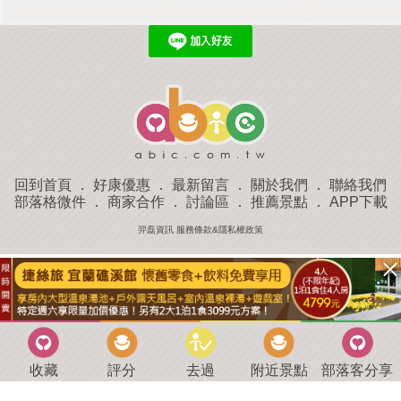
回到首頁
．
好康優惠
．
最新留言
．
關於我們
．
聯絡我們
部落格微件
．
商家合作
．
討論區
．
推薦景點
．
APP下載
羿磊資訊 服務條款&隱私權政策
收藏
評分
去過
附近景點
部落客分享