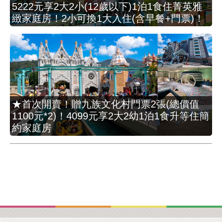
5222元享2大2小(12歲以下)1泊1食住菁英雅
緻家庭房！2小可換1大入住(含早餐+門票)！
★首次開賣！贈九族文化村門票2張(總價值
1100元*2)！4099元享2大2幼1泊1食升等住簡
約家庭房