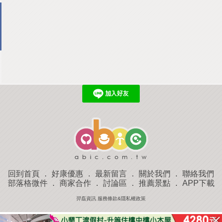
回到首頁
．
好康優惠
．
最新留言
．
關於我們
．
聯絡我們
部落格微件
．
商家合作
．
討論區
．
推薦景點
．
APP下載
羿磊資訊 服務條款&隱私權政策