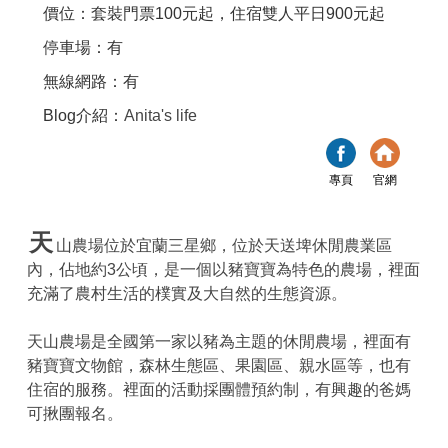
價位：套裝門票100元起，住宿雙人平日900元起
停車場：有
無線網路：有
Blog介紹：
Anita's life
專頁
官網
天
山農場位於宜蘭三星鄉，位於天送埤休閒農業區
內，佔地約3公頃，是一個以豬寶寶為特色的農場，裡面
充滿了農村生活的樸實及大自然的生態資源。
天山農場是全國第一家以豬為主題的休閒農場，裡面有
豬寶寶文物館，森林生態區、果園區、親水區等，也有
住宿的服務。裡面的活動採團體預約制，有興趣的爸媽
可揪團報名。