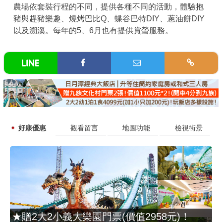
農場依套裝行程的不同，提供各種不同的活動，體驗抱
豬與趕豬樂趣、燒烤巴比Q、蝶谷巴特DIY、蔥油餅DIY
以及溯溪。每年的5、6月也有提供賞螢服務。
好康優惠
觀看留言
地圖功能
檢視街景
★贈2大2小義大樂園門票(價值2958元)！