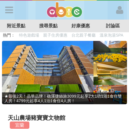
歡迎加入
附近景點
搜尋景點
好康優惠
討論區
APP登入
熱門：
溜滑梯民宿
觀光工廠
DIY摘果
日本親子景點
特色遊戲場
親子住房優惠
台北親子餐廳
溫泉泡湯SPA
首 頁
搜尋景點
好康優惠
★最後2天！晶華品牌！礁溪捷絲旅3099元起享2大1幼1泊1食住雙
人房！4799元起享4人1泊1食住4人房！
最新消息
天山農場豬寶寶文物館
最新留言
宜蘭