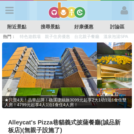
歡迎加入
附近景點
搜尋景點
好康優惠
討論區
APP登入
熱門：
溜滑梯民宿
觀光工廠
DIY摘果
日本親子景點
特色遊戲場
親子住房優惠
台北親子餐廳
溫泉泡湯SPA
首 頁
搜尋景點
好康優惠
★只賣4天！晶華品牌！礁溪捷絲旅3099元起享2大1幼1泊1食住雙
人房！4799元起享4人1泊1食住4人房！
最新消息
Alleycat's Pizza巷貓義式披薩餐廳(誠品新
最新留言
板店)(無親子設施了)