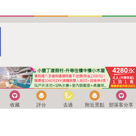
收藏
評分
去過
附近景點
部落客分享
回到首頁
．
好康優惠
．
最新留言
．
關於我們
．
聯絡我們