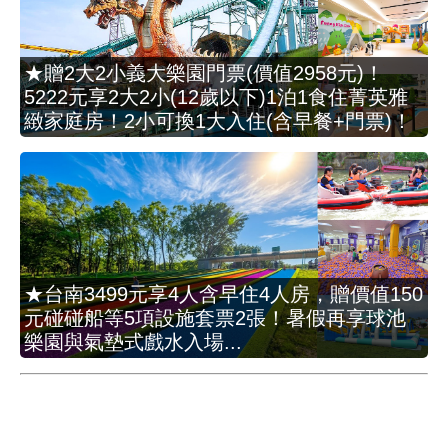
★贈2大2小義大樂園門票(價值2958元)！
5222元享2大2小(12歲以下)1泊1食住菁英雅
緻家庭房！2小可換1大入住(含早餐+門票)！
★台南3499元享4人含早住4人房，贈價值150
元碰碰船等5項設施套票2張！暑假再享球池
樂園與氣墊式戲水入場...