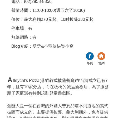
電話：(02)2958-8856
營業時間：11:00-10:00(週五六至10:30)
價位：義大利麵270元起、10吋披蕯330元起
停車場：有
無線網路：有
Blog介紹：
丞丞&小飛俠快樂小窩
專頁
官網
A
lleycat's Pizza(巷貓義式披薩餐廳)在台灣成立已有7
年，且有10家分店，而在板橋的誠品新板店，為了服務
親子家庭還有特別規劃兒童遊戲區。
創辦人是一個在台灣的外國人苦於品嚐不到道地的義式
披蕯而成立的。主要提供披蕯、義大利麵外，也有提供