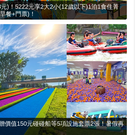
元)！5222元享2大2小(12歲以下)1泊1食住菁
早餐+門票)！
，贈價值150元碰碰船等5項設施套票2張！暑假再