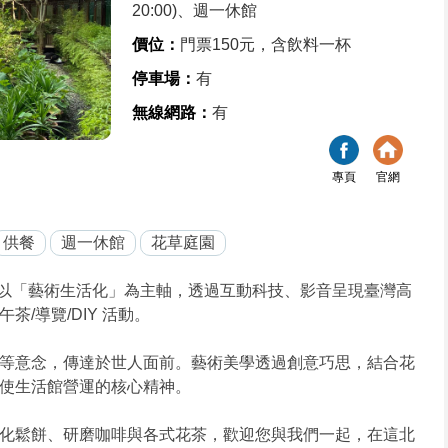
20:00)、週一休館
價位：
門票150元，含飲料一杯
停車場：
有
無線網路：
有
專頁
官網
供餐
週一休館
花草庭園
以「藝術生活化」為主軸，透過互動科技、影音呈現臺灣高
/導覽/DIY 活動。
等意念，傳達於世人面前。藝術美學透過創意巧思，結合花
使生活館營運的核心精神。
化鬆餅、研磨咖啡與各式花茶，歡迎您與我們一起，在這北