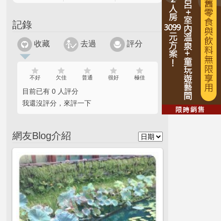
記錄
收藏
去過
評分
不好
欠佳
普通
很好
極佳
目前已有 0 人評分
我還沒評分，來評一下
網友Blog介紹