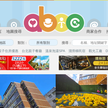
言
地圖搜尋
商家合作
類別：
搜尋：
親子住房優惠
台北親子餐廳
溫泉泡湯SPA
溜滑梯民宿
觀光工廠
D