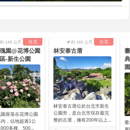
台北
台北
約 140 公尺
約 160 公尺
瑰園@花博公園
林安泰古厝
臺
區-新生公園
典
園
林安泰古厝位於台北市新生
公園旁，是台北市現存最完
瑰園座落在花博公園
整的古厝，擁有200年以上...
區內，佔地超過1公
臺
00多種、500...
展