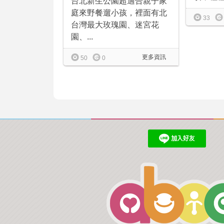
台北新生公園超適合親子家
庭來野餐遛小孩，裡面有北
33
台灣最大玫瑰園、迷宮花
園、...
更多資訊
50
0