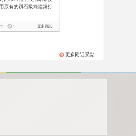
用原有的鑽石級綠建築打
..
更多資訊
71
1
更多附近景點