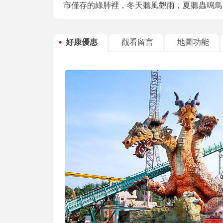
市僅存的綠肺裡，冬天聽風觀雨，夏聽蟲鳴鳥
好康優惠
觀看留言
地圖功能