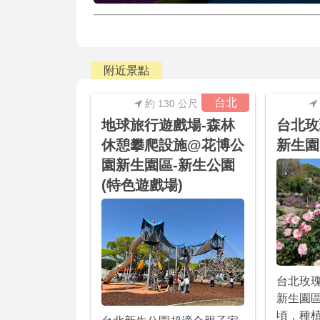
附近景點
台北
約 130 公尺
地球旅行遊戲場-森林
台北玫
休憩攀爬設施@花博公
新生園
園新生園區-新生公園
(特色遊戲場)
台北玫
新生園
頃，種植8