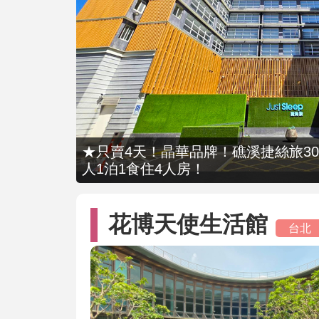
★只賣4天！晶華品牌！礁溪捷絲旅309
人1泊1食住4人房！
花博天使生活館
台北