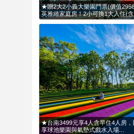
★贈2大2小義大樂園門票(價值2958
英雅緻家庭房！2小可換1大入住(含
★台南3499元享4人含早住4人房
享球池樂園與氣墊式戲水入場...