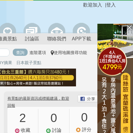
歡迎加入
|
登入
推薦景點
討論區
聯絡我們
APP下載
進階選項
使用地圖搜尋功能
IY摘果
日本親子景點
有景點的最新資訊或標籤建議，歡迎
回報
0
2
0
評分
收藏
討論