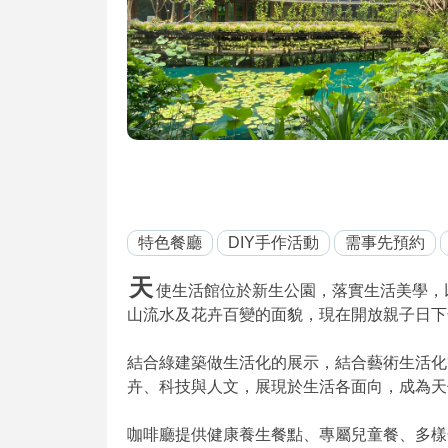
特色餐廳
DIY手作活動
需事先預約
天
使生活館位於新生公園，落實生活美學，
山流水及花卉百變的面貌，現在開放親子日下午茶
結合綠建築做生活化的展示，結合藝術生活化
卉、科技與人文，展現於生活各面向，成為天
咖啡廳提供健康養生餐點、專屬兒童餐、多樣