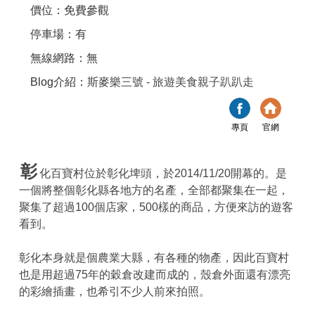
價位：免費參觀
停車場：有
無線網路：無
Blog介紹：
斯麥樂三號 - 旅遊美食親子趴趴走
專頁
官網
彰
化百寶村位於彰化埤頭，於2014/11/20開幕的。是
一個將整個彰化縣各地方的名產，全部都聚集在一起，
聚集了超過100個店家，500樣的商品，方便來訪的遊客
看到。
彰化本身就是個農業大縣，有各種的物產，因此百寶村
也是用超過75年的穀倉改建而成的，殼倉外面還有漂亮
的彩繪插畫，也希引不少人前來拍照。