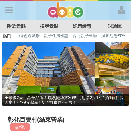
歡迎加入
附近景點
搜尋景點
好康優惠
討論區
APP登入
熱門：
特色遊戲場
親子住房優惠
台北親子餐廳
溫泉泡湯SPA
溜滑梯民宿
觀光工廠
DIY摘果
日本親子景點
首 頁
搜尋景點
好康優惠
★最後2天！晶華品牌！礁溪捷絲旅3099元起享2大1幼1泊1食住雙
人房！4799元起享4人1泊1食住4人房！
最新消息
彰化百寶村(結束營業)
最新留言
彰化