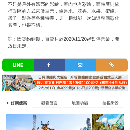
不只是戶外有漂亮的彩繪，室內也有彩繪，而特產則依
行政區的方式來做展示，像是米、花卉、水果、蜜餞、
襪子、製香等各種特產，走一趟就能一次知道整個彰化
名產，也很不錯。
註：因契約到期，百寶村於2020/11/20起暫停營業，開
放日未定。
好康優惠
觀看留言
地圖功能
檢視街景