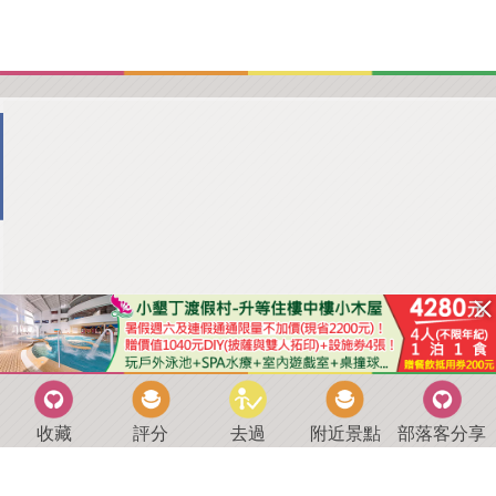
收藏
評分
去過
附近景點
部落客分享
回到首頁
．
好康優惠
．
最新留言
．
關於我們
．
聯絡我們