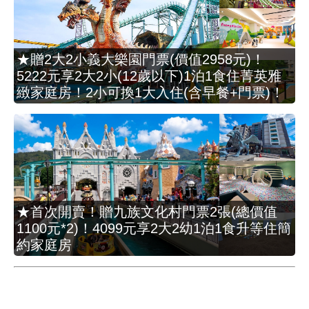
★贈2大2小義大樂園門票(價值2958元)！
5222元享2大2小(12歲以下)1泊1食住菁英雅
緻家庭房！2小可換1大入住(含早餐+門票)！
★首次開賣！贈九族文化村門票2張(總價值
1100元*2)！4099元享2大2幼1泊1食升等住簡
約家庭房