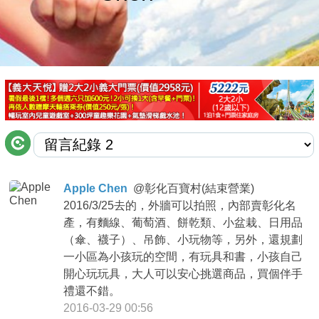
商家合作
推薦景點
討論區
聯絡我們
Apple Chen
@
彰化百寶村(結束營業)
2016/3/25去的，外牆可以拍照，內部賣彰化名
APP下載
產，有麵線、葡萄酒、餅乾類、小盆栽、日用品
（傘、襪子）、吊飾、小玩物等，另外，還規劃
一小區為小孩玩的空間，有玩具和書，小孩自己
開心玩玩具，大人可以安心挑選商品，買個伴手
禮還不錯。
2016-03-29 00:56