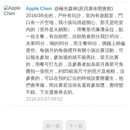
Apple Chen
@
極光森林(原貝康休閒會館)
2016/3/6去的，戶外有玩沙，室內有遊戲室，門
口有一片空地，我小孩玩得超開心。那天是吃室
內的（室外是火鍋類），用餐形式像潘朵拉，點
一份主餐，有自助吧，自助熟食部分我打45分，
水果95分，喝的85分，而主餐90分，價錢上稍偏
貴些。每個月的每個禮拜有辦小孩比賽活動，可
以報名參加，參加過的就不能再比，當天比賽
的，用餐可打九折，且參賽者如為當月壽星可免
費拍一張照片，約B5紙張尺寸的照片及相框，沒
參賽的，可以在預約訂位的時候說要辦慶生，他
們會準備，而比賽若沒得名還有參加獎，覺得蠻
不錯。下次還會再去的。
2016-03-07 09:53
前一頁
下一頁