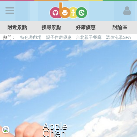
歡迎加入
附近景點
搜尋景點
好康優惠
討論區
APP登入
熱門：
特色遊戲場
親子住房優惠
台北親子餐廳
溫泉泡湯SPA
溜滑梯民宿
觀光工廠
DIY摘果
日本親子景點
首 頁
搜尋景點
好康優惠
最新消息
Apple
最新留言
Chen