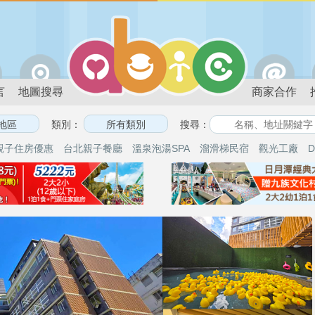
言
地圖搜尋
商家合作
類別：
搜尋：
親子住房優惠
台北親子餐廳
溫泉泡湯SPA
溜滑梯民宿
觀光工廠
D