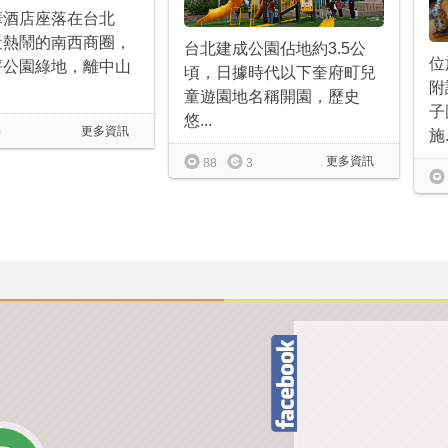
華酒店座落在台北
近熱鬧的南西商圈，
台北建成公園佔地約3.5公
位
坪公園綠地，離中山
頃，日據時代以下奎府町兒
附
童遊園地名稱開園，歷史
子
悠...
更多資訊
0
施.
更多資訊
88
3