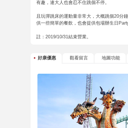
有趣，連大人也會忍不住跳個不停。
且玩彈跳床的運動量非常大，大概跳個20分
供一些簡單的餐飲，也會提供包場辦生日Par
註：2019/10/31結束營業。
好康優惠
觀看留言
地圖功能