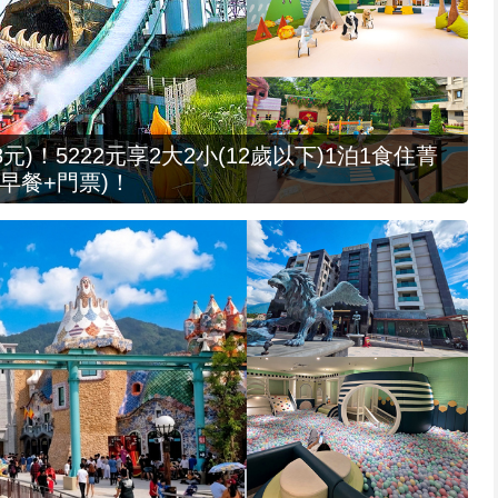
元)！5222元享2大2小(12歲以下)1泊1食住菁
早餐+門票)！