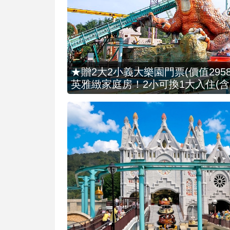
★贈2大2小義大樂園門票(價值2958
英雅緻家庭房！2小可換1大入住(含