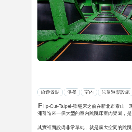
旅遊景點
供餐
室內
兒童遊樂設施
F
lip-Out-Taipei-彈翻床之前在新北市
洲引進來一個大型的室內跳跳床室內樂園，是
其實裡面設備非常單純，就是廣大空間的跳跳