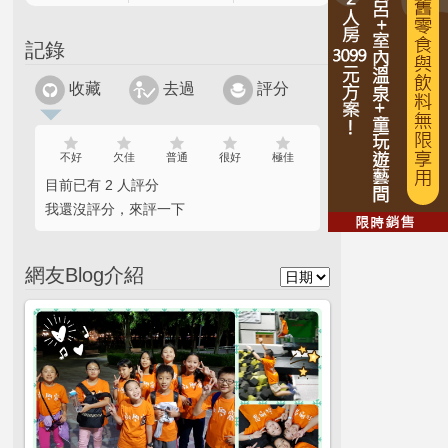
記錄
收藏
去過
評分
不好
欠佳
普通
很好
極佳
目前已有 2 人評分
我還沒評分，來評一下
網友Blog介紹