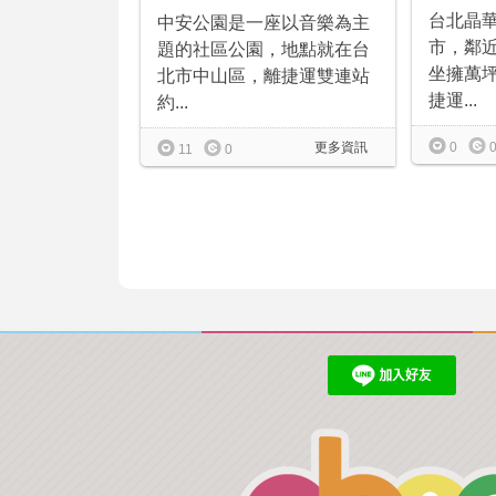
台北晶
中安公園是一座以音樂為主
市，鄰
題的社區公園，地點就在台
坐擁萬
北市中山區，離捷運雙連站
捷運...
約...
0
更多資訊
11
0