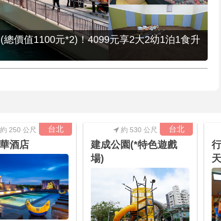
值1100元*2)！4099元享2大2幼1泊1食升
台北
台北
約 250 公尺
約 530 公尺
華酒店
建成公園(*特色遊戲
行
場)
天