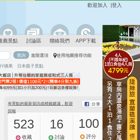
歡迎加入
|
登入
推薦景點
討論區
聯絡我們
APP下載
進階選項
使用地圖搜尋功能
IY摘果
日本親子景點
有景點的最新資訊或標籤建議，歡迎
回報
100
523
16
評分
收藏
討論