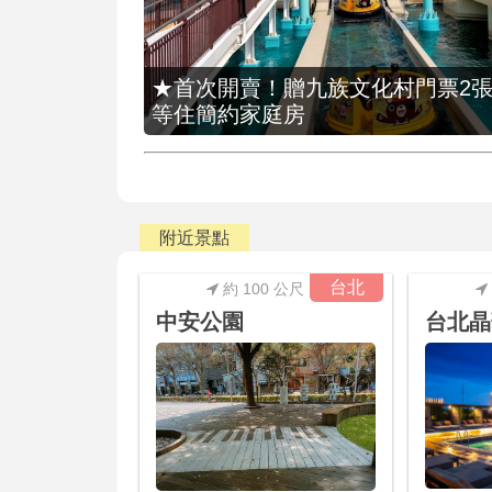
★首次開賣！贈九族文化村門票2張(總價
等住簡約家庭房
附近景點
台北
約 100 公尺
中安公園
台北晶