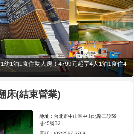
1幼1泊1食住雙人房！4799元起享4人1泊1食住4
i 彈翻床(結束營業)
地址：台北市中山區中山北路二段59
巷45號B2
電話：(02)2567-6768