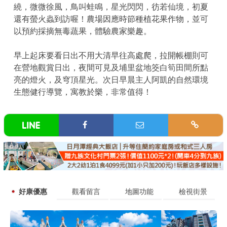
繞，微微徐風，鳥叫蛙鳴，星光閃閃，彷若仙境，初夏
還有螢火蟲到訪喔！農場因應時節種植花果作物，並可
以預約採摘無毒蔬果，體驗農家樂趣。
早上起床要看日出不用大清早往高處爬，拉開帳棚則可
在營地觀賞日出，夜間可見及埔里盆地筊白筍田間所點
亮的燈火，及穹頂星光。次日早晨主人阿凱的自然環境
生態健行導覽，寓教於樂，非常值得！
好康優惠
觀看留言
地圖功能
檢視街景