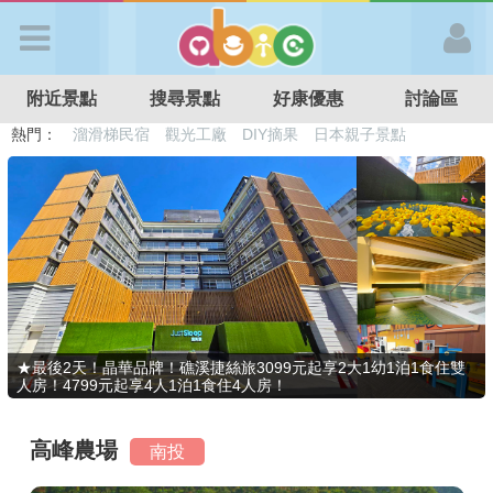
歡迎加入
附近景點
搜尋景點
好康優惠
討論區
APP登入
熱門：
溜滑梯民宿
觀光工廠
DIY摘果
日本親子景點
特色遊戲場
親子住房優惠
台北親子餐廳
溫泉泡湯SPA
首 頁
搜尋景點
好康優惠
★最後2天！晶華品牌！礁溪捷絲旅3099元起享2大1幼1泊1食住雙
人房！4799元起享4人1泊1食住4人房！
最新消息
高峰農場
南投
最新留言