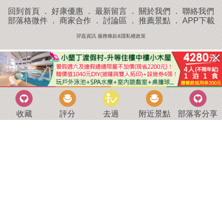
回到首頁
．
好康優惠
．
最新留言
．
關於我們
．
聯絡我們
部落格微件
．
商家合作
．
討論區
．
推薦景點
．
APP下載
羿磊資訊 服務條款&隱私權政策
收藏
評分
去過
附近景點
部落客分享