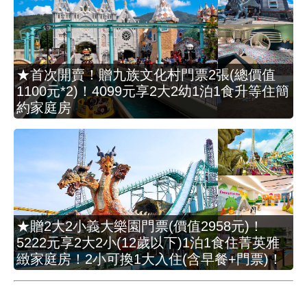
★首次開賣！贈九族文化村門票2張(總價值
1100元*2)！4099元享2大2幼1泊1食升等住簡
約家庭房
★贈2大2小義大樂園門票(價值2958元)！
5222元享2大2小(12歲以下)1泊1食住菁英雅
緻家庭房！2小可換1大入住(含早餐+門票)！