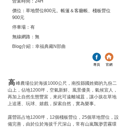
營業時間：24H
價位：草地營位800元。帳篷＆客廳帳、棧板營位
900元
停車場：有
無線網路：無
Blog介紹：
幸福典藏N部曲
專頁
官網
高
峰農場位於海拔1000公尺，南投縣國姓鄉的九份二
山上，佔地1200坪，空氣新鮮、風景優美，氣候宜人，
再加上自然生態豐富，來此可遠離城囂，讓小孩在草地
上追逐、玩球、嬉戲，探索自然，實為樂事。
露營區占地1200坪，12個棧板營位，25個草地營位，設
備完善，由於位於海拔千尺深山，常有山嵐飄渺雲霧環