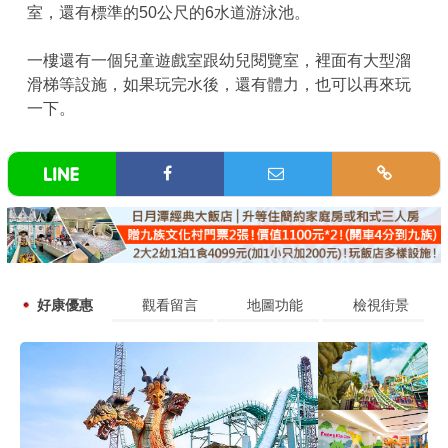
室，還有標準的50公尺的6水道游泳池。
一樓還有一個兒童遊戲室跟幼兒閱覽室，裡面有大型溜
滑梯等設施，如果玩完水後，還有體力，也可以再來玩
一下。
好康優惠
觀看留言
地圖功能
檢視街景