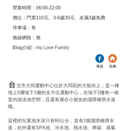
營業時間：06:00-22:00
價位：門票110元、3-6歲30元、未滿3歲免費
停車場：有
無線網路：無
Blog介紹：
my Love Family
專頁
官網
台
北市大同運動中心位於大同區的大龍街上，是一棟
地上5層地下3層的全方位運動中心，在地下2樓有一個
室內游泳池空間，且還有適合小朋友的溜滑梯滑水道
哦。
這裡的兒童池水深只有60公分，並有2個溜滑梯滑水
道，此外還有SPA池、冷水池、熱水池、烤箱、蒸氣