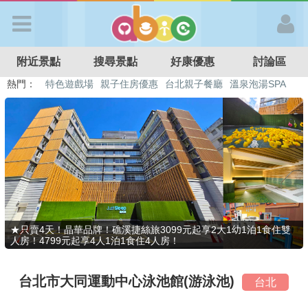
歡迎加入
附近景點
搜尋景點
好康優惠
討論區
APP登入
熱門：
特色遊戲場
親子住房優惠
台北親子餐廳
溫泉泡湯SPA
溜滑梯民宿
觀光工廠
DIY摘果
日本親子景點
首 頁
搜尋景點
好康優惠
★只賣4天！晶華品牌！礁溪捷絲旅3099元起享2大1幼1泊1食住雙
人房！4799元起享4人1泊1食住4人房！
最新消息
台北市大同運動中心泳池館(游泳池)
台北
最新留言