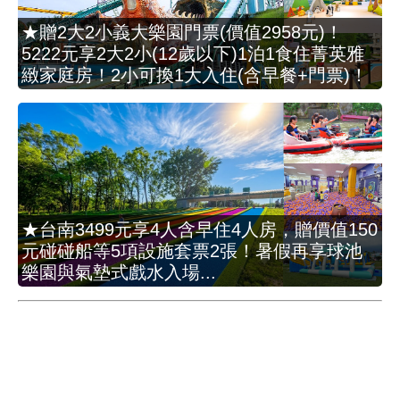
★贈2大2小義大樂園門票(價值2958元)！
5222元享2大2小(12歲以下)1泊1食住菁英雅
緻家庭房！2小可換1大入住(含早餐+門票)！
★台南3499元享4人含早住4人房，贈價值150
元碰碰船等5項設施套票2張！暑假再享球池
樂園與氣墊式戲水入場...