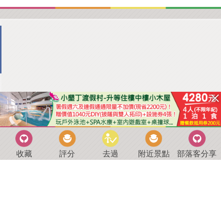
收藏
評分
去過
附近景點
部落客分享
回到首頁
．
好康優惠
．
最新留言
．
關於我們
．
聯絡我們
部落格微件
．
商家合作
．
討論區
．
推薦景點
．
APP下載
羿磊資訊 服務條款&隱私權政策