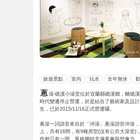
旅遊景點
室內
玩水
全年無休
歡
蔥
澡‧礁溪小澡堂位於宜蘭縣礁溪鄉，離礁
時代變遷停止營運，於是結合了藝術家及設計
生，已於2015/11/16正式營運囉。
蔥澡一詞諧音來自於「沖澡」蔥澡諧音沖澡，
上，共有16間，有9種房型(沒有公共大澡堂
作都只有一間，風格獨特充滿童趣與想像力，