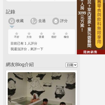
記錄
收藏
去過
評分
不好
欠佳
普通
很好
極佳
目前已有 1 人評分
我還沒評分，來評一下
網友Blog介紹