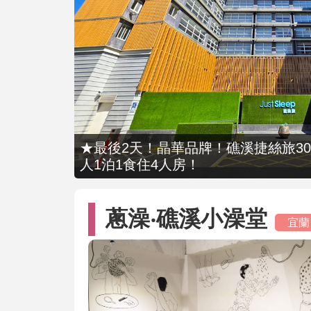
★最後2天！晶華品牌！礁溪捷絲旅309
人1泊1食住4人房！
蔥澡‧礁溪小澡堂
宜蘭