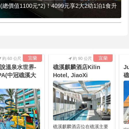
值1100元*2)！4099元享2大2幼1泊1食升
宜蘭
宜蘭
約 60 公尺
約 90 公尺
說溫泉水世界-
礁溪麒麟酒店Kilin
J
PA(中冠礁溪大
Hotel, JiaoXi
礁溪麒麟酒店位在礁溪主要