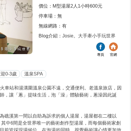
價位：M型湯屋2人1小時600元
停車場：無
無線網路：有
Blog介紹：
Josie。大手牽小手玩世界
專頁
官網
迎0-3歲
溫泉SPA
溪火車站和湯溝圍溫泉公園不遠，交通便利。老溫泉旅店，因
師，讓「蔥」提味生活，泡「澡」體驗藝術，蔥澡因此誕
為礁溪第一間以自助為訴求的個人湯屋，湯屋都在二樓以
)，其中6間是全世界唯一的藝術創作型湯屋，而每個藝術家創
目前皆採現場候位，在泡湯的同時，視覺藝術讓心情更加放