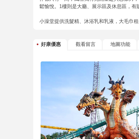
鬆愉悅。1樓則是大廳、展示區及休息區，有
小澡堂提供洗髮精、沐浴乳和乳液，大毛巾租
好康優惠
觀看留言
地圖功能