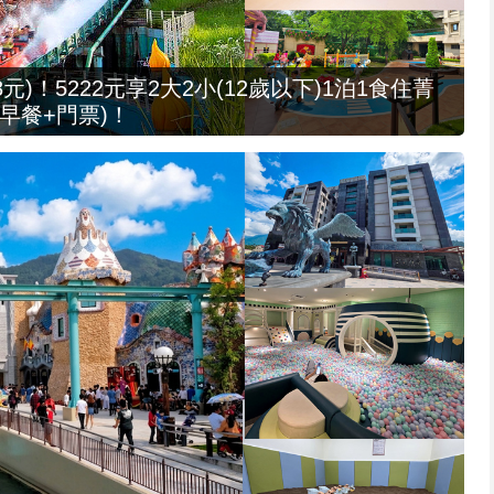
元)！5222元享2大2小(12歲以下)1泊1食住菁
早餐+門票)！