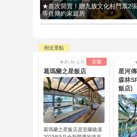
★首次開賣！贈九族文化村門票2張(總價
等住簡約家庭房
附近景點
宜蘭
約 30 公尺
葛瑪蘭之星飯店
星河傳
森林S
飯店)
葛瑪蘭之星飯店是宜蘭礁溪
2023年5月全新營運的溫泉