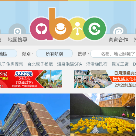
言
地圖搜尋
商家合作
類別：
搜尋：
親子住房優惠
台北親子餐廳
溫泉泡湯SPA
溜滑梯民宿
觀光工廠
D