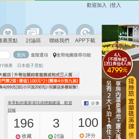
歡迎加入
|
登入
推薦景點
討論區
聯絡我們
APP下載
進階選項
使用地圖搜尋功能
IY摘果
日本親子景點
有景點的最新資訊或標籤建議，歡迎
回報
100
196
3
評分
收藏
討論