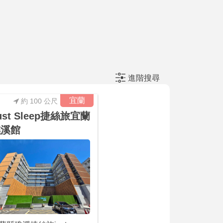
進階搜尋
宜蘭
約 100 公尺
ust Sleep捷絲旅宜蘭
礁溪館