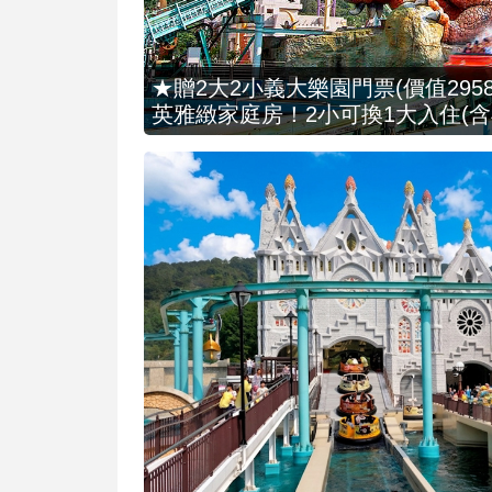
★贈2大2小義大樂園門票(價值2958
英雅緻家庭房！2小可換1大入住(含