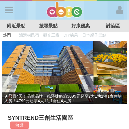
歡迎加入
附近景點
搜尋景點
好康優惠
討論區
APP登入
熱門：
溜滑梯民宿
觀光工廠
DIY摘果
日本親子景點
特色遊戲場
親子住房優惠
台北親子餐廳
溫泉泡湯SPA
首 頁
搜尋景點
好康優惠
★只賣4天！晶華品牌！礁溪捷絲旅3099元起享2大1幼1泊1食住雙
人房！4799元起享4人1泊1食住4人房！
最新消息
SYNTREND三創生活園區
最新留言
台北