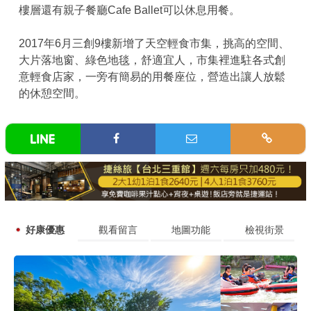
樓層還有親子餐廳Cafe Ballet可以休息用餐。
2017年6月三創9樓新增了天空輕食市集，挑高的空間、
大片落地窗、綠色地毯，舒適宜人，市集裡進駐各式創
意輕食店家，一旁有簡易的用餐座位，營造出讓人放鬆
的休憩空間。
好康優惠
觀看留言
地圖功能
檢視街景