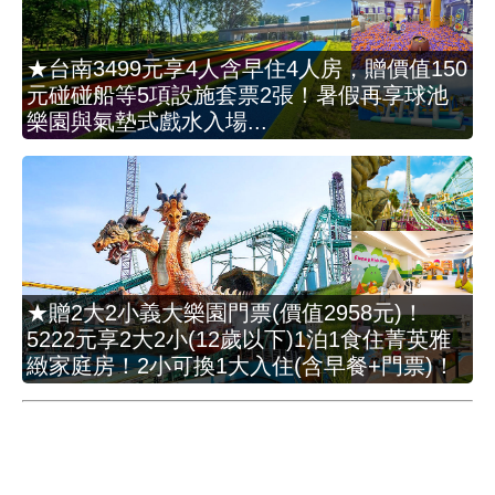
★台南3499元享4人含早住4人房，贈價值150
元碰碰船等5項設施套票2張！暑假再享球池
樂園與氣墊式戲水入場...
★贈2大2小義大樂園門票(價值2958元)！
5222元享2大2小(12歲以下)1泊1食住菁英雅
緻家庭房！2小可換1大入住(含早餐+門票)！