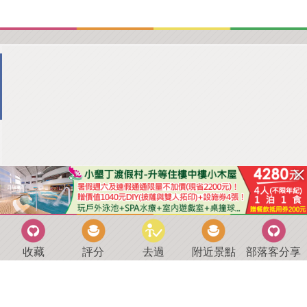
收藏
評分
去過
附近景點
部落客分享
回到首頁
．
好康優惠
．
最新留言
．
關於我們
．
聯絡我們
部落格微件
．
商家合作
．
討論區
．
推薦景點
．
APP下載