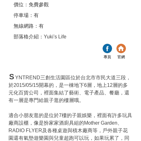
價位：免費參觀
停車場：有
無線網路：有
部落格介紹：
Yuki's Life
專頁
官網
S
YNTREND三創生活園區位於台北市市民大道三段，
於2015/05/15開幕的，是一棟地下6層，地上12層的多
元化百貨公司，裡面集結了藝術、電子產品、餐廳，還
有一層是專門給親子逛的樓層哦。
適合小朋友逛的是位於7樓的子親娛樂，裡面有許多玩具
廠商設櫃，像是扮家家酒廚具組的Mother Garden、
RADIO FLYER及各種桌遊與積木廠商等，戶外親子花
園還有氣墊遊樂園與兒童超跑可以玩，如果玩累了，同