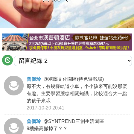
商家合作
推薦景點
討論區
聯絡我們
曾儷玲
@
糖廍文化園區(特色遊戲場)
廠不大，有幾樣軌道小車，小小孩來可能沒那麼
APP下載
有趣。主要學習蔗糖相關知識，比較適合大一點
的孩子來哦
2017-10-20 20:41
曾儷玲
@
SYNTREND三創生活園區
9樓樂高撤掉了？？