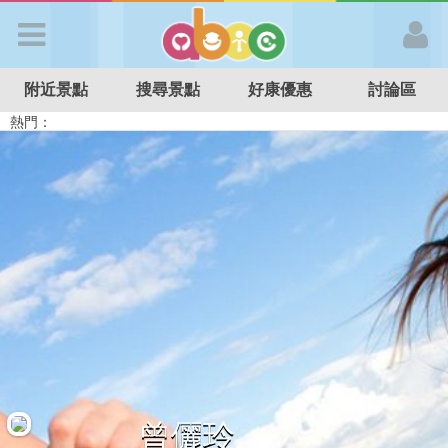
歡迎加入
附近景點
搜尋景點
好康優惠
討論區
APP登入
熱門：
溜滑梯民宿
觀光工廠
DIY摘果
日本親子景點
特色遊戲場
親子住房優惠
台北親子餐廳
溫泉泡湯SPA
首 頁
搜尋景點
好康優惠
最新消息
最新留言
曾儷玲