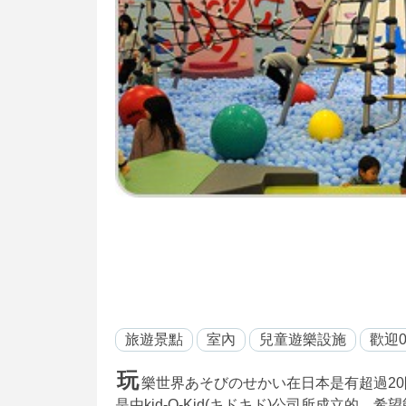
旅遊景點
室內
兒童遊樂設施
歡迎0
玩
樂世界あそびのせかい在日本是有超過20
是由kid-O-Kid(キドキド)公司所成立的