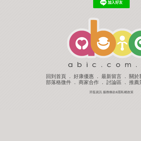
回到首頁
．
好康優惠
．
最新留言
．
關於
部落格微件
．
商家合作
．
討論區
．
推薦
羿磊資訊 服務條款&隱私權政策