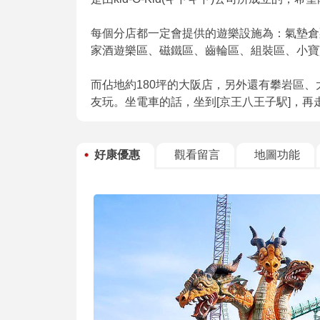
每個分店都一定會提供的遊樂設施為：氣墊倉
家酒遊樂區、磁鐵區、齒輪區、組裝區、小寶
而佔地約180坪的大阪店，另外還有攀岩區
友玩。坐電車的話，坐到[京王八王子駅]，再
好康優惠
觀看留言
地圖功能