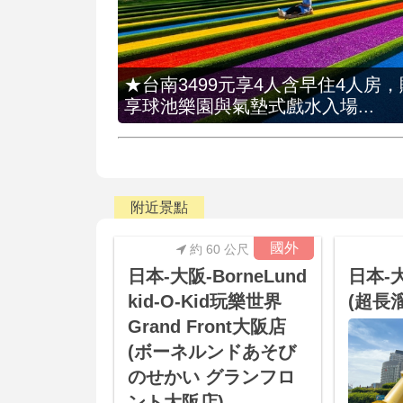
★台南3499元享4人含早住4人房
享球池樂園與氣墊式戲水入場...
附近景點
國外
約 60 公尺
日本-大阪-BorneLund
日本-
kid-O-Kid玩樂世界
(超長
Grand Front大阪店
(ボーネルンドあそび
のせかい グランフロ
ント大阪店)