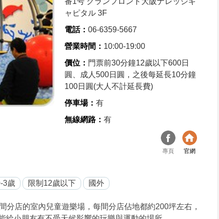
番1号 グランフロント大阪ナレッジキ
ャピタル 3F
電話：
06-6359-5667
營業時間：
10:00-19:00
價位：
門票前30分鐘12歲以下600日
圓、成人500日圓，之後每延長10分鐘
100日圓(大人不計延長費)
停車場：
有
無線網路：
有
專頁
官網
-3歲
限制12歲以下
國外
間分店的室內兒童遊樂場，每間分店佔地都約200坪左右，
，希望能給小朋友有不受天候影響的玩樂與運動的場所。