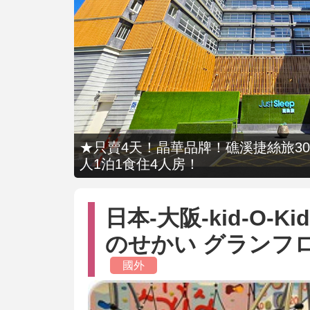
★只賣4天！晶華品牌！礁溪捷絲旅309
人1泊1食住4人房！
日本-大阪-kid-O-
のせかい グランフロ
國外