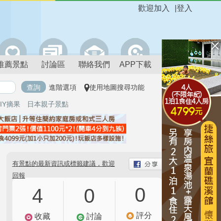
歡迎加入
|
登入
推薦景點
討論區
聯絡我們
APP下載
進階選項
使用地圖搜尋功能
IY摘果
日本親子景點
有景點的最新資訊或標籤建議，歡迎
回報
0
4
0
評分
收藏
討論