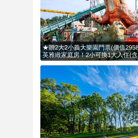
★贈2大2小義大樂園門票(價值2958
英雅緻家庭房！2小可換1大入住(含