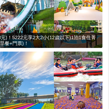
元)！5222元享2大2小(12歲以下)1泊1食住菁
早餐+門票)！