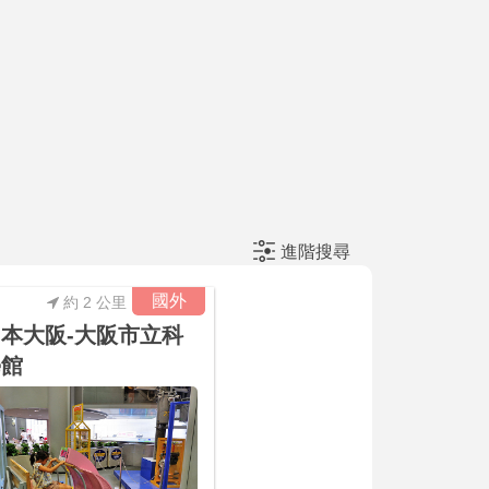
進階搜尋
國外
約 2 公里
本大阪-大阪市立科
學館