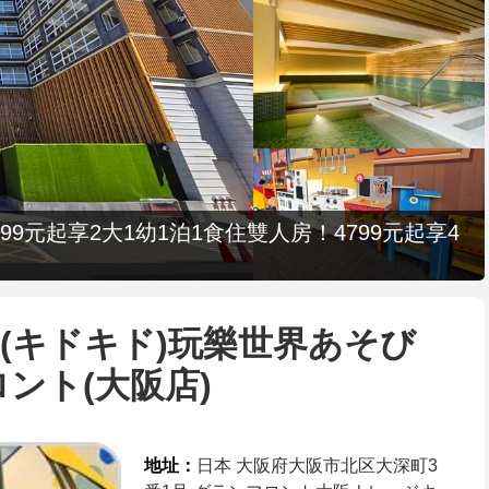
9元起享2大1幼1泊1食住雙人房！4799元起享4
Kid(キドキド)玩樂世界あそび
ント(大阪店)
地址：
日本 大阪府大阪市北区大深町3