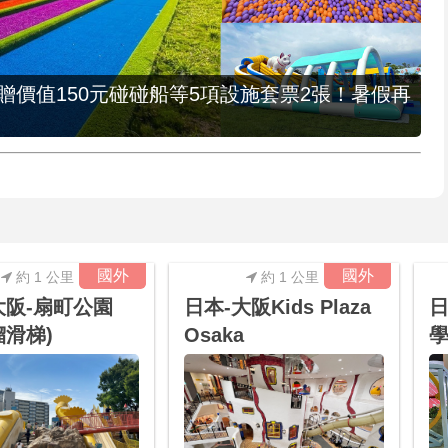
，贈價值150元碰碰船等5項設施套票2張！暑假再
國外
國外
約 1 公里
約 1 公里
大阪-扇町公園
日本-大阪Kids Plaza
日
溜滑梯)
Osaka