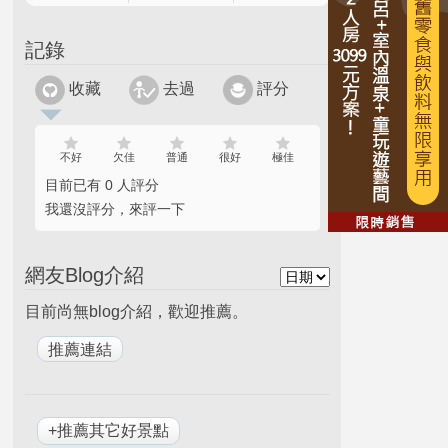
記錄
收藏
去過
評分
不好
欠佳
普通
很好
極佳
目前已有 0 人評分
我還沒評分，來評一下
網友Blog介紹
目前尚無blog介紹，歡迎推薦。
+推薦其它好景點