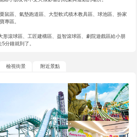
栗鼠區、氣墊跑道區、大型軟式積木教具區、球池區、扮家
寶專區。
、大形滾球區、工匠建構區、益智滾球區、劇院遊戲區給小朋
走5分鐘就到了。
檢視街景
附近景點