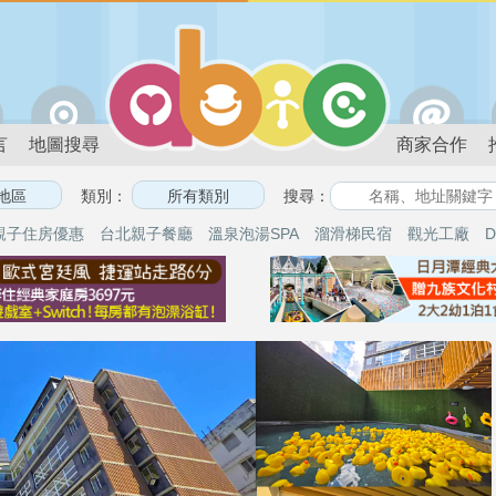
言
地圖搜尋
商家合作
類別：
搜尋：
親子住房優惠
台北親子餐廳
溫泉泡湯SPA
溜滑梯民宿
觀光工廠
D