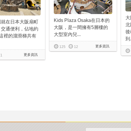
大
Kids Plaza Osaka在日本的
園就在日本大阪扇町
北
大阪，是一間擁有5層樓的
，交通便利，佔地約
後
大型室內兒...
。這裡的溜滑梯共有
到.
更多資訊
125
12
更多資訊
1