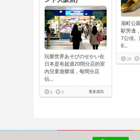
扇町公
駅旁邊
7公頃
8...
玩樂世界あそびのせかい在
29
日本是有超過20間分店的室
內兒童遊樂場，每間分店
佔...
更多資訊
6
0