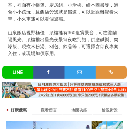
室，裡面有小帳篷、廚房組、小滑梯、繪本圖書等，適
合小小孩玩，且飯店旁邊就是鐵道，可以近距離觀看火
車，小火車迷可以看個過癮。
山泉飯店視野極佳，頂樓擁有360度賞景台，可盡覽蘭
陽風光。頂樓推出星光夜景宵夜吃到飽，供應鹹粥、肉
燥飯、現煮米粉湯、刈包、飲品等，可選擇含宵夜專案
入住，或現場加價享用。
好康優惠
觀看留言
地圖功能
檢視街景