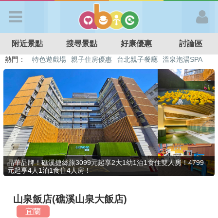
歡迎加入
附近景點
搜尋景點
好康優惠
討論區
APP登入
熱門：
特色遊戲場
親子住房優惠
台北親子餐廳
溫泉泡湯SPA
溜滑梯民宿
觀光工廠
DIY摘果
日本親子景點
首 頁
搜尋景點
好康優惠
晶華品牌！礁溪捷絲旅3099元起享2大1幼1泊1食住雙人房！4799
元起享4人1泊1食住4人房！
最新消息
山泉飯店(礁溪山泉大飯店)
最新留言
宜蘭