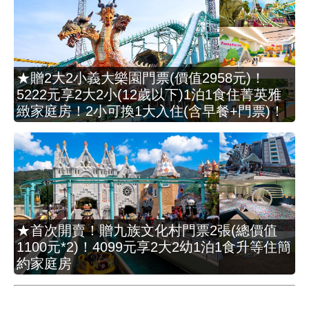
★贈2大2小義大樂園門票(價值2958元)！
5222元享2大2小(12歲以下)1泊1食住菁英雅
緻家庭房！2小可換1大入住(含早餐+門票)！
★首次開賣！贈九族文化村門票2張(總價值
1100元*2)！4099元享2大2幼1泊1食升等住簡
約家庭房