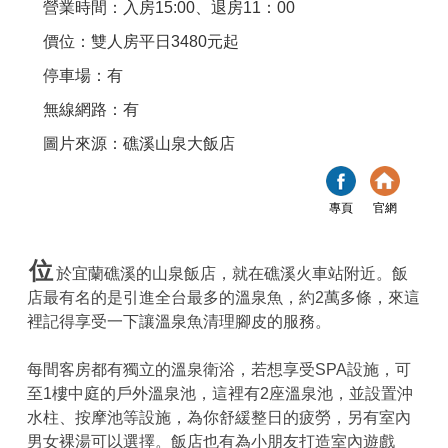
營業時間：入房15:00、退房11：00
價位：雙人房平日3480元起
停車場：有
無線網路：有
圖片來源：礁溪山泉大飯店
專頁
官網
位
於宜蘭礁溪的山泉飯店，就在礁溪火車站附近。飯
店最有名的是引進全台最多的溫泉魚，約2萬多條，來這
裡記得享受一下讓溫泉魚清理腳皮的服務。
每間客房都有獨立的溫泉衛浴，若想享受SPA設施，可
至1樓中庭的戶外溫泉池，這裡有2座溫泉池，並設置沖
水柱、按摩池等設施，為你舒緩整日的疲勞，另有室內
男女裸湯可以選擇。飯店也有為小朋友打造室內遊戲