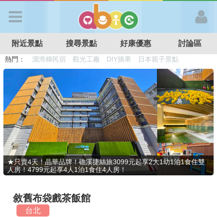
歡迎加入
附近景點
搜尋景點
好康優惠
討論區
APP登入
熱門：
溜滑梯民宿
觀光工廠
DIY摘果
日本親子景點
特色遊戲場
親子住房優惠
台北親子餐廳
溫泉泡湯SPA
首 頁
搜尋景點
好康優惠
★只賣4天！晶華品牌！礁溪捷絲旅3099元起享2大1幼1泊1食住雙
人房！4799元起享4人1泊1食住4人房！
最新消息
敘舊布袋戲茶飯館
最新留言
台北