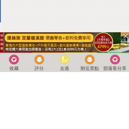
收藏
評分
去過
附近景點
部落客分享
回到首頁
．
好康優惠
．
最新留言
．
關於我們
．
聯絡我們
部落格微件
．
商家合作
．
討論區
．
推薦景點
．
APP下載
羿磊資訊 服務條款&隱私權政策