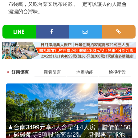
布袋戲，又吃台菜又玩布袋戲，一定可以讓去的人體會
濃濃的台灣味。
好康優惠
觀看留言
地圖功能
檢視街景
★台南3499元享4人含早住4人房，贈價值150
元碰碰船等5項設施套票2張！暑假再享球池