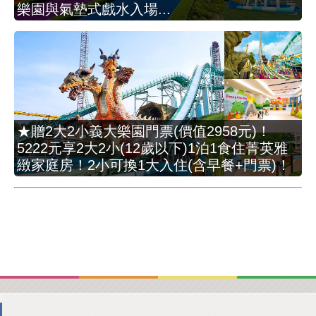
樂園與氣墊式戲水入場...
★贈2大2小義大樂園門票(價值2958元)！
5222元享2大2小(12歲以下)1泊1食住菁英雅
緻家庭房！2小可換1大入住(含早餐+門票)！