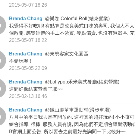
2015-05-07 18:26
Brenda Chang
@
樂卷 Colorful Roll(結束營業)
我覺得不好吃耶! 有點算是改良美式口味的壽司, 我個人不
個散開, 感覺師傅的手工不紮實, 餐點偏貴, 也沒有遊戲區,
2015-05-07 18:22
Brenda Chang
@
東勢客家文化園區
不錯玩喔！
2015-05-05 22:09
Brenda Chang
@
Lollypop禾米美式餐廳(結束營業)
這間好像結束營業了耶~~
2015-02-13 16:46
Brenda Chang
@
鐵山腳單車運動村(滑步車場)
八月中的平日我去是有開放的, 這裡真的超好玩的! 小小孩可
練會指導, 很棒! 服務人員有說, 因為他們不定期會舉辦活動
B官網上面公告, 所以要去之前最好先詢問一下比較好~~