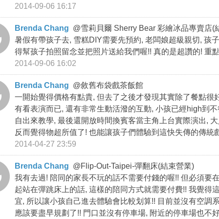
2014-09-06 16:17
Brenda Chang
@
雪莉貝爾 Sherry Bear 彩繪冰品專賣店
暑假有帶孩子去, 雪糕DIY需要先預約, 老闆娘超級親切, 
得幫孩子拍照留念並把照片送給我們喔!! 真的是超讚的! 重
2014-09-06 16:02
Brenda Chang
@
敘舊布袋戲茶飯館
一開始覺得價格有點貴, 但去了之後才發現其實除了餐點很好
有看表演而已, 還有非常生動活潑的互動, 小孩已經high到不
自出來教學, 最後還開放時間換賓客當主角上台實際演出, 大
反而覺得物超所值了! 也能讓孩子們體驗到這快失傳的傳統戲曲
2014-04-27 23:59
Brenda Chang
@
Flip-Out-Taipei-彈翻床(結束營業)
我有去過! 陪同的家長不玩的話不需要付錢的喔!! 但必須要
起站在彈跳床上的話, 這樣的陪同方式就需要付費!! 我覺得
宜, 所以讓小孩自己進去體驗會比較划算!! 目前並沒有空調
應該要盡早規劃了!! 門口並沒有停車場, 附近的停車場也不