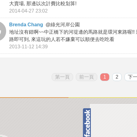
大賣場, 那邊以次計費比較划算!
2014-04-27 23:02
Brenda Chang
@
綠光河岸公園
地址沒有錯啊~~中正橋下的河堤邊的馬路就是環河東路喔!! 
路即可到, 來這玩的人若不嫌棄可以順便去吃吃看
2013-11-12 14:39
第一頁
前一頁
1
2
下