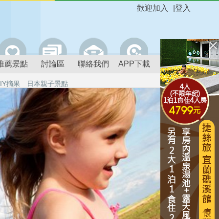
歡迎加入
|
登入
推薦景點
討論區
聯絡我們
APP下載
IY摘果
日本親子景點