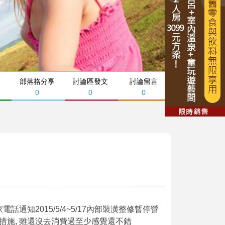
部落格分享
討論區發文
討論留言
0
0
0
通知2015/5/4~5/17內部裝潢整修暫停營
套措施, 雖還沒去消費過至少感覺還不錯