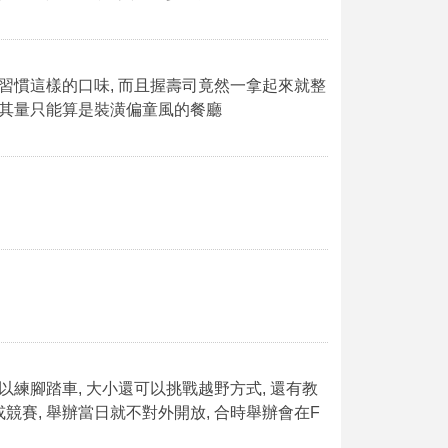
太習慣這樣的口味, 而且握壽司竟然一拿起來就整
 充其量只能算是裝潢偏童風的餐廳
以練腳踏車, 大小還可以挑戰越野方式, 還有教
或競賽, 舉辦當日就不對外開放, 合時舉辦會在F