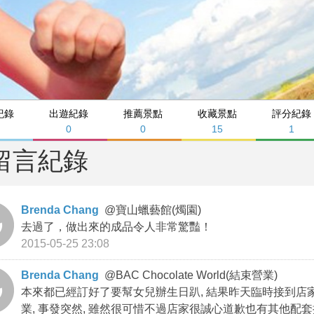
紀錄
出遊紀錄
推薦景點
收藏景點
評分紀錄
7
0
0
15
1
留言紀錄
Brenda Chang
@
寶山蠟藝館(燭園)
去過了，做出來的成品令人非常驚豔！
2015-05-25 23:08
Brenda Chang
@
BAC Chocolate World(結束營業)
本來都已經訂好了要幫女兒辦生日趴, 結果昨天臨時接到店家電話
業, 事發突然, 雖然很可惜不過店家很誠心道歉也有其他配