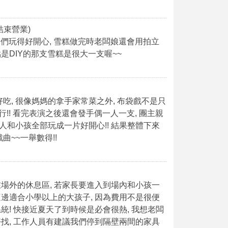
(結束營業)
孩子們玩得好開心, 雪糕做完時老闆娘還會用拍立
點是DIY的那支雪糕是很大一支喔~~
吃, 很像媽媽的拿手家常菜之外, 布袋戲不是只
行!! 看完表演之後還會發手偶一人一支, 團主親
人和小孩全部玩成一片好開心!! 結果整體下來
~~一舉數得!!
在場外的休息區, 若家長要進入到場內和小孩一
這邊適合小學以上的大孩子, 因為費用不是很便
系統! 快接近夏天了到時候是必會很熱, 我想老闆
好找, 工作人員有建議我們停到隔壁兩間的家具