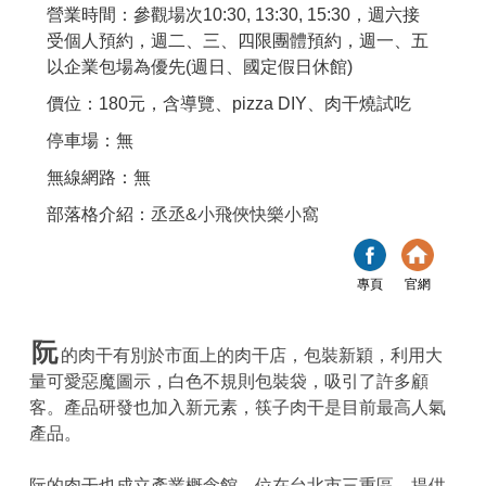
營業時間：參觀場次10:30, 13:30, 15:30，週六接
受個人預約，週二、三、四限團體預約，週一、五
以企業包場為優先(週日、國定假日休館)
價位：180元，含導覽、pizza DIY、肉干燒試吃
停車場：無
無線網路：無
部落格介紹：
丞丞&小飛俠快樂小窩
專頁
官網
阮
的肉干有別於市面上的肉干店，包裝新穎，利用大
量可愛惡魔圖示，白色不規則包裝袋，吸引了許多顧
客。產品研發也加入新元素，筷子肉干是目前最高人氣
產品。
阮的肉干也成立產業概念館，位在台北市三重區，提供