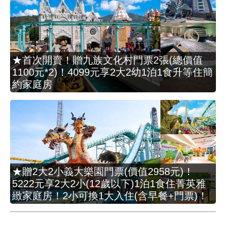
★首次開賣！贈九族文化村門票2張(總價值
1100元*2)！4099元享2大2幼1泊1食升等住簡
約家庭房
★贈2大2小義大樂園門票(價值2958元)！
5222元享2大2小(12歲以下)1泊1食住菁英雅
緻家庭房！2小可換1大入住(含早餐+門票)！