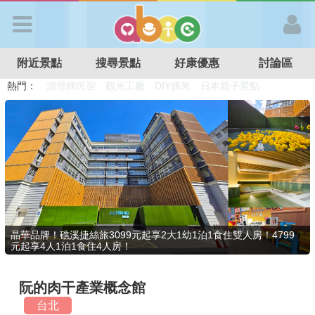
歡迎加入
附近景點
搜尋景點
好康優惠
討論區
APP登入
熱門：
溜滑梯民宿
觀光工廠
DIY摘果
日本親子景點
特色遊戲場
親子住房優惠
台北親子餐廳
溫泉泡湯SPA
首 頁
搜尋景點
好康優惠
晶華品牌！礁溪捷絲旅3099元起享2大1幼1泊1食住雙人房！4799
元起享4人1泊1食住4人房！
最新消息
阮的肉干產業概念館
最新留言
台北