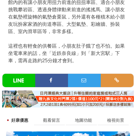
館內的有讓小朋友用扭力前進的扭扭車區、適合小朋友
挑戰攀岩區、透過身體律動來前進的搖搖馬、讓小朋友
在氣墊裡旋轉的氣墊倉栗鼠，另外還有各種積木給小朋
友玩扮家家酒的街道專區、大型氣墊、彩繪牆、扮裝
區、室內滑草區等，非常多樣。
這裡也有輕食的供餐區，小朋友肚子餓了也不怕。如果
坐電車來的話，坐「近鉄奈良線」到「新大宮駅」下
車，需再走路約25分鐘才會到。
好康優惠
觀看留言
地圖功能
檢視街景