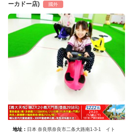
ーカドー店)
國外
商家合作
推薦景點
討論區
聯絡我們
APP下載
地址：
日本 奈良県奈良市二条大路南1-3-1 イト