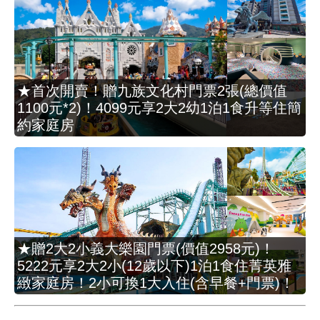
★首次開賣！贈九族文化村門票2張(總價值
1100元*2)！4099元享2大2幼1泊1食升等住簡
約家庭房
★贈2大2小義大樂園門票(價值2958元)！
5222元享2大2小(12歲以下)1泊1食住菁英雅
緻家庭房！2小可換1大入住(含早餐+門票)！