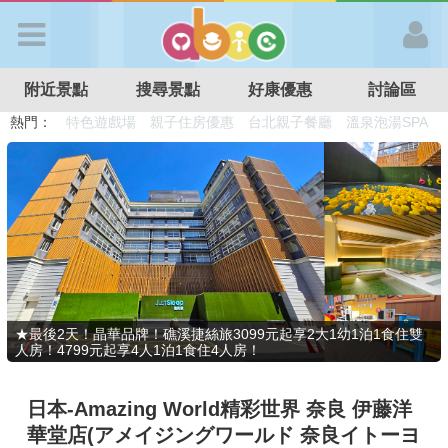
歡迎加入
附近景點
搜尋景點
好康優惠
討論區
APP登入
熱門：
溜滑梯民宿
觀光工廠
DIY摘果
日本親子景點
特色遊戲場
親子住房優惠
台北親子餐廳
溫泉泡湯SPA
首 頁
搜尋景點
好康優惠
★最後2天！晶華品牌！礁溪捷絲旅3099元起享2大1幼1泊1食住雙
人房！4799元起享4人1泊1食住4人房！
最新消息
日本-Amazing World精彩世界 奈良 伊藤洋
最新留言
華堂店(アメイジングワールド 奈良イトーヨ