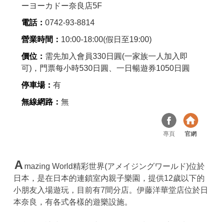
ーヨーカドー奈良店5F
電話：
0742-93-8814
營業時間：
10:00-18:00(假日至19:00)
價位：
需先加入會員330日圓(一家族一人加入即
可)，門票每小時530日圓、一日暢遊券1050日圓
停車場：
有
無線網路：
無
專頁
官網
A
mazing World精彩世界(アメイジングワールド)位於
日本，是在日本的連鎖室內親子樂園，提供12歲以下的
小朋友入場遊玩，目前有7間分店。伊藤洋華堂店位於日
本奈良，有各式各樣的遊樂設施。