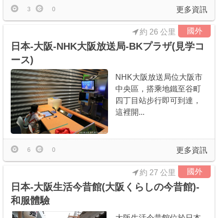
更多資訊
3
0
國外
約 26 公里
日本-大阪-NHK大阪放送局-BKプラザ(見学コ
ース)
NHK大阪放送局位大阪市
中央區，搭乘地鐵至谷町
四丁目站步行即可到達，
這裡開...
更多資訊
6
0
國外
約 27 公里
日本-大阪生活今昔館(大阪くらしの今昔館)-
和服體驗
大阪生活今昔館位於日本