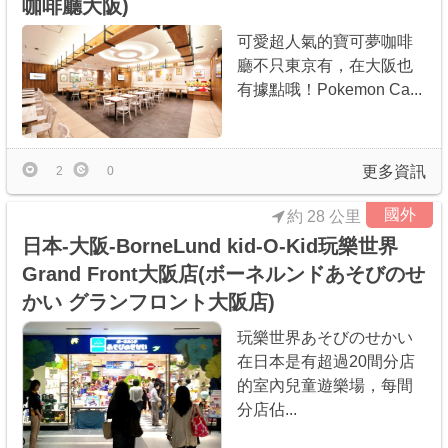
咖啡廳大阪)
可愛超人氣的寶可夢咖啡
廳不只東京有，在大阪也
有據點哦！Pokemon Ca...
更多資訊
2
0
國外
約 28 公里
日本-大阪-BorneLund kid-O-Kid玩樂世界
Grand Front大阪店(ボーネルンドあそびのせ
かい グランフロント大阪店)
玩樂世界あそびのせかい
在日本是有超過20間分店
的室內兒童遊樂場，每間
分店佔...