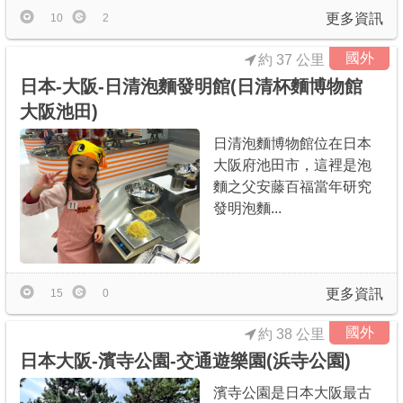
更多資訊
10
2
國外
約 37 公里
日本-大阪-日清泡麵發明館(日清杯麵博物館
大阪池田)
日清泡麵博物館位在日本
大阪府池田市，這裡是泡
麵之父安藤百福當年研究
發明泡麵...
更多資訊
15
0
國外
約 38 公里
日本大阪-濱寺公園-交通遊樂園(浜寺公園)
濱寺公園是日本大阪最古