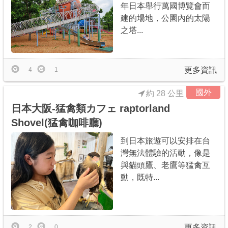
年日本舉行萬國博覽會而
建的場地，公園內的太陽
之塔...
更多資訊
4
1
國外
約 28 公里
日本大阪-猛禽類カフェ raptorland
Shovel(猛禽咖啡廳)
到日本旅遊可以安排在台
灣無法體驗的活動，像是
與貓頭鷹、老鷹等猛禽互
動，既特...
更多資訊
2
0