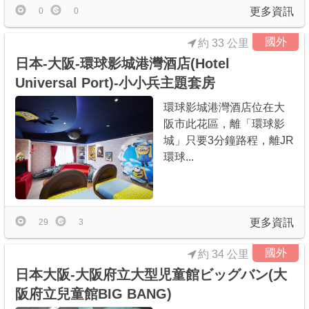
更多資訊
0
0
國外
約 33 公里
日本-大阪-環球影城港灣酒店(Hotel
Universal Port)-小小兵主題套房
環球影城港灣酒店位在大
阪市此花區，離「環球影
城」只要3分鐘路程，離JR
環球...
更多資訊
29
3
國外
約 34 公里
日本大阪-大阪府立大型児童館ビッグバン(大
阪府立兒童館BIG BANG)