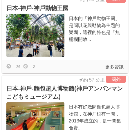
日本-神戶-神戶動物王國
日本的「神戶動物王國」
是間以花與動物為主題的
樂園，這裡的特色是「無
柵欄開放...
更多資訊
26
2
國外
約 57 公里
日本-神戶-麵包超人博物館(神戶アンパンマン
こどもミュージアム)
日本有好幾間麵包超人博
物館，在神戶也有一間，
2013年成立的，是一間集
合賣...