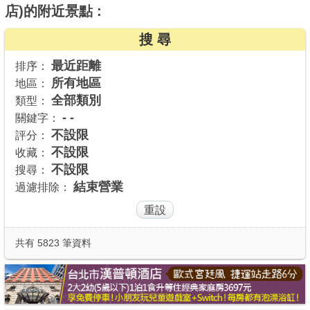
店)的附近景點 :
商家合作
搜 尋
最近距離
排序：
推薦景點
所有地區
地區：
全部類別
類型：
討論區
- -
關鍵字：
不設限
評分：
不設限
收藏：
聯絡我們
不設限
搜尋：
結束營業
過濾排除：
APP下載
共有 5823 筆資料