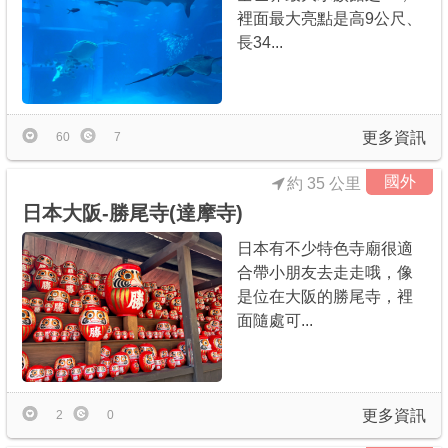
裡面最大亮點是高9公尺、
長34...
更多資訊
60
7
國外
約 35 公里
日本大阪-勝尾寺(達摩寺)
日本有不少特色寺廟很適
合帶小朋友去走走哦，像
是位在大阪的勝尾寺，裡
面隨處可...
更多資訊
2
0