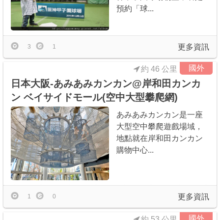
預約「球...
更多資訊
3
1
國外
約 46 公里
日本大阪-あみあみカンカン@岸和田カンカ
ン ベイサイドモール(空中大型攀爬網)
あみあみカンカン是一座
大型空中攀爬遊戲場域，
地點就在岸和田カンカン
購物中心...
更多資訊
1
0
國外
約 53 公里