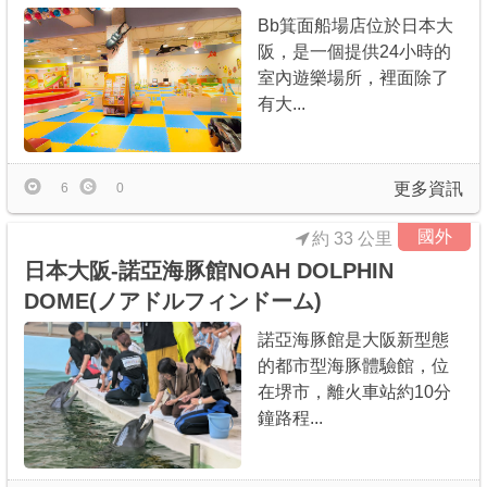
Bb箕面船場店位於日本大
阪，是一個提供24小時的
室內遊樂場所，裡面除了
有大...
更多資訊
6
0
國外
約 33 公里
日本大阪-諾亞海豚館NOAH DOLPHIN
DOME(ノアドルフィンドーム)
諾亞海豚館是大阪新型態
的都市型海豚體驗館，位
在堺市，離火車站約10分
鐘路程...