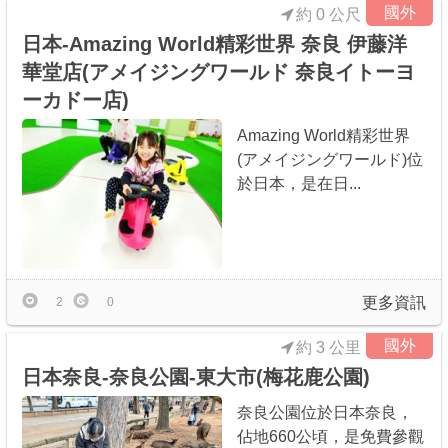
國外
約 0 公尺
日本-Amazing World精彩世界 奈良 伊藤洋
華堂店(アメイジングワールド 奈良イトーヨ
ーカドー店)
Amazing World精彩世界
(アメイジングワールド)位
於日本，是在日...
更多資訊
2
0
國外
約 3 公里
日本奈良-奈良公園-東大市(梅花鹿公園)
奈良公園位於日本奈良，
佔地660公頃，是免費參觀