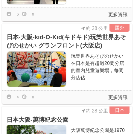
更多資訊
6
0
國外
約 28 公里
日本-大阪-kid-O-Kid(キドキド)玩樂世界あそ
びのせかい グランフロント(大阪店)
玩樂世界あそびのせかい
在日本是有超過20間分店
的室內兒童遊樂場，每間
分店佔...
更多資訊
4
0
日本
約 28 公里
日本大阪-萬博紀念公園
大阪萬博紀念公園是1970