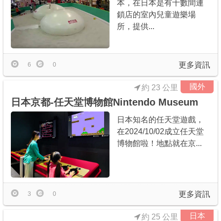
本，在日本是有十數間連
鎖店的室內兒童遊樂場
所，提供...
更多資訊
6
0
國外
約 23 公里
日本京都-任天堂博物館Nintendo Museum
日本知名的任天堂遊戲，
在2024/10/02成立任天堂
博物館啦！地點就在京...
更多資訊
3
0
日本
約 25 公里