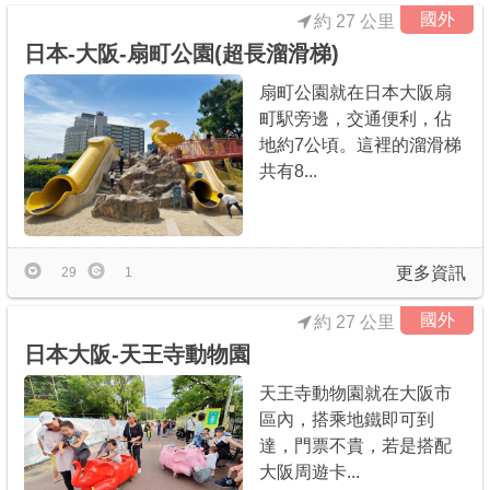
國外
約 27 公里
日本-大阪-扇町公園(超長溜滑梯)
扇町公園就在日本大阪扇
町駅旁邊，交通便利，佔
地約7公頃。這裡的溜滑梯
共有8...
更多資訊
29
1
國外
約 27 公里
日本大阪-天王寺動物園
天王寺動物園就在大阪市
區內，搭乘地鐵即可到
達，門票不貴，若是搭配
大阪周遊卡...