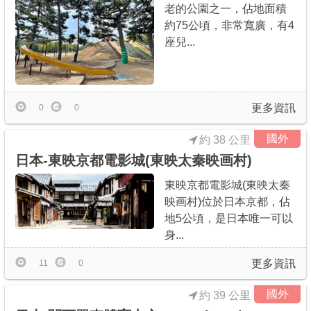
老的公園之一，佔地面積
約75公頃，非常寬廣，有4
座兒...
更多資訊
0
0
國外
約 38 公里
日本-東映京都電影城(東映太秦映画村)
東映京都電影城(東映太秦
映画村)位於日本京都，佔
地5公頃，是日本唯一可以
身...
更多資訊
11
0
國外
約 39 公里