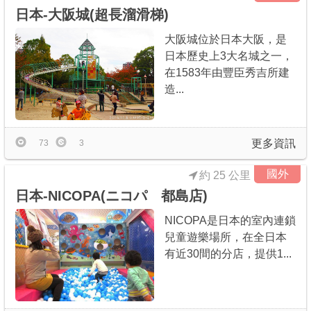
日本-大阪城(超長溜滑梯)
大阪城位於日本大阪，是
日本歷史上3大名城之一，
在1583年由豐臣秀吉所建
造...
更多資訊
73
3
國外
約 25 公里
日本-NICOPA(ニコパ 都島店)
NICOPA是日本的室內連鎖
兒童遊樂場所，在全日本
有近30間的分店，提供1...