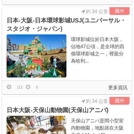
國外
約 34 公里
日本-大阪-日本環球影城USJ(ユニバーサル・
スタジオ・ジャパン)
環球影城位於日本大阪，
佔地47公頃，是全球的四
個環球影城之一，裡面分
為哈利...
更多資訊
112
9
國外
約 34 公里
日本大阪-天保山動物園(天保山アニパ)
天保山アニパ是間小型室
內動物園，地點就在大阪