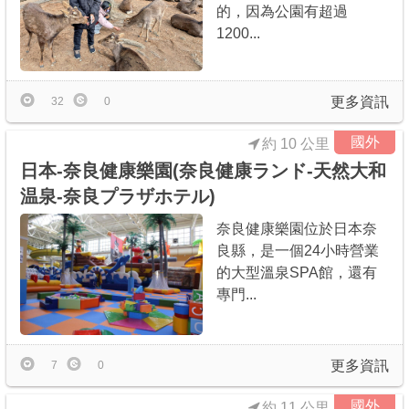
的，因為公園有超過
1200...
更多資訊
32
0
國外
約 10 公里
日本-奈良健康樂園(奈良健康ランド-天然大和
温泉-奈良プラザホテル)
奈良健康樂園位於日本奈
良縣，是一個24小時營業
的大型溫泉SPA館，還有
專門...
更多資訊
7
0
國外
約 11 公里