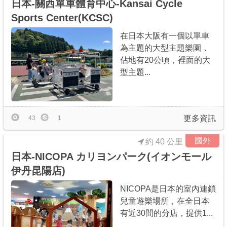
日本-關西單車體育中心-Kansai Cycle
Sports Center(KCSC)
在日本大阪有一個以單車
為主題的大型主題樂園，
佔地有20公頃，裡面的大
型主題...
更多資訊
43
1
國外
約 40 公里
日本-NICOPA カリヨンパーク(イオンモール
伊丹昆陽店)
NICOPA是日本的室內連鎖
兒童遊樂場所，在全日本
有近30間的分店，提供1...