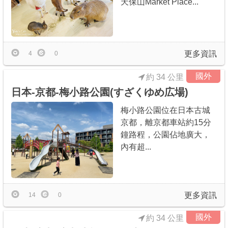
天保山Market Place...
更多資訊
4
0
國外
約 34 公里
日本-京都-梅小路公園(すざくゆめ広場)
梅小路公園位在日本古城
京都，離京都車站約15分
鐘路程，公園佔地廣大，
內有超...
更多資訊
14
0
國外
約 34 公里