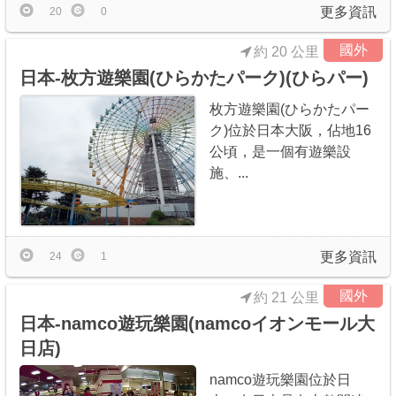
更多資訊
20
0
國外
約 20 公里
日本-枚方遊樂園(ひらかたパーク)(ひらパー)
枚方遊樂園(ひらかたパー
ク)位於日本大阪，佔地16
公頃，是一個有遊樂設
施、...
更多資訊
24
1
國外
約 21 公里
日本-namco遊玩樂園(namcoイオンモール大
日店)
namco遊玩樂園位於日