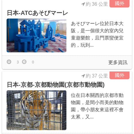
國外
約 36 公里
日本-ATCあそびマーレ
あそびマーレ位於日本大
阪，是一個很大的室內兒
童遊樂館，且門票蠻便宜
的，玩到...
更多資訊
3
0
國外
約 37 公里
日本-京都-京都動物園(京都市動物園)
位在日本關西的京都市動
物園，是間小而美的動物
園，帶小朋友來這裡不會
太累，又...