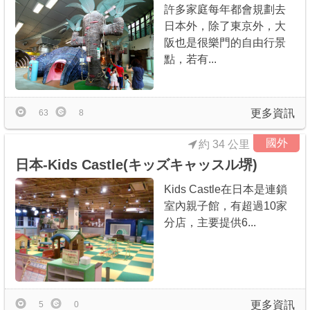
許多家庭每年都會規劃去
日本外，除了東京外，大
阪也是很樂門的自由行景
點，若有...
更多資訊
63
8
國外
約 34 公里
日本-Kids Castle(キッズキャッスル堺)
Kids Castle在日本是連鎖
室內親子館，有超過10家
分店，主要提供6...
更多資訊
5
0