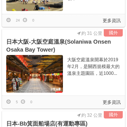
更多資訊
24
0
國外
約 31 公里
日本大阪-大阪空庭溫泉(Solaniwa Onsen
Osaka Bay Tower)
大阪空庭溫泉開幕於2019
年2月，是關西規模最大的
溫泉主題園區，近1000...
更多資訊
5
0
國外
約 32 公里
日本-Bb箕面船場店(有運動專區)