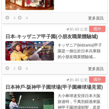
更多資訊
3
0
國外
約 40 公里
日本-キッザニア甲子園(小朋友職業體驗城)
キッザニア(kidzania)甲子
園是一個位於日本兵庫縣
的小朋友職業體驗城...
更多資訊
2
0
國外
約 40 公里
日本神戶-阪神甲子園球場(甲子園棒球場見習)
大小棒球迷安排日本大阪
旅遊時，千萬別錯過來阪
神甲子園球場朝聖，若是