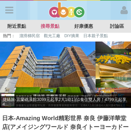
歡迎加入
附近景點
搜尋景點
好康優惠
討論區
APP登入
熱門：
溜滑梯民宿
觀光工廠
DIY摘果
日本親子景點
特色遊戲場
親子住房優惠
台北親子餐廳
溫泉泡湯SPA
首 頁
搜尋景點
好康優惠
贈九族文化村門票2張(總價值1100元*2)！4099元享日月潭經典大飯
最新消息
店...
日本-Amazing World精彩世界 奈良 伊藤洋華堂
最新留言
店(アメイジングワールド 奈良イトーヨーカドー