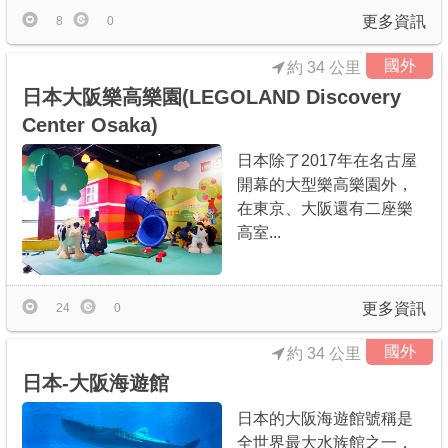
更多資訊
8
0
國外
約 34 公里
日本大阪樂高樂園(LEGOLAND Discovery
Center Osaka)
日本除了2017年在名古屋
開幕的大型樂高樂園外，
在東京、大阪還有二座樂
高室...
更多資訊
24
0
國外
約 34 公里
日本-大阪海遊館
日本的大阪海遊館號稱是
全世界最大水族館之一，