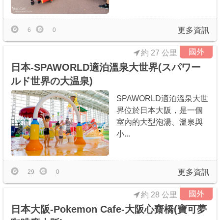
更多資訊
6
0
國外
約 27 公里
日本-SPAWORLD適泊溫泉大世界(スパワー
ルド世界の大温泉)
SPAWORLD適泊溫泉大世
界位於日本大阪，是一個
室內的大型泡湯、溫泉與
小...
更多資訊
29
0
國外
約 28 公里
日本大阪-Pokemon Cafe-大阪心齋橋(寶可夢