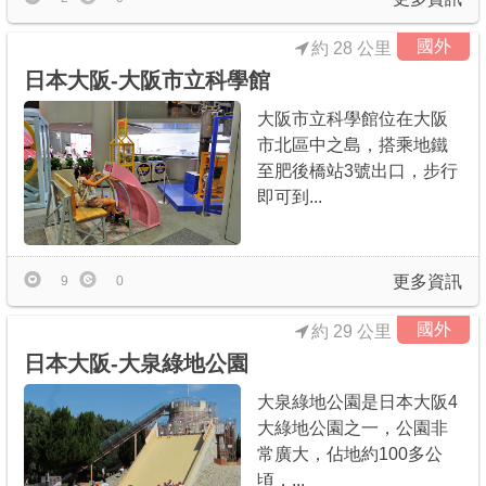
國外
約 28 公里
日本大阪-大阪市立科學館
大阪市立科學館位在大阪
市北區中之島，搭乘地鐵
至肥後橋站3號出口，步行
即可到...
更多資訊
9
0
國外
約 29 公里
日本大阪-大泉綠地公園
大泉綠地公園是日本大阪4
大綠地公園之一，公園非
常廣大，佔地約100多公
頃，...