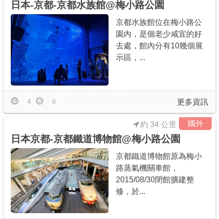
日本-京都-京都水族館@梅小路公園
京都水族館位在梅小路公
園內，是個老少咸宜的好
去處，館內分有10幾個展
示區，...
更多資訊
4
0
國外
約 34 公里
日本京都-京都鐵道博物館@梅小路公園
京都鐵道博物館原為梅小
路蒸氣機關車館，
2015/08/30閉館擴建整
修，於...