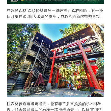
在妖怪森林-溪頭松林町另一邊較靠近森林園區，有一座
日月鳥居跟3個大眼睛的燈籠，成為園區新的拍照景點。
往森林步道這邊走過去，會有非常多直挺挺的杉木林出
現，順著骨頭造型的石橋一路漫步過去，可以欣賞到杉