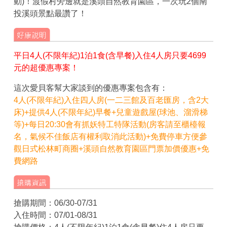
動)！渡假村旁邊就是溪頭自然教育園區，一次玩2個南
投溪頭景點最讚了！
平日4人(不限年紀)1泊1食(含早餐)入住4人房只要4699
元的超優惠專案！
這次愛貝客幫大家談到的優惠專案包含有：
4人(不限年紀)入住四人房(一二三館及百老匯房，含2大
床)+提供4人(不限年紀)早餐+兒童遊戲屋(球池、溜滑梯
等)+每日20:30會有抓妖特工特隊活動(房客請至櫃檯報
名，氣候不佳飯店有權利取消此活動)+免費停車方便參
觀日式松林町商圈+溪頭自然教育園區門票加價優惠+免
費網路
搶購期間：06/30-07/31
入住時間：07/01-08/31