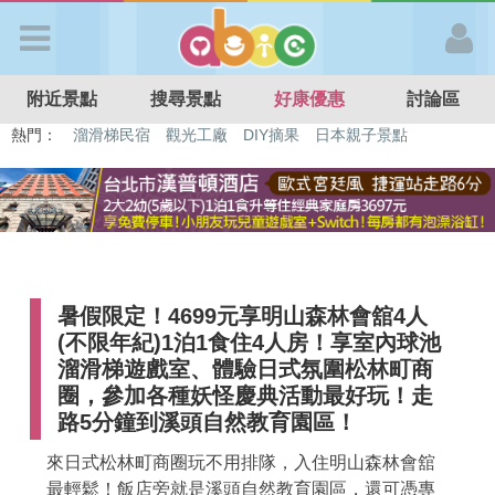
歡迎加入
附近景點
搜尋景點
好康優惠
討論區
APP登入
熱門：
特色遊戲場
親子住房優惠
台北親子餐廳
溫泉泡湯SPA
溜滑梯民宿
觀光工廠
DIY摘果
日本親子景點
首 頁
搜尋景點
暑假限定！4699元享明山森林會舘4人
好康優惠
(不限年紀)1泊1食住4人房！享室內球池
溜滑梯遊戲室、體驗日式氛圍松林町商
最新消息
圈，參加各種妖怪慶典活動最好玩！走
路5分鐘到溪頭自然教育園區！
最新留言
來日式松林町商圈玩不用排隊，入住明山森林會舘
最輕鬆！飯店旁就是溪頭自然教育園區，還可憑專