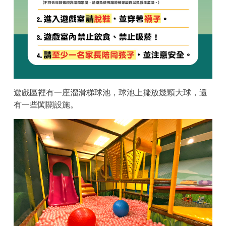
遊戲區裡有一座溜滑梯球池，球池上擺放幾顆大球，還
有一些闖關設施。