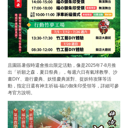
且園區暑假時還會推出限定活動，像是2025年7-8月推
出「祈願之森．夏日祭典」，每週六日有氣球教學、沙
畫DIY、遊行慶典、妖怪慶典派對、捉妖特攻隊等活
動，指定日還有神主祈福-福の御朱印受領等，詳細可參
考
官方說明
。