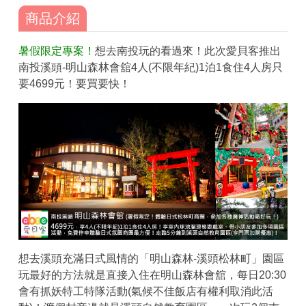
商品介紹
暑假限定專案！
想去南投玩的看過來！此次愛貝客推出
南投溪頭-明山森林會舘4人(不限年紀)1泊1食住4人房只
要4699元！要買要快！
想去溪頭充滿日式風情的「明山森林-溪頭松林町」園區
玩最好的方法就是直接入住在明山森林會舘，每日20:30
會有抓妖特工特隊活動(氣候不佳飯店有權利取消此活