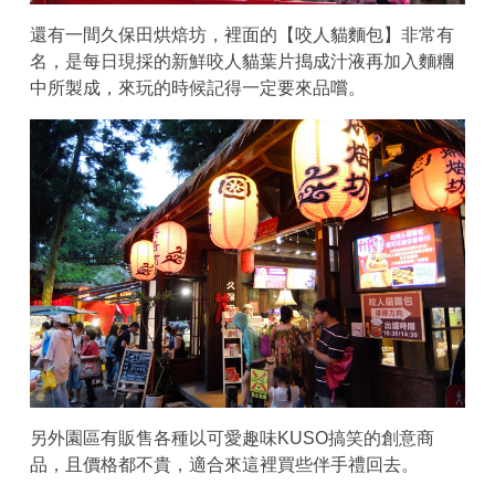
還有一間久保田烘焙坊，裡面的【咬人貓麵包】非常有
名，是每日現採的新鮮咬人貓葉片搗成汁液再加入麵糰
中所製成，來玩的時候記得一定要來品嚐。
另外園區有販售各種以可愛趣味KUSO搞笑的創意商
品，且價格都不貴，適合來這裡買些伴手禮回去。