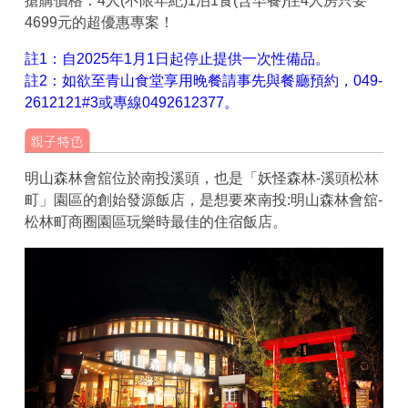
搶購價格：4人(不限年紀)1泊1食(含早餐)住4人房只要
4699元的超優惠專案！
註1：自2025年1月1日起停止提供一次性備品。
註2：如欲至青山食堂享用晚餐請事先與餐廳預約，049-
2612121#3或專線0492612377。
明山森林會舘位於南投溪頭，也是「妖怪森林-溪頭松林
町」園區的創始發源飯店，是想要來南投:明山森林會舘-
松林町商圈園區玩樂時最佳的住宿飯店。