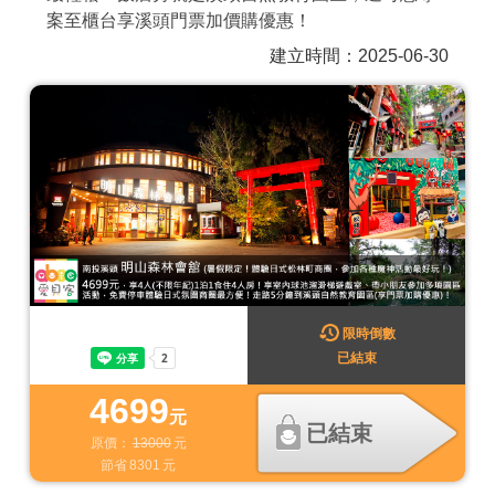
案至櫃台享溪頭門票加價購優惠！
商家合作
建立時間：2025-06-30
推薦景點
討論區
聯絡我們
APP下載
限時倒數
已結束
4699
元
已結束
原價：
13000
元
節省
8301
元