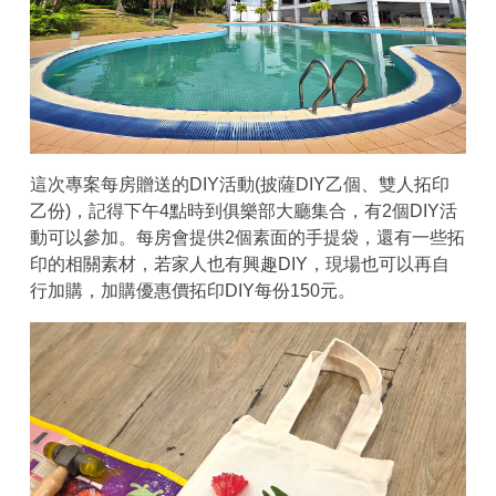
這次專案每房贈送的DIY活動(披薩DIY乙個、雙人拓印
乙份)，記得下午4點時到俱樂部大廳集合，有2個DIY活
動可以參加。每房會提供2個素面的手提袋，還有一些拓
印的相關素材，若家人也有興趣DIY，現場也可以再自
行加購，加購優惠價拓印DIY每份150元。