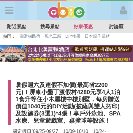
歡迎加入
附近景點
搜尋景點
好康優惠
討論區
APP登入
熱門：
特色遊戲場
親子住房優惠
台北親子餐廳
溫泉泡湯SPA
溜滑梯民宿
觀光工廠
DIY摘果
日本親子景點
首 頁
搜尋景點
暑假週六及連假不加價(最高省2200
好康優惠
元)！屏東小墾丁渡假村4280元享4人1泊
1食升等住小木屋樓中樓別墅，每房贈送
最新消息
價值1040元的DIY活動(披薩與雙人拓印)
及設施券(3選1)*4張！享戶外泳池、SPA
水療、兒童遊戲室、桌撞球等設施！
最新留言
國定假日(09/25-09/27、10/09-10/10、10/24-