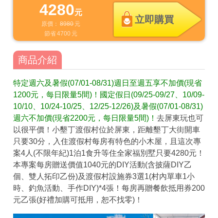
4280
元
立即購買
原價：
8980
元
節省
4700
元
商品介紹
特定週六及暑假(07/01-08/31)週日至週五享不加價(現省
1200元，每日限量5間)！國定假日(09/25-09/27、10/09-
10/10、10/24-10/25、12/25-12/26)及暑假(07/01-08/31)
週六不加價(現省2200元，每日限量5間)！
去屏東玩也可
以很平價！小墾丁渡假村位於屏東，距離墾丁大街開車
只要30分，入住渡假村每房有特色的小木屋，且這次專
案4人(不限年紀)1泊1食升等住全家福別墅只要4280元！
本專案每房贈送價值1040元的DIY活動(含披薩DIY乙
個、雙人拓印乙份)及渡假村設施券3選1(村內單車1小
時、釣魚活動、手作DIY)*4張！每房再贈餐飲抵用券200
元乙張(好禮加購可抵用，恕不找零)！