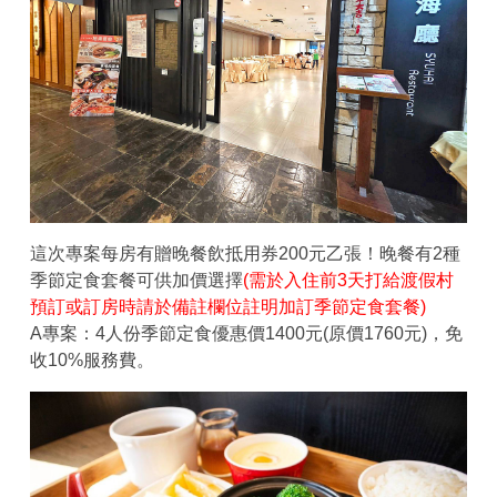
這次專案每房有贈晚餐飲抵用券200元乙張！晚餐有2種
季節定食套餐可供加價選擇
(需於入住前3天打給渡假村
預訂或訂房時請於備註欄位註明加訂季節定食套餐)
A專案：4人份季節定食優惠價1400元(原價1760元)，免
收10%服務費。