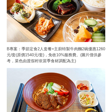
B專案：季節定食2人套餐+主廚特製牛肉麵2碗優惠1260
元/套(原價1540元/套)，免收10%服務費。(圖片僅供參
考，菜色由渡假村依當季食材調配為主)