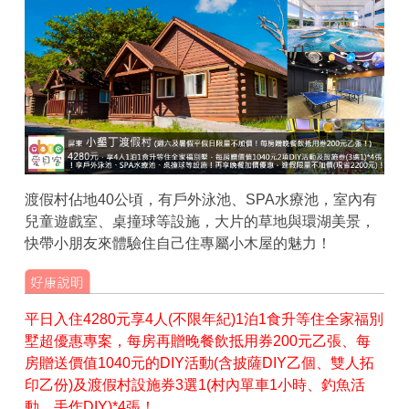
渡假村佔地40公頃，有戶外泳池、SPA水療池，室內有
兒童遊戲室、桌撞球等設施，大片的草地與環湖美景，
快帶小朋友來體驗住自己住專屬小木屋的魅力！
平日入住4280元享4人(不限年紀)1泊1食升等住全家福別
墅超優惠專案，每房再贈晚餐飲抵用券200元乙張、每
房贈送價值1040元的DIY活動(含披薩DIY乙個、雙人拓
印乙份)及渡假村設施券3選1(村內單車1小時、釣魚活
動、手作DIY)*4張！