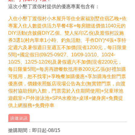
這次小墾丁渡假村提供的優惠專案包含有：
入住小墾丁渡假村小木屋升等住全家福別墅住宿乙晚+依
專案入住人數提供活力早餐4客+每房贈送價值1040元的
DIY活動(含披薩DIY乙個、雙人拓印乙份)及渡假村設施
券3選1(村內單車1小時、釣魚活動、手作DIY)*4張+享特
定週六及暑假週日至週五不加價(現省1200元，每日限量
5間)+國定假日(09/25-09/27、10/09-10/10、10/24-
10/25、12/25-12/26)及暑假週六不加價(現省2200元，
每日限量5間)+每房再贈餐飲抵用券200元乙張(好禮加購
可抵用，恕不找零)+享晚餐加購優惠+享加購海生館門票
優惠價，價錢依照飯店現場公告為主(無實體門票，由渡
假村協助預約入館，門票需於入住期間使用)+兒童球池
遊戲室+戶外游泳池+SPA水療池+桌球+健身房+免費提
供上網服務+免費停車
搶購期間：即日起-08/15