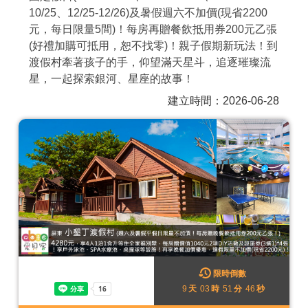
10/25、12/25-12/26)及暑假週六不加價(現省2200
商家合作
元，每日限量5間)！每房再贈餐飲抵用券200元乙張
(好禮加購可抵用，恕不找零)！親子假期新玩法！到
渡假村牽著孩子的手，仰望滿天星斗，追逐璀璨流
推薦景點
星，一起探索銀河、星座的故事！
建立時間：2026-06-28
討論區
聯絡我們
APP下載
限時倒數
9
天
03
時
51
分
43
秒