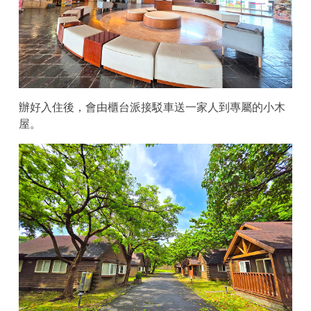
辦好入住後，會由櫃台派接駁車送一家人到專屬的小木
屋。