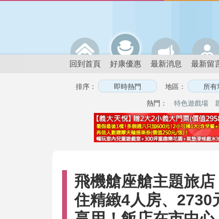
回到首頁
好康優惠
最新消息
最新留
排序：
地區：
熱門：
特色遊戲場
飛機艙座艙主題旅店！
住精緻4人房、273
享用！飯店在市中心