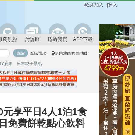
歡迎加入
|
登入
推薦景點
討論區
聯絡我們
APP下載
進階選項
使用地圖搜尋功能
IY摘果
日本親子景點
0元享平日4人1泊1食
全日免費餅乾點心飲料