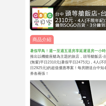
商品介紹
暑假早鳥！週一至週五退房享延遲退房一小時(
推出以機艙座艙為主題的旅店，頭等艙飯店-台
(無窗)平日2310元(暑假平日2475元)，4人
日2925元)的超值優惠專案！每房贈送台中
券各兩張！