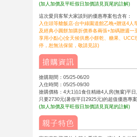
(加人加價及平旺假日加價請見頁尾的註解)
這次愛貝客幫大家談到的優惠專案包含有：
入住頭等艙飯店-台中綠園道館乙晚+贈送4人
及經典小圓餅加購折價券各兩張+加碼贈週一至
享用小點心(全天候供應小餅乾、糖果、UCC
停，恕無法保留，敬請見諒)
搶購期間：05/25-06/20
入住時間：05/25-09/30
搶購價格：4大1泊1食住精緻4人房(無窗)平日只
只要2730元(暑假平日2925元)的超值優惠專
(加人加價及平旺假日加價請見頁尾的註解)