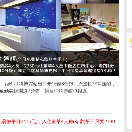
，距BRT科博館站出口步行僅3分鐘。周邊也非常熱鬧，
行至勤美綠園道7分鐘，到台中科博館也很近。
(暑假平日2475元)，入住豪華4人房(有窗)平日只要2730