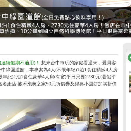
連續假期不適用)！
想來台中市玩的家庭看過來，愛貝客
中綠園道館，本專案為4人(不限年紀)1泊1食住精緻4人房
(不限年紀)1泊1食住豪華4人房(有窗)平日只要2730元(暑假平
知名名產店-旅禾泡芙之家50元折價券及經典小圓餅加購折價