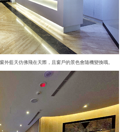
窗外藍天仿佛飛在天際，且窗戶的景色會隨機變換哦。