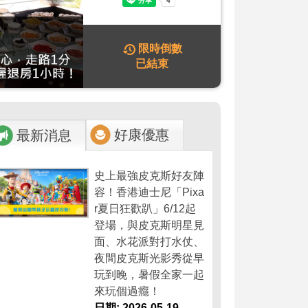
限時倒數
已結束
好康優惠
最新消息
史上最強皮克斯好友陣
容！香港迪士尼「Pixa
r夏日狂歡趴」6/12起
登場，與皮克斯明星見
面、水花派對打水仗、
夜間皮克斯光影秀從早
玩到晚，暑假全家一起
來玩個過癮！
日期: 2026-05-19