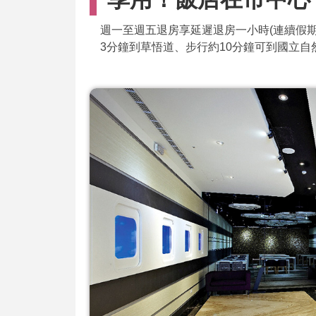
週一至週五退房享延遲退房一小時(連續假
3分鐘到草悟道、步行約10分鐘可到國立自