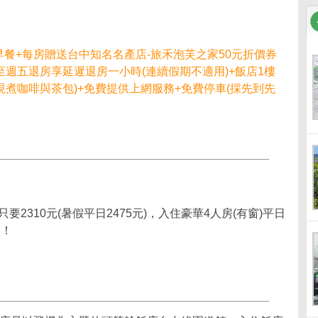
早餐+每房贈送台中知名名產店-旅禾泡芙之家50元折價券
週五退房享延遲退房一小時(連續假期不適用)+飯店1樓
現煮咖啡與茶包)+免費提供上網服務+免費停車(採先到先
要2310元(暑假平日2475元)，入住豪華4人房(有窗)平日
案！