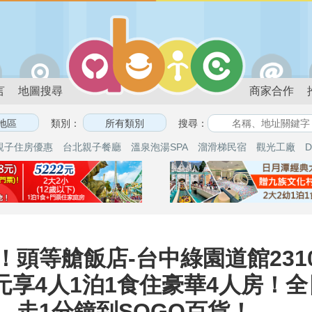
言
地圖搜尋
商家合作
類別：
搜尋：
親子住房優惠
台北親子餐廳
溫泉泡湯SPA
溜滑梯民宿
觀光工廠
D
頭等艙飯店-台中綠園道館231
0元享4人1泊1食住豪華4人房！
，走1分鐘到SOGO百貨！