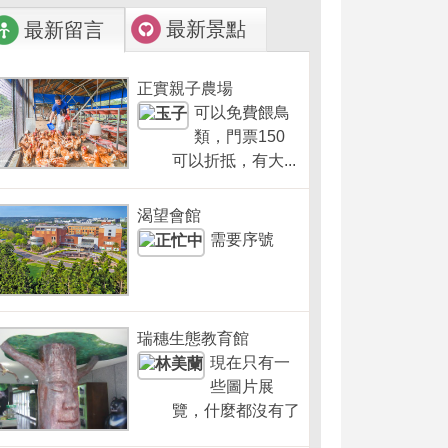
最新景點
最新留言
正實親子農場
可以免費餵鳥
類，門票150
可以折抵，有大...
渴望會館
需要序號
瑞穗生態教育館
現在只有一
些圖片展
覽，什麼都沒有了