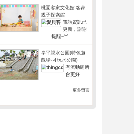
桃園客家文化館-客家
親子探索館
電話資訊已
更新，謝謝
提醒~^^
享平親水公園(特色遊
戲場-可玩水公園)
有流動廁所
會更好
更多留言