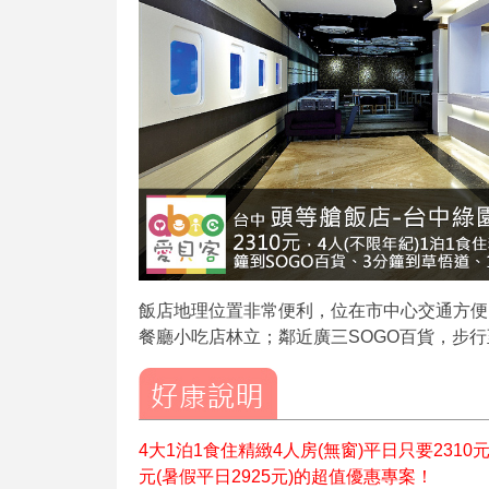
飯店地理位置非常便利，位在市中心交通方便
餐廳小吃店林立；鄰近廣三SOGO百貨，步
4大1泊1食住精緻4人房(無窗)平日只要2310元
元(暑假平日2925元)的超值優惠專案！