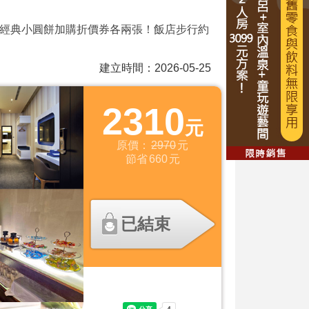
及經典小圓餅加購折價券各兩張！飯店步行約
建立時間：2026-05-25
2310
元
原價：
2970
元
節省
660
元
已結束