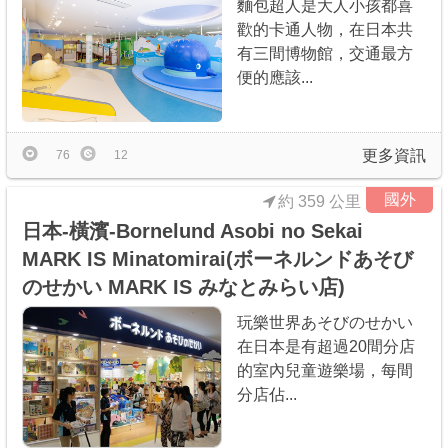
麵包超人是大人小孩都喜
歡的卡通人物，在日本共
有三間博物館，交通最方
便的應該...
更多資訊
76
12
國外
約 359 公里
日本-橫濱-Bornelund Asobi no Sekai
MARK IS Minatomirai(ボーネルンドあそび
のせかい MARK IS みなとみらい店)
玩樂世界あそびのせかい
在日本是有超過20間分店
的室內兒童遊樂場，每間
分店佔...