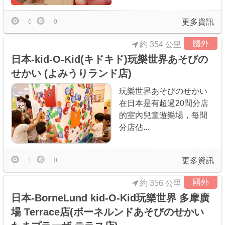
更多資訊
0
0
國外
約 354 公里
日本-kid-O-Kid(キドキド)玩樂世界あそびの
せかい (よみうりランド店)
玩樂世界あそびのせかい
在日本是有超過20間分店
的室內兒童遊樂場，每間
分店佔...
更多資訊
1
0
國外
約 356 公里
日本-BorneLund kid-O-Kid玩樂世界 多摩廣
場 Terrace店(ボーネルンドあそびのせかい