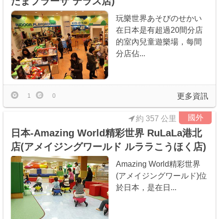
たまプラーザ テラス店)
玩樂世界あそびのせかい
在日本是有超過20間分店
的室內兒童遊樂場，每間
分店佔...
更多資訊
1
0
國外
約 357 公里
日本-Amazing World精彩世界 RuLaLa港北
店(アメイジングワールド ルララこうほく店)
Amazing World精彩世界
(アメイジングワールド)位
於日本，是在日...