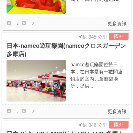
更多資訊
2
0
國外
約 345 公里
日本-namco遊玩樂園(namcoクロスガーデン
多摩店)
namco遊玩樂園位於日
本，在日本是有十數間連
鎖店的室內兒童遊樂場
所，提供...
更多資訊
5
0
國外
約 346 公里