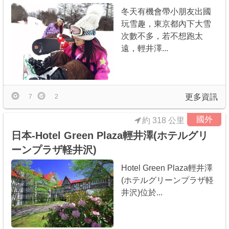
冬天有機會帶小朋友出國
玩雪趣，東京都內下大雪
次數不多，若不想跑太
遠，輕井澤...
更多資訊
7
2
國外
約 318 公里
日本-Hotel Green Plaza輕井澤(ホテルグリ
ーンプラザ軽井沢)
Hotel Green Plaza輕井澤
(ホテルグリーンプラザ軽
井沢)位於...