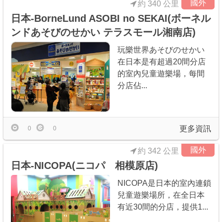
國外
約 340 公里
日本-BorneLund ASOBI no SEKAI(ボーネル
ンドあそびのせかい テラスモール湘南店)
玩樂世界あそびのせかい
在日本是有超過20間分店
的室內兒童遊樂場，每間
分店佔...
更多資訊
0
0
國外
約 342 公里
日本-NICOPA(ニコパ 相模原店)
NICOPA是日本的室內連鎖
兒童遊樂場所，在全日本
有近30間的分店，提供1...