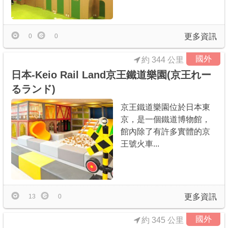
更多資訊
0
0
國外
約 344 公里
日本-Keio Rail Land京王鐵道樂園(京王れー
るランド)
京王鐵道樂園位於日本東
京，是一個鐵道博物館，
館內除了有許多實體的京
王號火車...
更多資訊
13
0
國外
約 345 公里