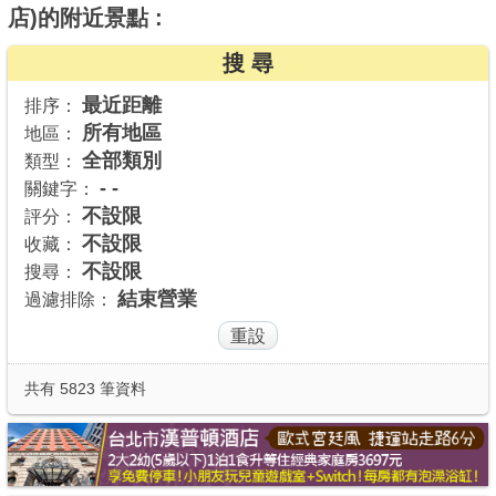
店)的附近景點 :
商家合作
搜 尋
最近距離
排序：
推薦景點
所有地區
地區：
全部類別
類型：
討論區
- -
關鍵字：
不設限
評分：
不設限
收藏：
聯絡我們
不設限
搜尋：
結束營業
過濾排除：
APP下載
共有 5823 筆資料