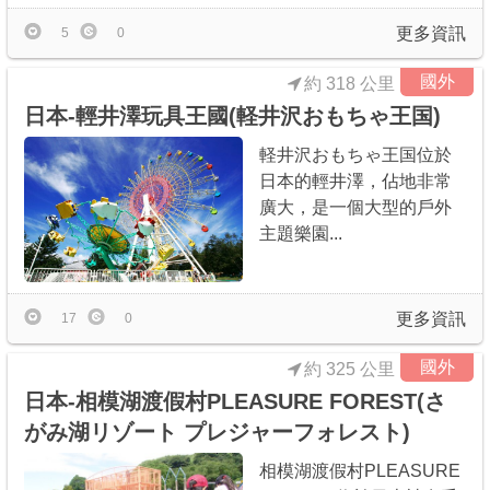
更多資訊
5
0
國外
約 318 公里
日本-輕井澤玩具王國(軽井沢おもちゃ王国)
軽井沢おもちゃ王国位於
日本的輕井澤，佔地非常
廣大，是一個大型的戶外
主題樂園...
更多資訊
17
0
國外
約 325 公里
日本-相模湖渡假村PLEASURE FOREST(さ
がみ湖リゾート プレジャーフォレスト)
相模湖渡假村PLEASURE