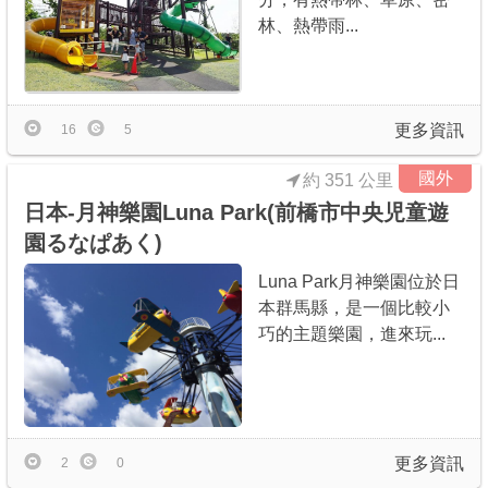
林、熱帶雨...
更多資訊
16
5
國外
約 351 公里
日本-月神樂園Luna Park(前橋市中央児童遊
園るなぱあく)
Luna Park月神樂園位於日
本群馬縣，是一個比較小
巧的主題樂園，進來玩...
更多資訊
2
0