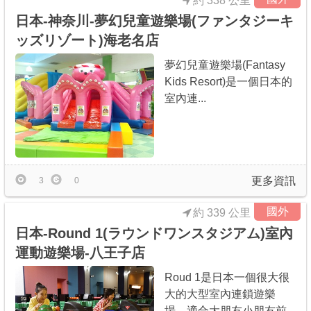
約 338 公里
日本-神奈川-夢幻兒童遊樂場(ファンタジーキ
ッズリゾート)海老名店
夢幻兒童遊樂場(Fantasy
Kids Resort)是一個日本的
室內連...
更多資訊
3
0
國外
約 339 公里
日本-Round 1(ラウンドワンスタジアム)室內
運動遊樂場-八王子店
Roud 1是日本一個很大很
大的大型室內連鎖遊樂
場，適合大朋友小朋友前