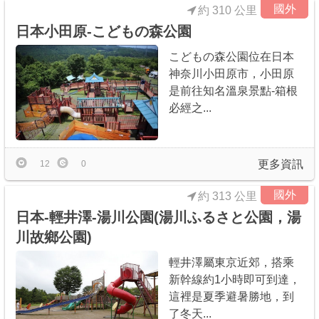
國外
約 310 公里
日本小田原-こどもの森公園
こどもの森公園位在日本
神奈川小田原市，小田原
是前往知名溫泉景點-箱根
必經之...
更多資訊
12
0
國外
約 313 公里
日本-輕井澤-湯川公園(湯川ふるさと公園，湯
川故鄉公園)
輕井澤屬東京近郊，搭乘
新幹線約1小時即可到達，
這裡是夏季避暑勝地，到
了冬天...