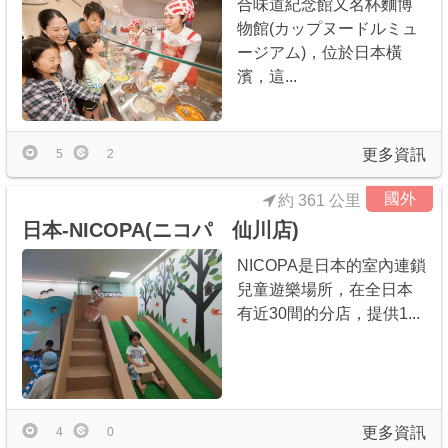
合味道紀念館又名杯麵博
物館(カップヌードルミュ
ージアム)，位於日本橫
濱，這...
更多資訊
5
2
國外
約 361 公里
日本-NICOPA(ニコパ 仙川店)
NICOPA是日本的室內連鎖
兒童遊樂場所，在全日本
有近30間的分店，提供1...
更多資訊
4
0