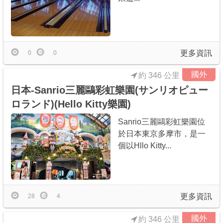
更多資訊
0
0
國外
約 346 公里
日本-Sanrio三麗鷗彩虹樂園(サンリオピュー
ロランド)(Hello Kitty樂園)
Sanrio三麗鷗彩虹樂園位
於日本東京多摩市，是一
個以Hllo Kitty...
更多資訊
28
4
國外
約 346 公里