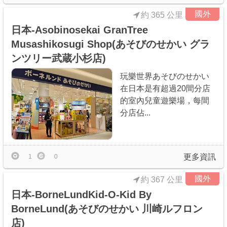
國外
約 365 公里
日本-Asobinosekai GranTree
Musashikosugi Shop(あそびのせかい グラ
ンツリー武蔵小杉店)
玩樂世界あそびのせかい
在日本是有超過20間分店
的室內兒童遊樂場，每間
分店佔...
更多資訊
1
0
國外
約 367 公里
日本-BorneLundKid-O-Kid By
BorneLund(あそびのせかい 川崎ルフロン
店)