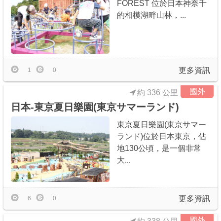
FOREST 位於日本神奈千
的相模湖畔山林，...
更多資訊
1
0
國外
約 336 公里
日本-東京夏日樂園(東京サマーランド)
東京夏日樂園(東京サマー
ランド)位於日本東京，佔
地130公頃，是一個非常
大...
更多資訊
6
0
國外