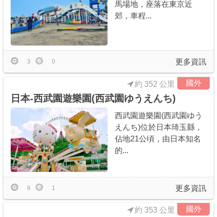
馬場地，座落在東京近
郊，車程...
更多資訊
3
0
國外
約 352 公里
日本-西武園遊樂園(西武園ゆうえんち)
西武園遊樂園(西武園ゆう
えんち)位於日本琦玉縣，
佔地21公頃，由日本知名
的...
更多資訊
6
1
國外
約 353 公里