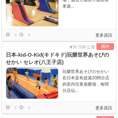
來遊...
更多資訊
3
0
國外
約 339 公里
日本-kid-O-Kid(キドキド)玩樂世界あそびの
せかい セレオ(八王子店)
玩樂世界あそびのせかい
在日本是有超過20間分店
的室內兒童遊樂場，每間
分店佔...
更多資訊
2
0