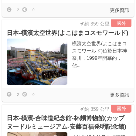
更多資訊
2
0
國外
約 359 公里
日本-橫濱太空世界(よこはまコスモワールド)
橫濱太空世界(よこはまコ
スモワールド)位於日本神
奈川，1999年開幕的，
佔...
更多資訊
2
0
國外
約 359 公里
日本-橫濱-合味道紀念館-杯麵博物館(カップ
ヌードルミュージアム-安藤百福発明記念館)