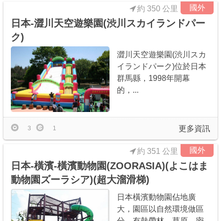
國外
約 350 公里
日本-澀川天空遊樂園(渋川スカイランドパー
ク)
澀川天空遊樂園(渋川スカ
イランドパーク)位於日本
群馬縣，1998年開幕
的，...
更多資訊
3
1
國外
約 351 公里
日本-橫濱-橫濱動物園(ZOORASIA)(よこはま
動物園ズーラシア)(超大溜滑梯)
日本橫濱動物園佔地廣
大，園區以自然環境做區
分，有熱帶林、草原、密