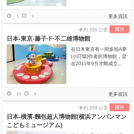
更多資訊
1
0
國外
約 358 公里
日本-東京-藤子·F·不二雄博物館
在日本東京有一間多啦A夢
(小叮噹)作者的博物館，是
在2011年9月才剛成立...
更多資訊
63
8
國外
約 359 公里
日本-橫濱-麵包超人博物館(横浜アンパンマン
こどもミュージアム)