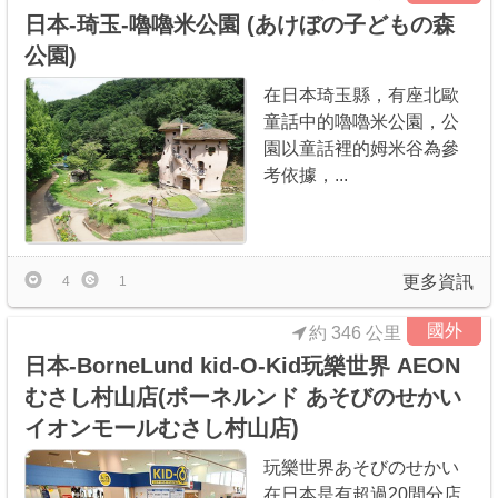
日本-琦玉-嚕嚕米公園 (あけぼの子どもの森
公園)
在日本琦玉縣，有座北歐
童話中的嚕嚕米公園，公
園以童話裡的姆米谷為參
考依據，...
更多資訊
4
1
國外
約 346 公里
日本-BorneLund kid-O-Kid玩樂世界 AEON
むさし村山店(ボーネルンド あそびのせかい
イオンモールむさし村山店)
玩樂世界あそびのせかい
在日本是有超過20間分店