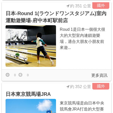
國外
約 351 公里
日本-Round 1(ラウンドワンスタジアム)室內
運動遊樂場-府中本町駅前店
Roud 1是日本一個很大很
大的大型室內連鎖遊樂
場，適合大朋友小朋友前
來遊...
更多資訊
0
0
國外
約 352 公里
日本東京競馬場JRA
東京競馬場是由日本中央
競馬會JRA打造的大型賽