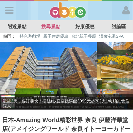
歡迎加入
附近景點
搜尋景點
好康優惠
討論區
APP登入
熱門：
特色遊戲場
親子住房優惠
台北親子餐廳
溫泉泡湯SPA
溜滑梯民宿
觀光工廠
DIY摘果
日本親子景點
首 頁
搜尋景點
好康優惠
最後2天，要訂要快！捷絲旅-宜蘭礁溪館3099元起享2大1幼1泊1食住
最新消息
雙人...
日本-Amazing World精彩世界 奈良 伊藤洋華堂
最新留言
店(アメイジングワールド 奈良イトーヨーカドー