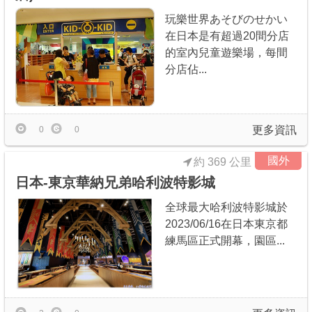
玩樂世界あそびのせかい
在日本是有超過20間分店
的室內兒童遊樂場，每間
分店佔...
更多資訊
0
0
國外
約 369 公里
日本-東京華納兄弟哈利波特影城
全球最大哈利波特影城於
2023/06/16在日本東京都
練馬區正式開幕，園區...