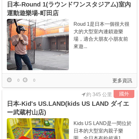
日本-Round 1(ラウンドワンスタジアム)室內
運動遊樂場-町田店
Roud 1是日本一個很大很
大的大型室內連鎖遊樂
場，適合大朋友小朋友前
來遊...
更多資訊
0
0
國外
約 345 公里
日本-Kid's US.LAND(kids US LAND ダイエ
ー武蔵村山店)
Kids US LAND是一間位於
日本的大型室內親子樂
園，全日本有約超過1...