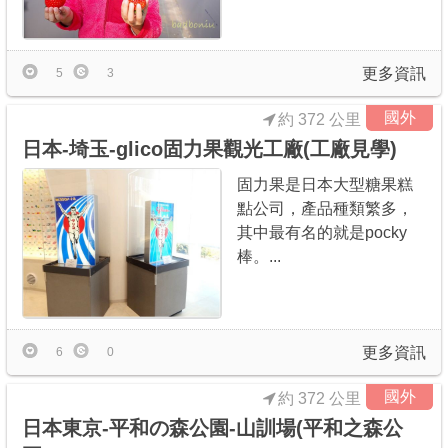
更多資訊
5
3
國外
約 372 公里
日本-埼玉-glico固力果觀光工廠(工廠見學)
固力果是日本大型糖果糕
點公司，產品種類繁多，
其中最有名的就是pocky
棒。...
更多資訊
6
0
國外
約 372 公里
日本東京-平和の森公園-山訓場(平和之森公