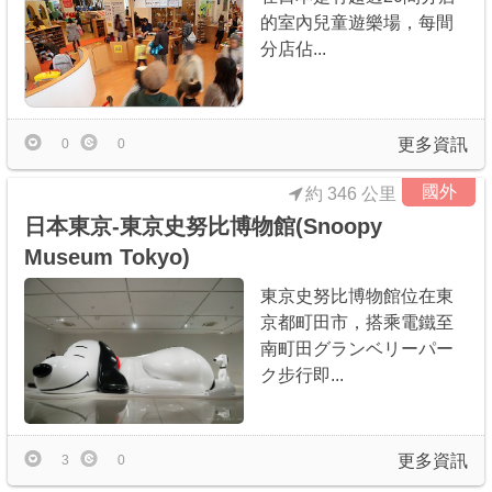
的室內兒童遊樂場，每間
分店佔...
更多資訊
0
0
國外
約 346 公里
日本東京-東京史努比博物館(Snoopy
Museum Tokyo)
東京史努比博物館位在東
京都町田市，搭乘電鐵至
南町田グランベリーパー
ク步行即...
更多資訊
3
0