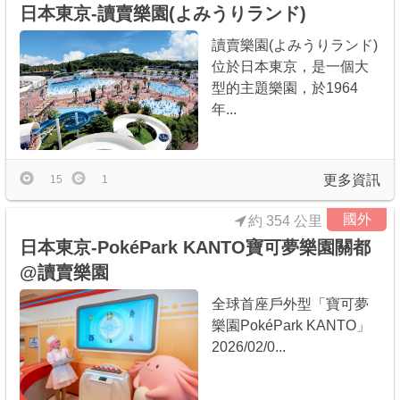
日本東京-讀賣樂園(よみうりランド)
讀賣樂園(よみうりランド)
位於日本東京，是一個大
型的主題樂園，於1964
年...
更多資訊
15
1
國外
約 354 公里
日本東京-PokéPark KANTO寶可夢樂園關都
@讀賣樂園
全球首座戶外型「寶可夢
樂園PokéPark KANTO」
2026/02/0...