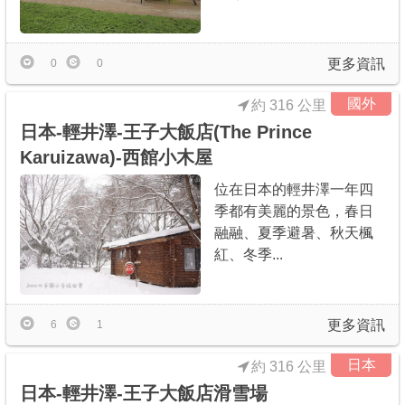
更多資訊
0
0
國外
約 316 公里
日本-輕井澤-王子大飯店(The Prince
Karuizawa)-西館小木屋
位在日本的輕井澤一年四
季都有美麗的景色，春日
融融、夏季避暑、秋天楓
紅、冬季...
更多資訊
6
1
日本
約 316 公里
日本-輕井澤-王子大飯店滑雪場