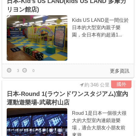
日本-Kid's US LAND(kids US LAND 多摩カ
リヨン館店)
Kids US LAND是一間位於
日本的大型室內親子樂
園，全日本有約超過1...
更多資訊
3
0
國外
約 346 公里
日本-Round 1(ラウンドワンスタジアム)室內
運動遊樂場-武蔵村山店
Roud 1是日本一個很大很
大的大型室內連鎖遊樂
場，適合大朋友小朋友前
來遊...