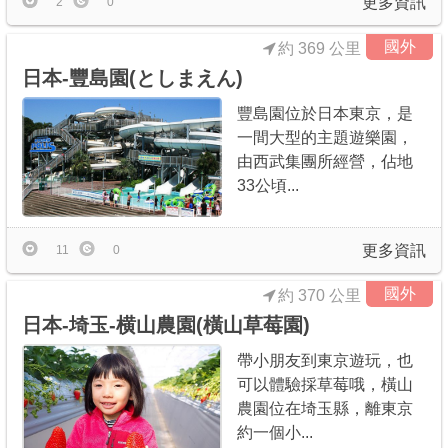
更多資訊
2
0
國外
約 369 公里
日本-豐島園(としまえん)
豐島園位於日本東京，是
一間大型的主題遊樂園，
由西武集團所經營，佔地
33公頃...
更多資訊
11
0
國外
約 370 公里
日本-埼玉-横山農園(橫山草莓園)
帶小朋友到東京遊玩，也
可以體驗採草莓哦，橫山
農園位在埼玉縣，離東京
約一個小...