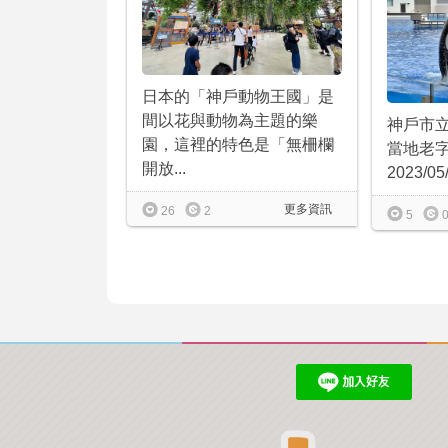
日本的「神戶動物王國」是
間以花與動物為主題的樂
神戶市
園，這裡的特色是「無柵欄
當地老
開放...
2023/0
更多資訊
26
2
5