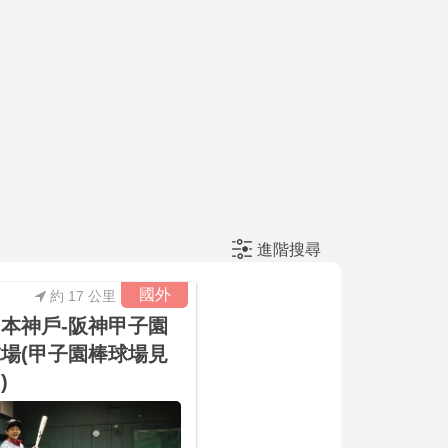
進階搜尋
國外
約 17 公里
本神戶-阪神甲子園
場(甲子園棒球場見
)