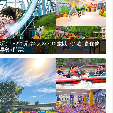
元)！5222元享2大2小(12歲以下)1泊1食住菁
早餐+門票)！