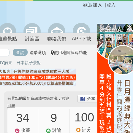
歡迎加入
|
登入
推薦景點
討論區
聯絡我們
APP下載
進階選項
使用地圖搜尋功能
IY摘果
日本親子景點
有景點的最新資訊或標籤建議，歡迎
回報
100
34
9
評分
收藏
討論