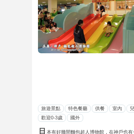
旅遊景點
特色餐廳
供餐
室內
歡迎0-3歲
國外
日
本有好幾間麵包超人博物館，在神戶也有