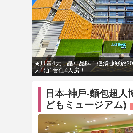
★只賣4天！晶華品牌！礁溪捷絲旅309
人1泊1食住4人房！
日本-神戶-麵包超人
どもミュージアム)