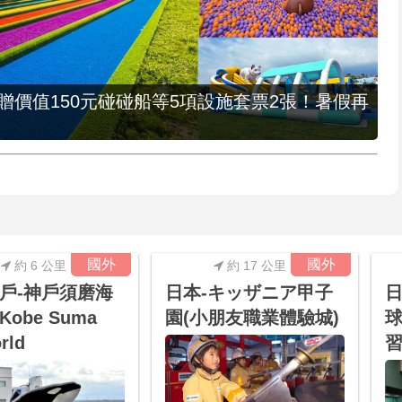
，贈價值150元碰碰船等5項設施套票2張！暑假再
國外
國外
約 6 公里
約 17 公里
戶-神戶須磨海
日本-キッザニア甲子
日
obe Suma
園(小朋友職業體驗城)
球
rld
習