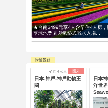
★台南3499元享4人含早住4人房
享球池樂園與氣墊式戲水入場...
附近景點
國外
約 4 公里
日本-神戶-神戶動物王
日本神
國
洋世界K
Seawo