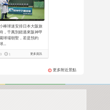
小棒球迷安排日本大阪旅
時，千萬別錯過來阪神甲
園球場朝聖，若是預約
...
更多資訊
3
1
更多附近景點