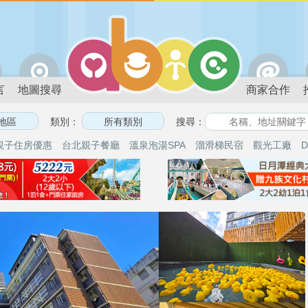
言
地圖搜尋
商家合作
類別：
搜尋：
親子住房優惠
台北親子餐廳
溫泉泡湯SPA
溜滑梯民宿
觀光工廠
D