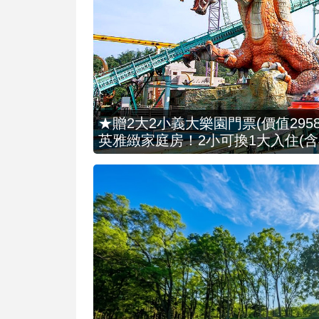
★贈2大2小義大樂園門票(價值2958
英雅緻家庭房！2小可換1大入住(含