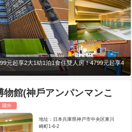
9元起享2大1幼1泊1食住雙人房！4799元起享4
博物館(神戶アンパンマンこ
國外
地址：日本兵庫県神戸市中央区東川
崎町1-6-2