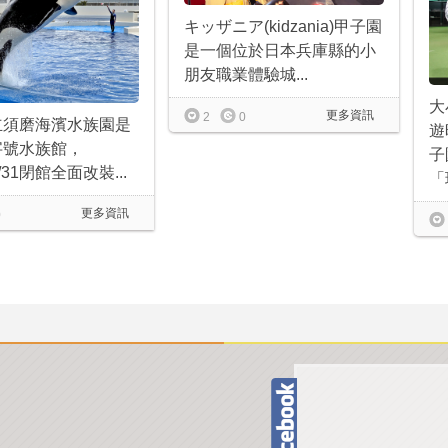
キッザニア(kidzania)甲子園
是一個位於日本兵庫縣的小
朋友職業體驗城...
大
更多資訊
2
0
立須磨海濱水族園是
遊
字號水族館，
子
5/31閉館全面改裝...
「球
更多資訊
0