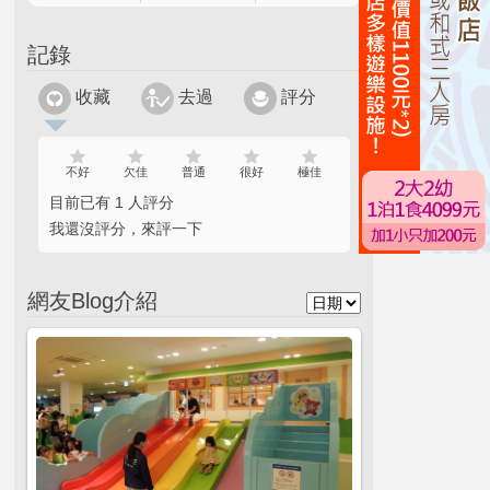
記錄
收藏
去過
評分
不好
欠佳
普通
很好
極佳
目前已有 1 人評分
我還沒評分，來評一下
網友Blog介紹