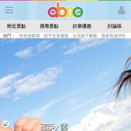
歡迎加入
附近景點
搜尋景點
好康優惠
討論區
APP登入
熱門：
特色遊戲場
親子住房優惠
台北親子餐廳
溫泉泡湯SPA
溜滑梯民宿
觀光工廠
DIY摘果
日本親子景點
首 頁
搜尋景點
好康優惠
最新消息
最新留言
蘇秋霞