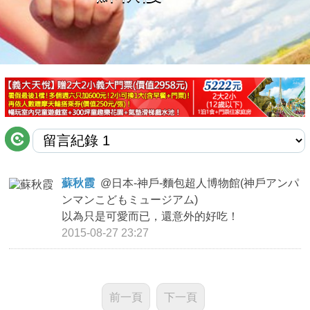
商家合作
推薦景點
討論區
聯絡我們
蘇秋霞
@
日本-神戶-麵包超人博物館(神戶アンパ
ンマンこどもミュージアム)
APP下載
以為只是可愛而已，還意外的好吃！
2015-08-27 23:27
前一頁
下一頁