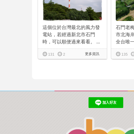
這個位於台灣最北的風力發
石門老梅
電站，若經過新北市石門
市北海
時，可以順便過來看看。 ...
全台唯一
更多資訊
131
2
135