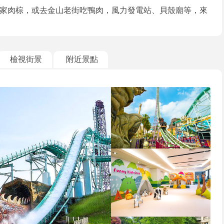
家肉棕，或去金山老街吃鴨肉，風力發電站、貝殼廟等，來
檢視街景
附近景點