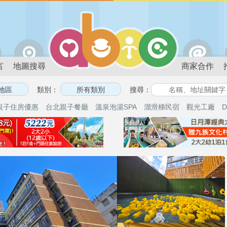
言
地圖搜尋
商家合作
類別：
搜尋：
親子住房優惠
台北親子餐廳
溫泉泡湯SPA
溜滑梯民宿
觀光工廠
D