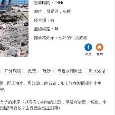
營業時間：24Hr
價位：風景區，免費
停車場：有
無線網路：無
部落格介紹：
小妞的生活旅程
專頁
官網
戶外環境
免費
玩沙
靠近水湖海邊
海水浴場
觀，配上海水、與淺灘上的石礫，加上許多潮間帶的小生
態。
石子的海岸可以看看小動物的生態，像是寄居蟹、螃蟹、小
(但記得要放回去保護自然生態哦)