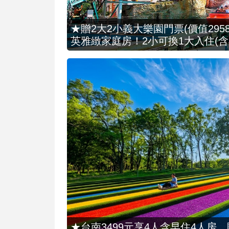
★贈2大2小義大樂園門票(價值2958
英雅緻家庭房！2小可換1大入住(含
★台南3499元享4人含早住4人房