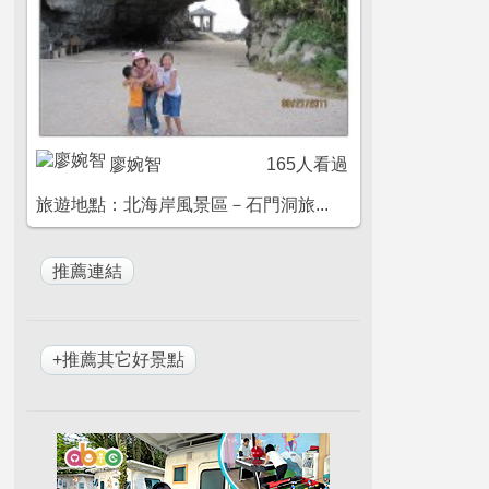
廖婉智
165人看過
旅遊地點：北海岸風景區－石門洞旅...
+推薦其它好景點