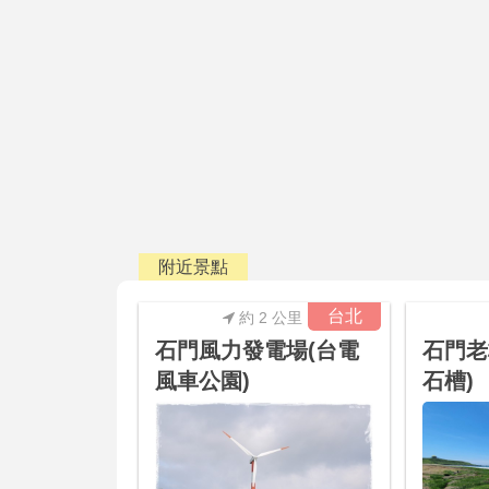
附近景點
台北
約 2 公里
石門風力發電場(台電
石門老
風車公園)
石槽)