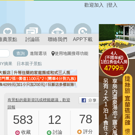
歡迎加入
|
登入
推薦景點
討論區
聯絡我們
APP下載
進階選項
使用地圖搜尋功能
IY摘果
日本親子景點
有景點的最新資訊或標籤建議，歡迎
回報
78
583
12
評分
收藏
討論