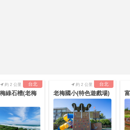
台北
台北
約 2 公里
約 2 公里
梅綠石槽(老梅
老梅國小(特色遊戲場)
富