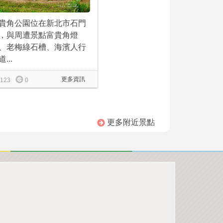
貴角公園位在新北市石門
，與周遭景點富貴角燈
、老梅綠石槽、海濱人行
...
更多資訊
123
0
更多附近景點