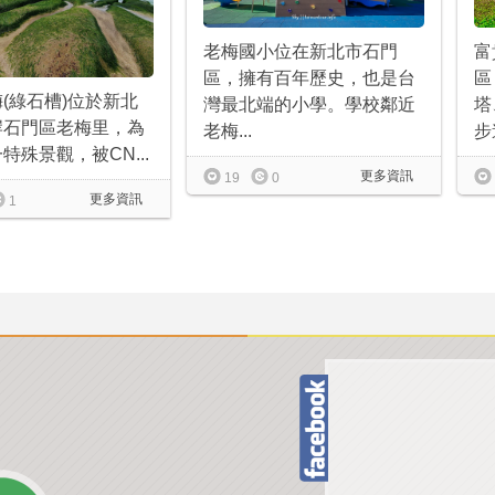
富
老梅國小位在新北市石門
區
區，擁有百年歷史，也是台
(綠石槽)位於新北
塔
灣最北端的小學。學校鄰近
岸石門區老梅里，為
步道
老梅...
特殊景觀，被CN...
更多資訊
19
0
更多資訊
1