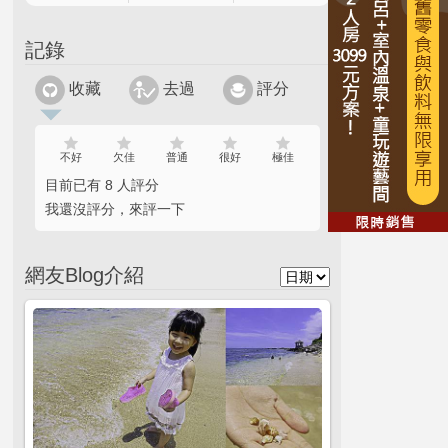
記錄
收藏
去過
評分
不好
欠佳
普通
很好
極佳
目前已有 8 人評分
我還沒評分，來評一下
網友Blog介紹