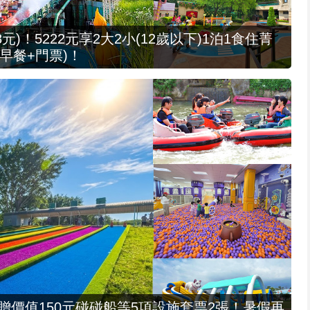
元)！5222元享2大2小(12歲以下)1泊1食住菁
早餐+門票)！
，贈價值150元碰碰船等5項設施套票2張！暑假再