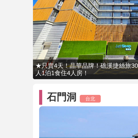
★只賣4天！晶華品牌！礁溪捷絲旅309
人1泊1食住4人房！
石門洞
台北