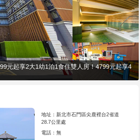
9元起享2大1幼1泊1食住雙人房！4799元起享4
地址：新北市石門區尖鹿裡台2省道
28.7公里處
電話：無