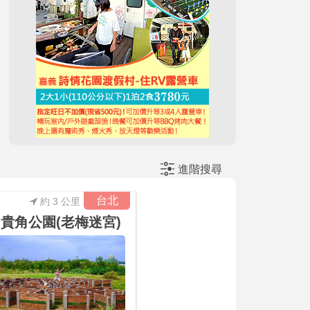
進階搜尋
台北
約 3 公里
貴角公園(老梅迷宮)