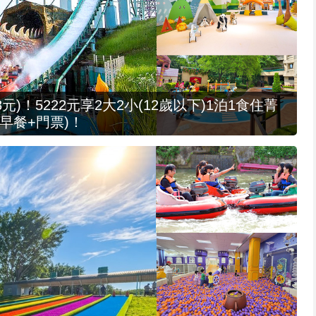
元)！5222元享2大2小(12歲以下)1泊1食住菁
早餐+門票)！