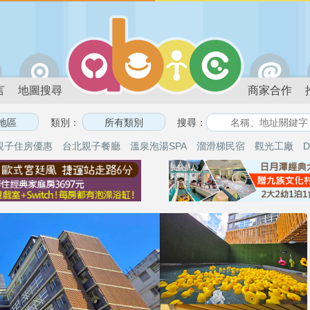
言
地圖搜尋
商家合作
類別：
搜尋：
親子住房優惠
台北親子餐廳
溫泉泡湯SPA
溜滑梯民宿
觀光工廠
D