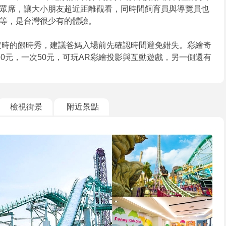
眾席，讓大小朋友超近距離觀看，同時間飼育員與導覽員也
等，是台灣很少有的體驗。
定時的餵時秀，建議爸媽入場前先確認時間避免錯失。彩繪奇
0元，一次50元，可玩AR彩繪投影與互動遊戲，另一側還有
檢視街景
附近景點