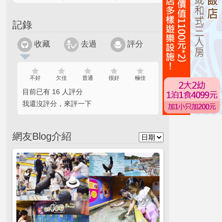
記錄
收藏
去過
評分
不好
欠佳
普通
很好
極佳
目前已有 16 人評分
我還沒評分，來評一下
網友Blog介紹