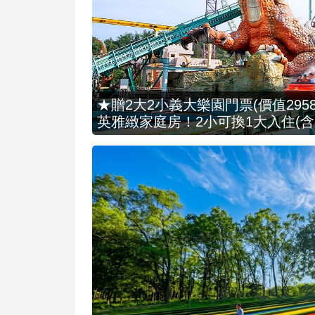
★贈2大2小義大樂園門票(價值2958
英雅緻家庭房！2小可換1大入住(含