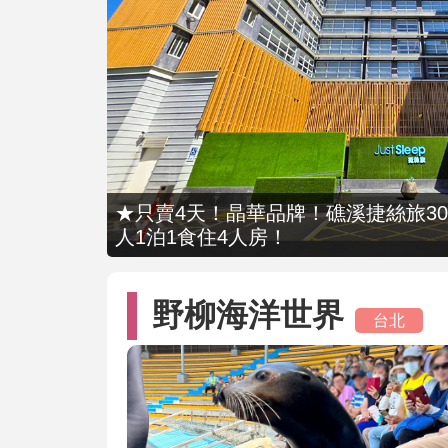
★只賣4天！晶華品牌！礁溪捷絲旅309
人1泊1食住4人房！
野柳海洋世界
台北