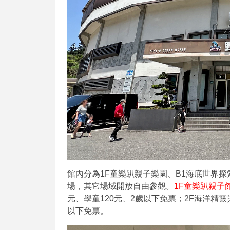
館內分為1F童樂趴親子樂園、B1海底世界
場，其它場域開放自由參觀。
1F童樂趴親子
元、學童120元、2歲以下免票；2F海洋精靈
以下免票。