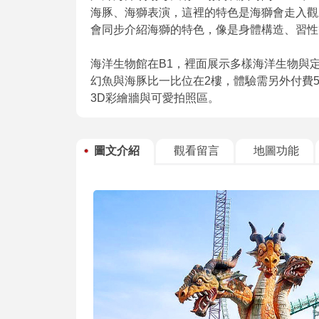
海豚、海獅表演，這裡的特色是海獅會走入觀
會同步介紹海獅的特色，像是身體構造、習性
海洋生物館在B1，裡面展示多樣海洋生物與
幻魚與海豚比一比位在2樓，體驗需另外付費5
3D彩繪牆與可愛拍照區。
圖文介紹
觀看留言
地圖功能