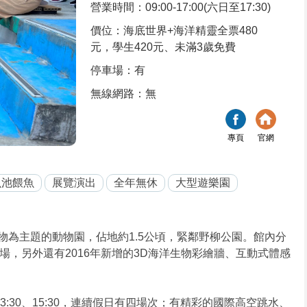
營業時間：09:00-17:00(六日至17:30)
價位：海底世界+海洋精靈全票480
元，學生420元、未滿3歲免費
停車場：有
無線網路：無
專頁
官網
魚池餵魚
展覽演出
全年無休
大型遊樂園
物為主題的動物園，佔地約1.5公頃，緊鄰野柳公園。館內分
，另外還有2016年新增的3D海洋生物彩繪牆、互動式體感
3:30、15:30，連續假日有四場次；有精彩的國際高空跳水、