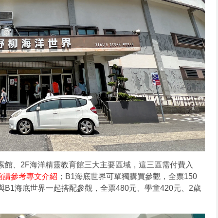
探索館、2F海洋精靈教育館三大主要區域，這三區需付費入
館請參考專文介紹
；B1海底世界可單獨購買參觀，全票150
與B1海底世界一起搭配參觀，全票480元、學童420元、2歲