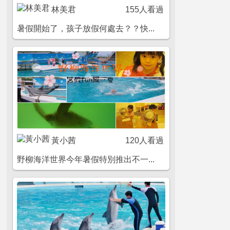
林美君
155人看過
暑假開始了，孩子放假何處去？？快...
黃小茜
120人看過
野柳海洋世界今年暑假特別推出不一...