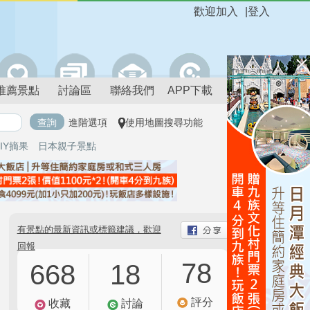
歡迎加入
|
登入
推薦景點
討論區
聯絡我們
APP下載
進階選項
使用地圖搜尋功能
IY摘果
日本親子景點
有景點的最新資訊或標籤建議，歡迎
回報
78
668
18
評分
收藏
討論