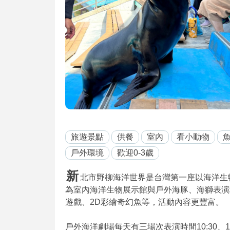
旅遊景點
供餐
室內
看小動物
戶外環境
歡迎0-3歲
新
北市野柳海洋世界是台灣第一座以海洋生
為室內海洋生物展示館與戶外海豚、海獅表演場
遊戲、2D彩繪奇幻魚等，活動內容更豐富。
戶外海洋劇場每天有三場次表演時間10:30、1