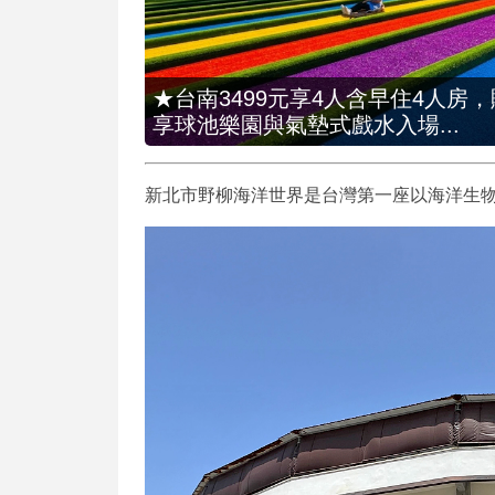
★台南3499元享4人含早住4人房
享球池樂園與氣墊式戲水入場...
新北市野柳海洋世界是台灣第一座以海洋生物