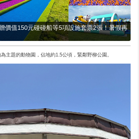
，贈價值150元碰碰船等5項設施套票2張！暑假再
為主題的動物園，佔地約1.5公頃，緊鄰野柳公園。