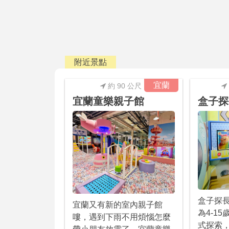
附近景點
宜蘭
約 90 公尺
宜蘭童樂親子館
盒子探
盒子探
宜蘭又有新的室內親子館
為4-1
嘍，遇到下雨不用煩惱怎麼
式探索，