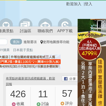
歡迎加入
|
登入
推薦景點
討論區
聯絡我們
APP下載
進階選項
使用地圖搜尋功能
IY摘果
日本親子景點
有景點的最新資訊或標籤建議，歡迎
回報
57
426
11
評分
收藏
討論