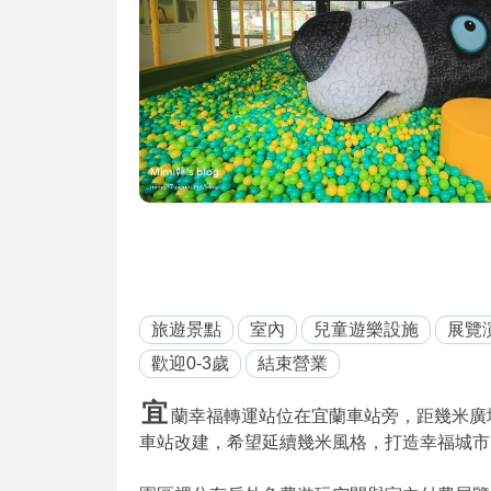
旅遊景點
室內
兒童遊樂設施
展覽
歡迎0-3歲
結束營業
宜
蘭幸福轉運站位在宜蘭車站旁，距幾米廣場約
車站改建，希望延續幾米風格，打造幸福城市