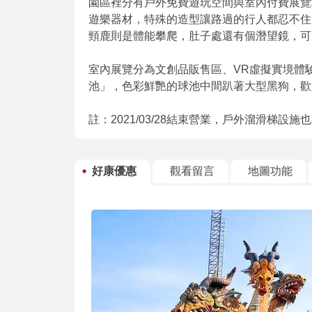
園區裡分有戶外免費遊玩空間與室內付費展覽
遊樂器材，特殊的造型讓路過的行人都忍不住
頸鹿則是體能攀爬，肚子處還有個潛望鏡，可
室內展覽分為文創品販售區、VR虛擬實境體驗
池」，色彩鮮艷的球池中間趴著大型黑狗，歡
註：2021/03/28結束營業，戶外溜滑梯設施
好康優惠
觀看留言
地圖功能