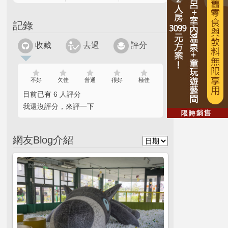
記錄
收藏
去過
評分
不好
欠佳
普通
很好
極佳
目前已有 6 人評分
我還沒評分，來評一下
網友Blog介紹