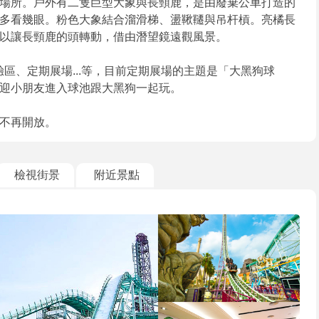
場所。戶外有二隻巨型大象與長頸鹿，是由廢棄公車打造的
多看幾眼。粉色大象結合溜滑梯、盪鞦韆與吊杆槓。亮橘長
以讓長頸鹿的頭轉動，借由潛望鏡遠觀風景。
區、定期展場...等，目前定期展場的主題是「大黑狗球
迎小朋友進入球池跟大黑狗一起玩。
也不再開放。
檢視街景
附近景點