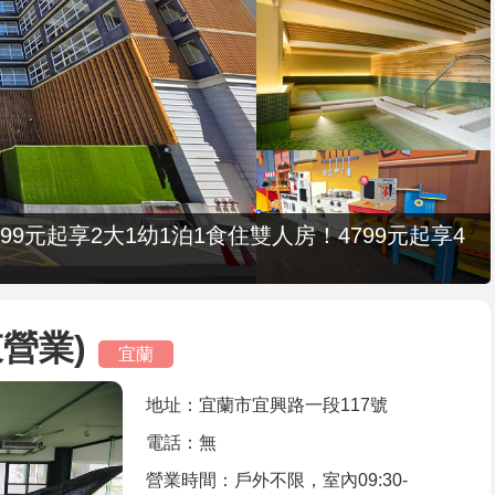
9元起享2大1幼1泊1食住雙人房！4799元起享4
營業)
宜蘭
地址：宜蘭市宜興路一段117號
電話：無
營業時間：戶外不限，室內09:30-