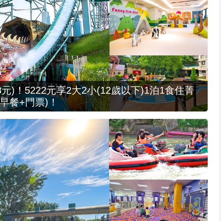
元)！5222元享2大2小(12歲以下)1泊1食住菁
早餐+門票)！