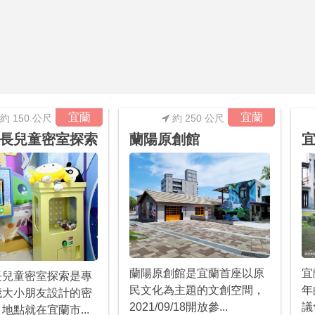
宜蘭
宜蘭
約 150 公尺
約 250 公尺
長兒童密室探索
蘭陽原創館
蘭陽原創館是宜蘭首座以原
宜
長兒童密室探索是專
民文化為主題的文創空間，
年
5歲大小朋友設計的密
2021/09/18開放參...
議
地點就在宜蘭市...