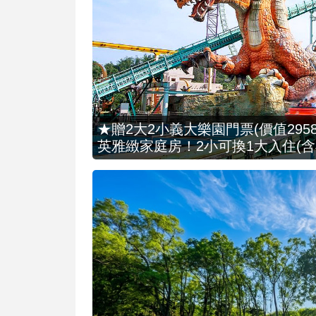
★贈2大2小義大樂園門票(價值2958
英雅緻家庭房！2小可換1大入住(含