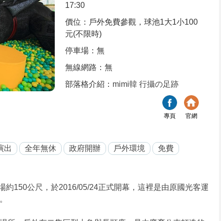
17:30
價位：戶外免費參觀，球池1大1小100
元(不限時)
停車場：無
無線網路：無
部落格介紹：
mimi韓 行攝の足跡
專頁
官網
演出
全年無休
政府開辦
戶外環境
免費
150公尺，於2016/05/24正式開幕，這裡是由原國光客運
。