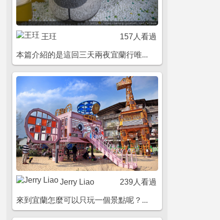
王玨
157人看過
本篇介紹的是這回三天兩夜宜蘭行唯...
Jerry Liao
239人看過
來到宜蘭怎麼可以只玩一個景點呢？...