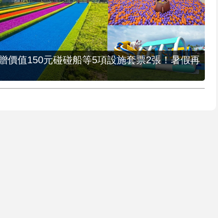
，贈價值150元碰碰船等5項設施套票2張！暑假再