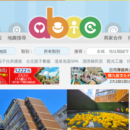
言
地圖搜尋
商家合作
類別：
搜尋：
親子住房優惠
台北親子餐廳
溫泉泡湯SPA
溜滑梯民宿
觀光工廠
D