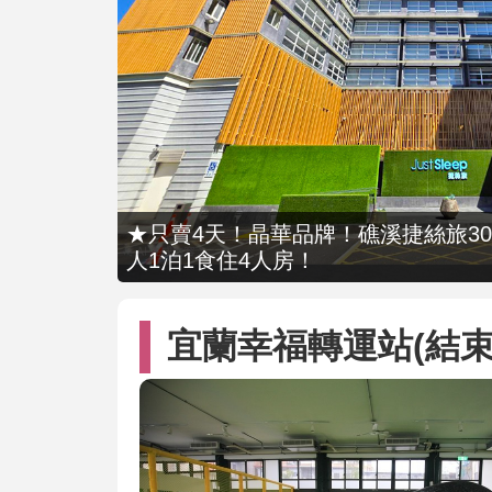
★只賣4天！晶華品牌！礁溪捷絲旅309
人1泊1食住4人房！
宜蘭幸福轉運站(結束