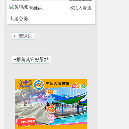
黃純純
611人看過
出遊心得
+推薦其它好景點