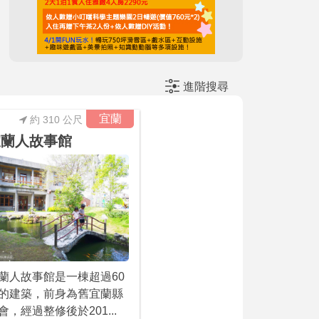
進階搜尋
宜蘭
約 310 公尺
宜蘭人故事館
蘭人故事館是一棟超過60
的建築，前身為舊宜蘭縣
會，經過整修後於201...