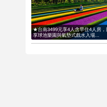
★台南3499元享4人含早住4人房
享球池樂園與氣墊式戲水入場...