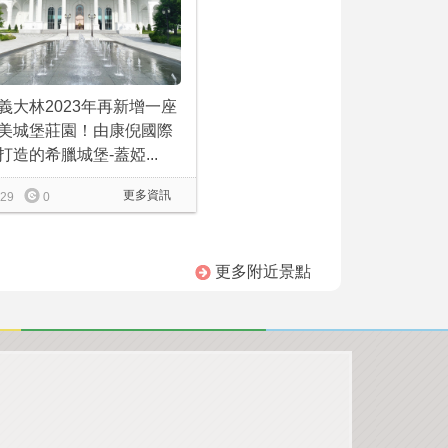
義大林2023年再新增一座
美城堡莊園！由康倪國際
打造的希臘城堡-蓋婭...
更多資訊
29
0
更多附近景點