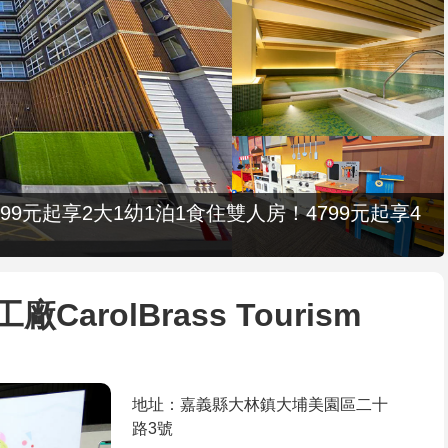
9元起享2大1幼1泊1食住雙人房！4799元起享4
rolBrass Tourism
地址：嘉義縣大林鎮大埔美園區二十
路3號