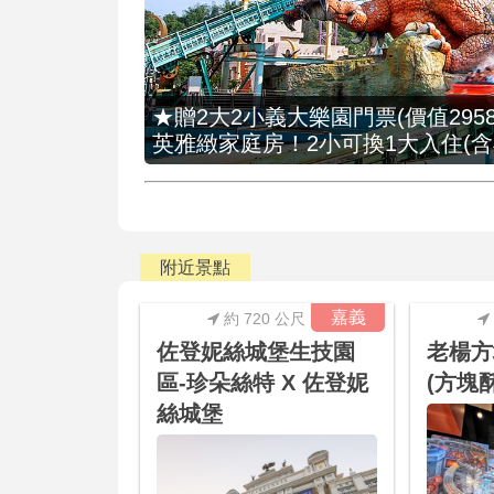
★贈2大2小義大樂園門票(價值2958
英雅緻家庭房！2小可換1大入住(含
附近景點
嘉義
約 720 公尺
佐登妮絲城堡生技園
老楊方
區-珍朵絲特 X 佐登妮
(方塊
絲城堡