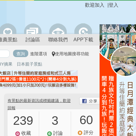
歡迎加入
|
登入
推薦景點
討論區
聯絡我們
APP下載
進階選項
使用地圖搜尋功能
IY摘果
日本親子景點
有景點的最新資訊或標籤建議，歡迎
回報
60
239
3
評分
收藏
討論