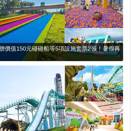
，贈價值150元碰碰船等5項設施套票2張！暑假再