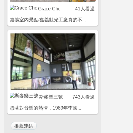
Grace Chc
41人看過
嘉義室內景點/嘉義觀光工廠真的不...
斯麥樂三號
743人看過
憑著對音樂的熱情，1989年李國...