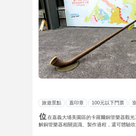
旅遊景點
蓋印章
100元以下門票
位
在嘉義大埔美園區的卡羅爾銅管樂器觀光工廠
解銅管樂器相關資識、製作過程，還可體驗吹奏