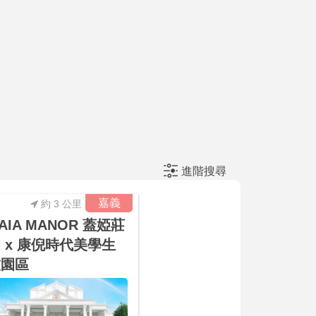
進階搜尋
嘉義
約 3 公里
AIA MANOR 蓋婭莊
 x 康倪時代美學生
技園區