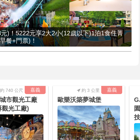
元)！5222元享2大2小(12歲以下)1泊1食住菁
早餐+門票)！
嘉義
嘉義
約 740 公尺
約 3 公里
城市觀光工廠
歐樂沃築夢城堡
G
酥觀光工廠)
園