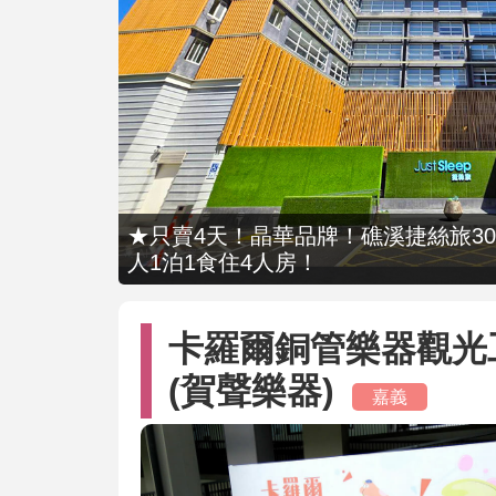
★只賣4天！晶華品牌！礁溪捷絲旅309
人1泊1食住4人房！
卡羅爾銅管樂器觀光工廠Ca
(賀聲樂器)
嘉義