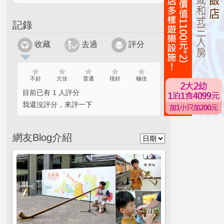
記錄
收藏
去過
評分
不好
欠佳
普通
很好
極佳
目前已有 1 人評分
我還沒評分，來評一下
網友Blog介紹