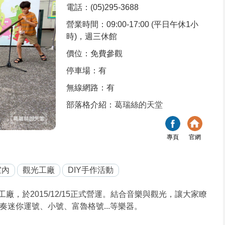
電話：(05)295-3688
營業時間：09:00-17:00 (平日午休1小
時)，週三休館
價位：免費參觀
停車場：有
無線網路：有
部落格介紹：
葛瑞絲的天堂
專頁
官網
室內
觀光工廠
DIY手作活動
，於2015/12/15正式營運。結合音樂與觀光，讓大家瞭
迷你運號、小號、富魯格號...等樂器。