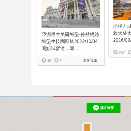
老楊方
義大林
亞洲最大美研城堡-佐登妮絲
2016/0
城堡生技園區於2022/10/04
開始試營運，園...
787
更多資訊
48
1