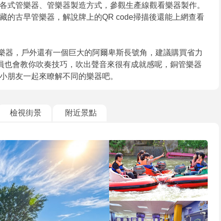
各式管樂器、管樂器製造方式，參觀生產線觀看樂器製作。
的古早管樂器，解說牌上的QR code掃描後還能上網查看
等樂器，戶外還有一個巨大的阿爾卑斯長號角，建議購買省力
人員也會教你吹奏技巧，吹出聲音來很有成就感呢，銅管樂器
小朋友一起來瞭解不同的樂器吧。
檢視街景
附近景點