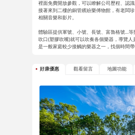
裡面免費開放參觀，可以瞭解公司歷程、認識
接著來到二樓的銅管繽紛樂傅物館，有老闆珍藏
相關音樂和影片。
體驗區提供軍號、小號、長號、富魯格號...
吹口(塑膠吹嘴)就可以吹奏各個樂器，導覽
是一般家庭較少接觸的樂器之一，找個時間帶
好康優惠
觀看留言
地圖功能