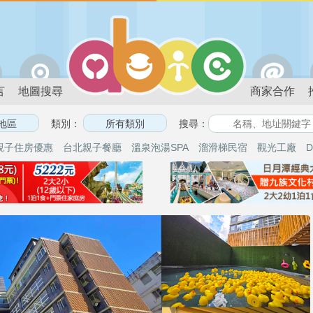
言
地圖搜尋
商家合作
類別：
搜尋：
親子住房優惠
台北親子餐廳
溫泉泡湯SPA
溜滑梯民宿
觀光工廠
D