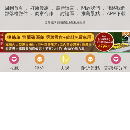
回到首頁
．
好康優惠
．
最新留言
．
關於我們
．
聯絡我們
部落格微件
．
商家合作
．
討論區
．
推薦景點
．
APP下載
羿磊資訊 服務條款&隱私權政策
收藏
評分
去過
附近景點
部落客分享