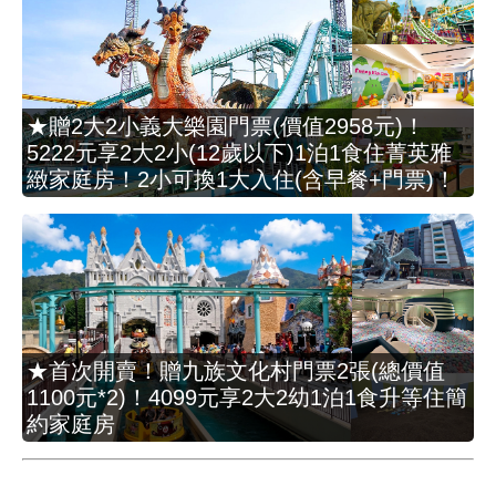
★贈2大2小義大樂園門票(價值2958元)！
5222元享2大2小(12歲以下)1泊1食住菁英雅
緻家庭房！2小可換1大入住(含早餐+門票)！
★首次開賣！贈九族文化村門票2張(總價值
1100元*2)！4099元享2大2幼1泊1食升等住簡
約家庭房