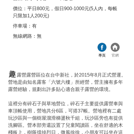
價位：平日800元，假日900-1000元(5人內，每帳
只限加1人200元)
停車場：有
無線網路：無
專頁
官網
趣
露營露營區位在台中新社，於2015年8月正式營運。
營地是由知名露客「六號六樓」所經營，營主擁有多年
露營經驗，規劃出許多貼心適合親子露營的環境。
這裡分有碎石子與草地營位，碎石子主要提供露營車與
車頂帳使用，營地共分6區，可搭37帳。營地裡有二處
玩沙區與一個樹屋溜滑梯盪秋千組，玩沙區旁也有提供
洗腳區。營本部旁還設置了兒童閱讀區，坐在舒適的木
棧板上，樹蔭擋掉烈日，微風徐徐，小朋友可以坐在這