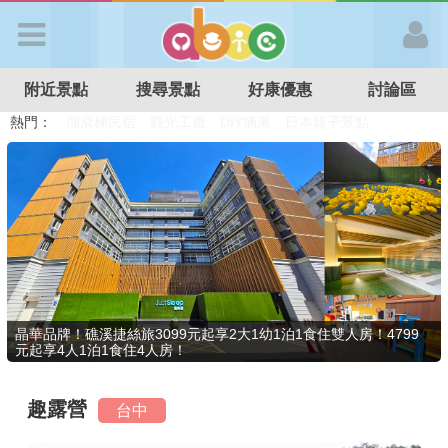
歡迎加入
附近景點
搜尋景點
好康優惠
討論區
APP登入
熱門：
溜滑梯民宿
觀光工廠
DIY摘果
日本親子景點
特色遊戲場
親子住房優惠
台北親子餐廳
溫泉泡湯SPA
首 頁
搜尋景點
好康優惠
晶華品牌！礁溪捷絲旅3099元起享2大1幼1泊1食住雙人房！4799
元起享4人1泊1食住4人房！
最新消息
趣露營
台中
最新留言