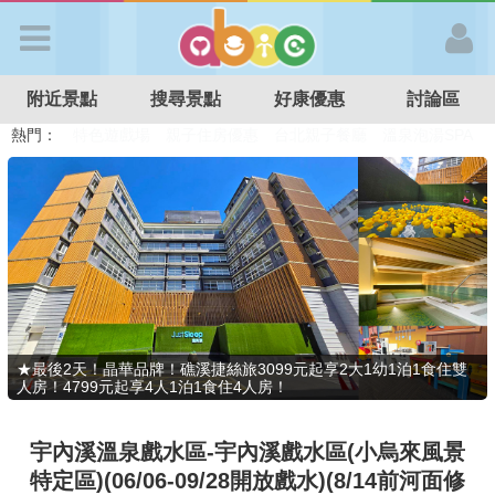
歡迎加入
附近景點
搜尋景點
好康優惠
討論區
APP登入
熱門：
溜滑梯民宿
觀光工廠
DIY摘果
日本親子景點
特色遊戲場
親子住房優惠
台北親子餐廳
溫泉泡湯SPA
首 頁
搜尋景點
好康優惠
★最後2天！晶華品牌！礁溪捷絲旅3099元起享2大1幼1泊1食住雙
人房！4799元起享4人1泊1食住4人房！
最新消息
宇內溪溫泉戲水區-宇內溪戲水區(小烏來風景
最新留言
特定區)(06/06-09/28開放戲水)(8/14前河面修