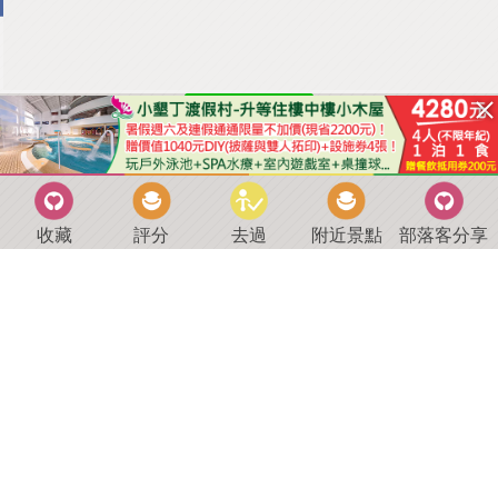
收藏
評分
去過
附近景點
部落客分享
回到首頁
．
好康優惠
．
最新留言
．
關於我們
．
聯絡我們
部落格微件
．
商家合作
．
討論區
．
推薦景點
．
APP下載
羿磊資訊 服務條款&隱私權政策