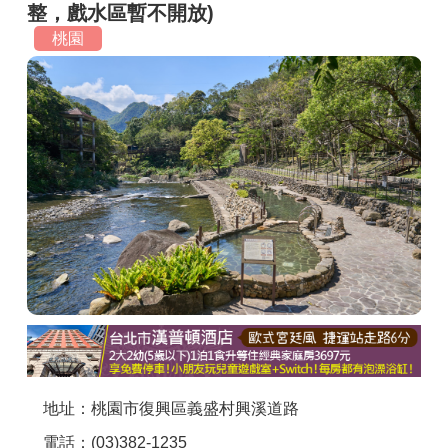
整，戲水區暫不開放)
商家合作
桃園
推薦景點
討論區
聯絡我們
APP下載
地址：桃園市復興區義盛村興溪道路
電話：(03)382-1235