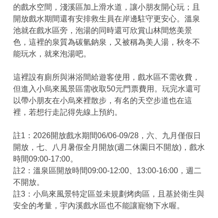
的戲水空間，淺溪區加上滑水道，讓小朋友開心玩；且
開放戲水期間還有安排救生員在岸邊駐守更安心。溫泉
池就在戲水區旁，泡湯的同時還可欣賞山林間悠美景
色，這裡的泉質為碳氫鈉泉，又被稱為美人湯，秋冬不
能玩水，就來泡湯吧。
這裡設有廁所與淋浴間給遊客使用，戲水區不需收費，
但進入小烏來風景區需收取50元門票費用。玩完水還可
以帶小朋友在小烏來裡散步，有名的天空步道也在這
裡，若想行走記得先線上預約。
註1：2026開放戲水期間06/06-09/28，六、九月僅假日
開放，七、八月暑假全月開放(週二休園日不開放)，戲水
時間09:00-17:00。
註2：溫泉區開放時間09:00-12:00、13:00-16:00，週二
不開放。
註3：小烏來風景特定區並未規劃烤肉區，且基於衛生與
安全的考量，宇內溪戲水區也不能讓寵物下水喔。