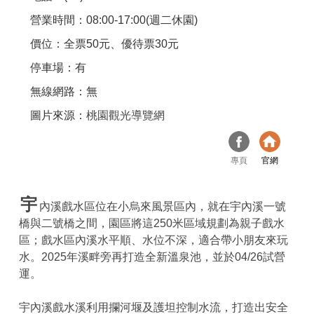
營業時間：08:00-17:00(週二休園)
價位：全票50元、優待票30元
停車場：有
無線網路：無
圖片來源：
桃園觀光導覽網
專頁
官網
宇
內溪戲水區位在小烏來風景區內，就在宇內溪一號
橋與二號橋之間，園區將這250米區域規劃為親子戲水
區；戲水區內溪水平順、水位不深，適合帶小朋友來玩
水。2025年溪畔旁再打造全新溫泉池，並於04/26試營
運。
宇內溪戲水溪利用攔河堰及護坦控制水流，打造出安全