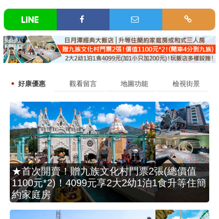
好康優惠
觀看留言
地圖功能
檢視街景
★首次開賣！贈九族文化村門票2張(總價值
1100元*2)！4099元享2大2幼1泊1食升等住簡
約家庭房