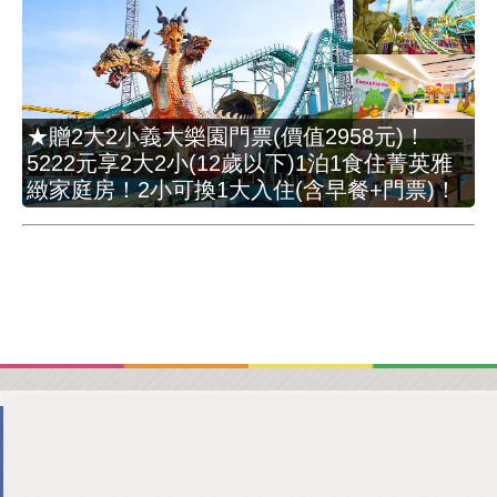
★贈2大2小義大樂園門票(價值2958元)！
5222元享2大2小(12歲以下)1泊1食住菁英雅
緻家庭房！2小可換1大入住(含早餐+門票)！