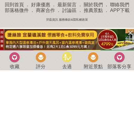
回到首頁
．
好康優惠
．
最新留言
．
關於我們
．
聯絡我們
部落格微件
．
商家合作
．
討論區
．
推薦景點
．
APP下載
羿磊資訊 服務條款&隱私權政策
收藏
評分
去過
附近景點
部落客分享