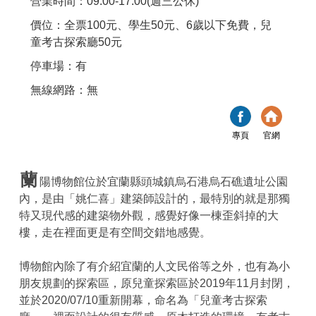
營業時間：09:00-17:00(週三公休)
價位：全票100元、學生50元、6歲以下免費，兒
童考古探索廳50元
停車場：有
無線網路：無
專頁
官網
蘭
陽博物館位於宜蘭縣頭城鎮烏石港烏石礁遺址公園
內，是由「姚仁喜」建築師設計的，最特別的就是那獨
特又現代感的建築物外觀，感覺好像一棟歪斜掉的大
樓，走在裡面更是有空間交錯地感覺。
博物館內除了有介紹宜蘭的人文民俗等之外，也有為小
朋友規劃的探索區，原兒童探索區於2019年11月封閉，
並於2020/07/10重新開幕，命名為「兒童考古探索