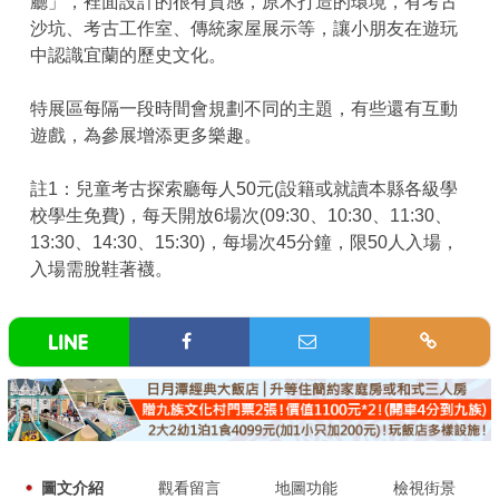
廳」，裡面設計的很有質感，原木打造的環境，有考古
沙坑、考古工作室、傳統家屋展示等，讓小朋友在遊玩
中認識宜蘭的歷史文化。
特展區每隔一段時間會規劃不同的主題，有些還有互動
遊戲，為參展增添更多樂趣。
註1：兒童考古探索廳每人50元(設籍或就讀本縣各級學
校學生免費)，每天開放6場次(09:30、10:30、11:30、
13:30、14:30、15:30)，每場次45分鐘，限50人入場，
入場需脫鞋著襪。
圖文介紹
觀看留言
地圖功能
檢視街景