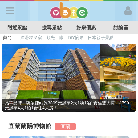
歡迎加入
附近景點
搜尋景點
好康優惠
討論區
APP登入
熱門：
溜滑梯民宿
觀光工廠
DIY摘果
日本親子景點
特色遊戲場
親子住房優惠
台北親子餐廳
溫泉泡湯SPA
首 頁
搜尋景點
好康優惠
晶華品牌！礁溪捷絲旅3099元起享2大1幼1泊1食住雙人房！4799
元起享4人1泊1食住4人房！
最新消息
宜蘭蘭陽博物館
宜蘭
最新留言