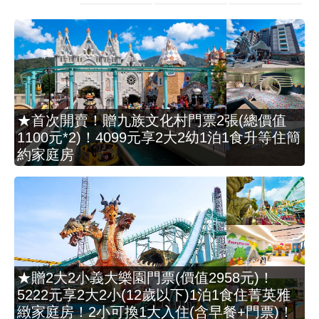
★首次開賣！贈九族文化村門票2張(總價值
1100元*2)！4099元享2大2幼1泊1食升等住簡
約家庭房
★贈2大2小義大樂園門票(價值2958元)！
5222元享2大2小(12歲以下)1泊1食住菁英雅
緻家庭房！2小可換1大入住(含早餐+門票)！