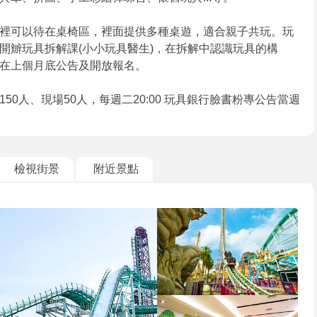
裡可以待在桌椅區，裡面提供多種桌遊，適合親子共玩。玩
開辧玩具拆解課(小小玩具醫生)，在拆解中認識玩具的構
在上個月底公告及開放報名。
0人、現場50人，每週二20:00 玩具銀行臉書粉專公告當週
檢視街景
附近景點