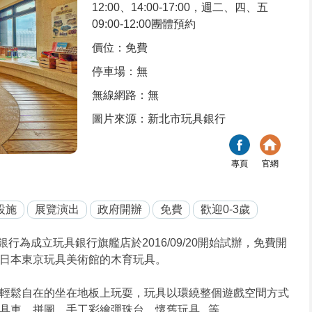
12:00、14:00-17:00，週二、四、五
09:00-12:00團體預約
價位：免費
停車場：無
無線網路：無
圖片來源：新北市玩具銀行
專頁
官網
設施
展覽演出
政府開辦
免費
歡迎0-3歲
為成立玩具銀行旗艦店於2016/09/20開始試辦，免費開
日本東京玩具美術館的木育玩具。
輕鬆自在的坐在地板上玩耍，玩具以環繞整個遊戲空間方式
車、拼圖、手工彩繪彈珠台、懷舊玩具...等。