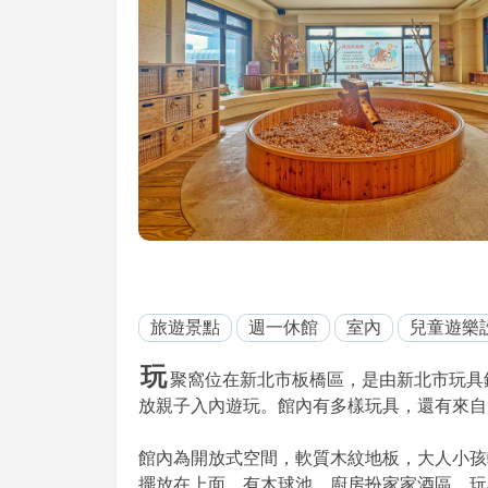
旅遊景點
週一休館
室內
兒童遊樂
玩
聚窩位在新北市板橋區，是由新北市玩具銀行
放親子入內遊玩。館內有多樣玩具，還有來自
館內為開放式空間，軟質木紋地板，大人小孩
擺放在上面，有木球池、廚房扮家家酒區、玩具