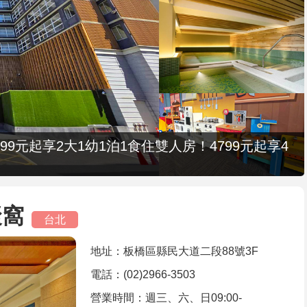
9元起享2大1幼1泊1食住雙人房！4799元起享4
聚窩
台北
地址：板橋區縣民大道二段88號3F
電話：(02)2966-3503
營業時間：週三、六、日09:00-