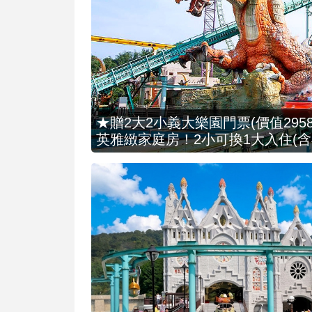
★贈2大2小義大樂園門票(價值2958
英雅緻家庭房！2小可換1大入住(含