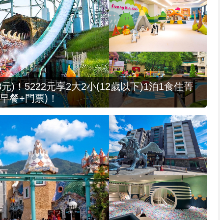
元)！5222元享2大2小(12歲以下)1泊1食住菁
早餐+門票)！