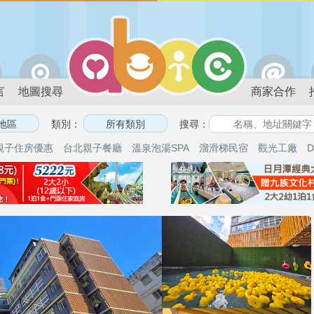
言
地圖搜尋
商家合作
類別：
搜尋：
親子住房優惠
台北親子餐廳
溫泉泡湯SPA
溜滑梯民宿
觀光工廠
D