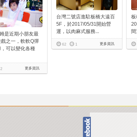
板
台灣二號店進駐板橋大遠百
2
5F，於2017/05/31開始營
間
運，以肉麻式服務...
萊姆是近期小朋友最
遊戲之一，軟軟Q彈
更多資訊
62
1
姆，可以變化各種
更多資訊
2