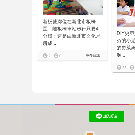
新板藝廊位在新北市板橋
區，離板橋車站步行只要4
DIY史
分鐘；這是由新北市文化局
夯的小
所成...
的史萊
顏...
更多資訊
2
0
25