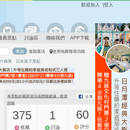
歡迎加入
|
登入
推薦景點
討論區
聯絡我們
APP下載
進階選項
使用地圖搜尋功能
IY摘果
日本親子景點
有景點的最新資訊或標籤建議，歡迎
回報
60
375
1
評分
收藏
討論