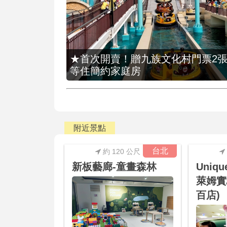
★首次開賣！贈九族文化村門票2張(總價
等住簡約家庭房
附近景點
台北
約 120 公尺
新板藝廊-童畫森林
Uniqu
萊姆實
百店)