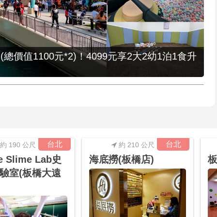
值1100元*2)！4099元享2大2幼1泊1食升
台北
台北
約 190 公尺
約 210 公尺
e Slime Lab史
海底撈(板橋店)
驗室(板橋大遠