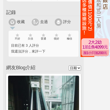
記錄
收藏
去過
評分
不好
欠佳
普通
很好
極佳
目前已有 3 人評分
我還沒評分，來評一下
網友Blog介紹