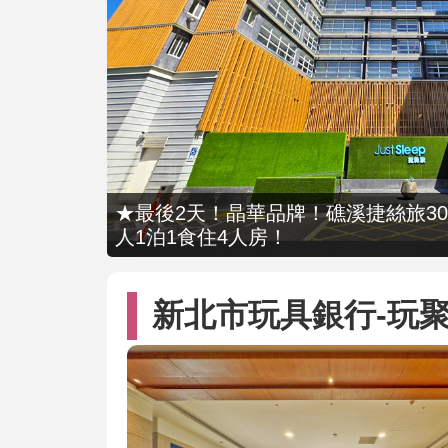
★最後2天！晶華品牌！礁溪捷絲旅309
人1泊1食住4人房！
新北市玩具銀行-玩