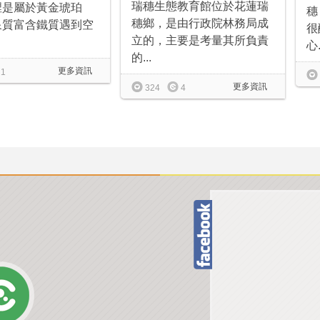
瑞穗生態教育館位於花蓮瑞
裡是屬於黃金琥珀
穗
穗鄉，是由行政院林務局成
泉質富含鐵質遇到空
很
立的，主要是考量其所負責
心.
的...
更多資訊
1
更多資訊
324
4