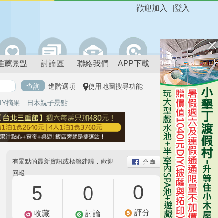
歡迎加入
|
登入
推薦景點
討論區
聯絡我們
APP下載
進階選項
使用地圖搜尋功能
IY摘果
日本親子景點
有景點的最新資訊或標籤建議，歡迎
回報
0
5
0
評分
收藏
討論