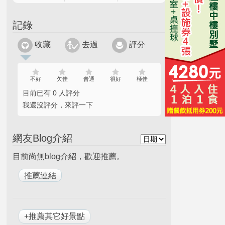
記錄
收藏
去過
評分
不好
欠佳
普通
很好
極佳
目前已有 0 人評分
我還沒評分，來評一下
網友Blog介紹
目前尚無blog介紹，歡迎推薦。
+推薦其它好景點