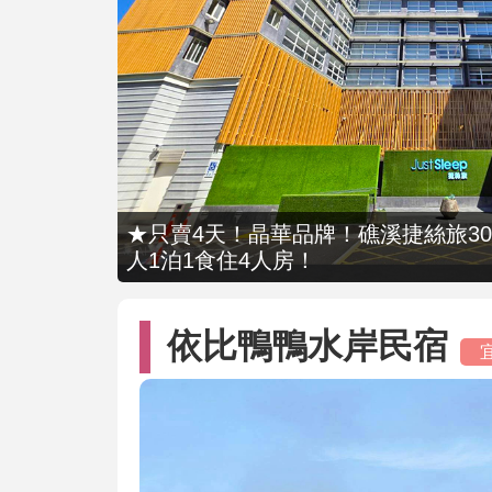
★只賣4天！晶華品牌！礁溪捷絲旅309
人1泊1食住4人房！
依比鴨鴨水岸民宿