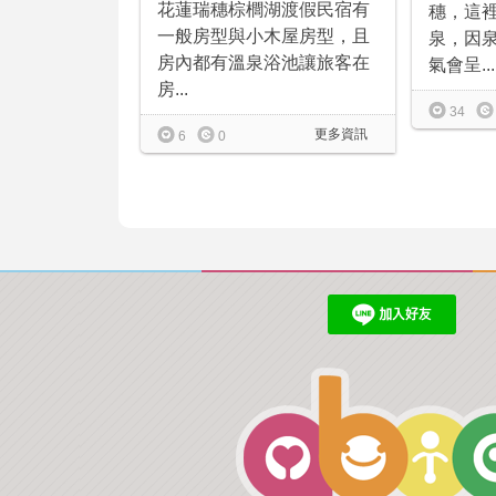
花蓮瑞穗棕櫚湖渡假民宿有
穗，這
一般房型與小木屋房型，且
泉，因
房內都有溫泉浴池讓旅客在
氣會呈...
房...
34
更多資訊
6
0