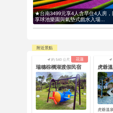
★台南3499元享4人含早住4人房
享球池樂園與氣墊式戲水入場...
附近景點
花蓮
約 540 公尺
瑞穗棕櫚湖渡假民宿
虎爺溫
虎爺溫