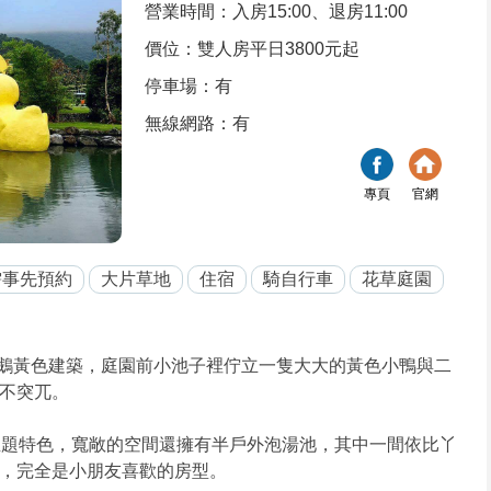
營業時間：入房15:00、退房11:00
價位：雙人房平日3800元起
停車場：有
無線網路：有
專頁
官網
需事先預約
大片草地
住宿
騎自行車
花草庭園
鵝黃色建築，庭園前小池子裡佇立一隻大大的黃色小鴨與二
不突兀。
主題特色，寬敞的空間還擁有半戶外泡湯池，其中一間依比丫
，完全是小朋友喜歡的房型。