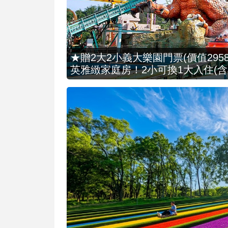
★贈2大2小義大樂園門票(價值2958
英雅緻家庭房！2小可換1大入住(含