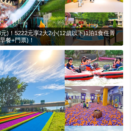
元)！5222元享2大2小(12歲以下)1泊1食住菁
早餐+門票)！