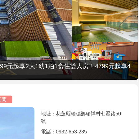
9元起享2大1幼1泊1食住雙人房！4799元起享4
宜蘭
地址：花蓮縣瑞穗鄉瑞祥村七賢路50
號
電話：0932-653-235