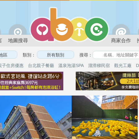
言
地圖搜尋
商家合作
類別：
搜尋：
親子住房優惠
台北親子餐廳
溫泉泡湯SPA
溜滑梯民宿
觀光工廠
D