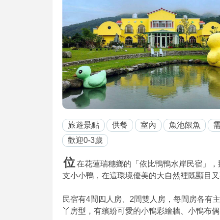
旅遊景點
供餐
室內
魚池餵魚
歡迎0-3歲
位
在花蓮瑞穗鄉的「依比鴨鴨水岸民宿」，
支小小鴨，在這環境優美的大自然裡既顯目又
民宿有4間四人房、2間雙人房，每間房各有
丫房型，有繽紛可愛的小鴨彩繪牆、小鴨布偶