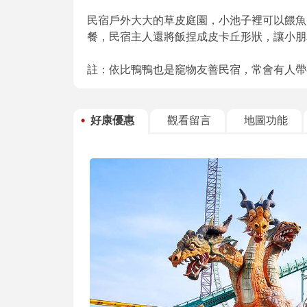
民宿戶外大大的草皮庭園，小池子裡可以餵魚
餐，民宿主人還將飯捏成皮卡丘形狀，讓小朋
註：依比鴨鴨也是竉物友善民宿，常會有人帶
好康優惠
觀看留言
地圖功能