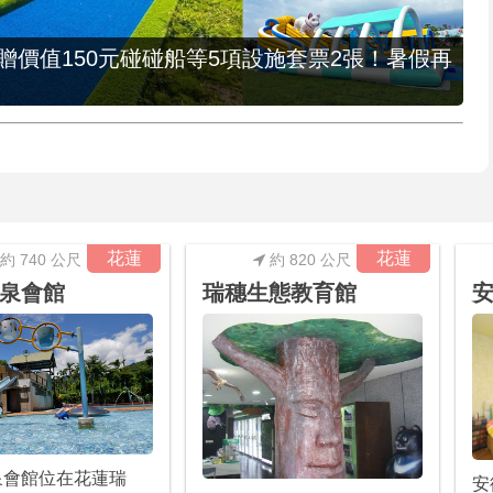
，贈價值150元碰碰船等5項設施套票2張！暑假再
花蓮
花蓮
約 740 公尺
約 820 公尺
泉會館
瑞穗生態教育館
泉會館位在花蓮瑞
安