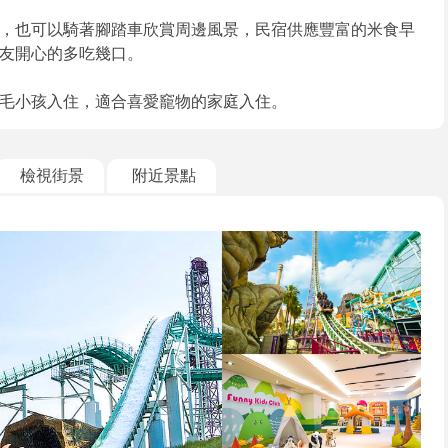
，也可以騎著腳踏車欣賞周邊風景，民宿供應豐富的米食早
友開心的多吃幾口。
毛小孩入住，適合喜愛竉物的家庭入住。
檢視街景
附近景點