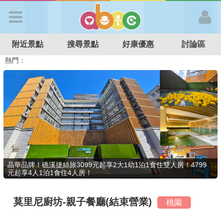
歡迎加入
附近景點
搜尋景點
好康優惠
討論區
APP登入
熱門：
溜滑梯民宿
觀光工廠
DIY摘果
日本親子景點
特色遊戲場
親子住房優惠
台北親子餐廳
溫泉泡湯SPA
首 頁
搜尋景點
好康優惠
晶華品牌！礁溪捷絲旅3099元起享2大1幼1泊1食住雙人房！4799
元起享4人1泊1食住4人房！
最新消息
莫里尼廚坊-親子餐廳(結束營業)
桃園
最新留言