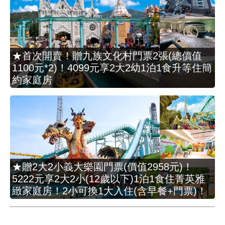
★首次開賣！贈九族文化村門票2張(總價值
1100元*2)！4099元享2大2幼1泊1食升等住簡
約家庭房
★贈2大2小義大樂園門票(價值2958元)！
5222元享2大2小(12歲以下)1泊1食住菁英雅
緻家庭房！2小可換1大入住(含早餐+門票)！