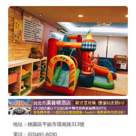
商家合作
推薦景點
討論區
聯絡我們
APP下載
地址：桃園區平鎮市環南路313號
電話：(03)491-6030