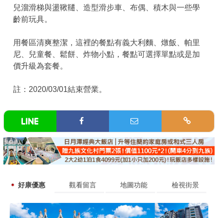
兒溜滑梯與盪鞦韆、造型滑步車、布偶、積木與一些學
齡前玩具。
用餐區清爽整潔，這裡的餐點有義大利麵、燉飯、帕里
尼、兒童餐、鬆餅、炸物小點，餐點可選擇單點或是加
價升級為套餐。
註：2020/03/01結束營業。
好康優惠
觀看留言
地圖功能
檢視街景