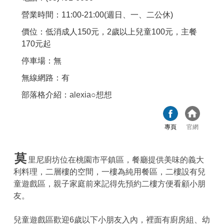
營業時間：11:00-21:00(週日、一、二公休)
價位：低消成人150元，2歲以上兒童100元，主餐
170元起
停車場：無
無線網路：有
部落格介紹：
alexia○想想
專頁
官網
莫
里尼廚坊位在桃園市平鎮區，餐廳提供美味的義大
利料理，二層樓的空間，一樓為純用餐區，二樓設有兒
童遊戲區，親子家庭前來記得先預約二樓方便看顧小朋
友。
兒童遊戲區歡迎6歲以下小朋友入內，裡面有廚房組、幼