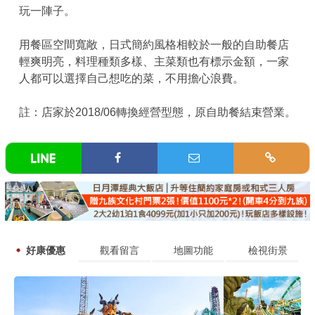
玩一陣子。
用餐區空間寬敞，日式簡約風格相較於一般的自助餐店
輕爽明亮，料理種類多樣、主菜類也有標示金額，一家
人都可以選擇自己想吃的菜，不用擔心浪費。
註：店家於2018/06轉換經營型態，原自助餐結束營業。
好康優惠
觀看留言
地圖功能
檢視街景