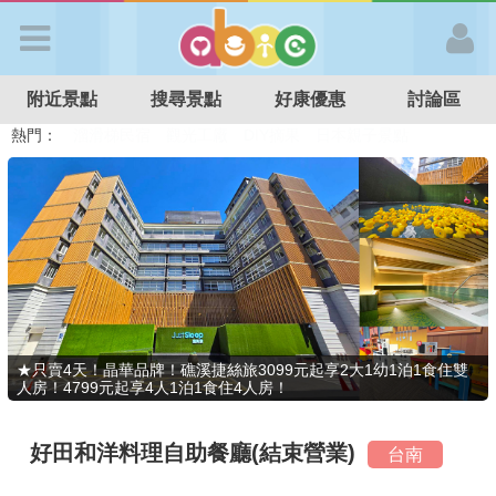
歡迎加入
附近景點
搜尋景點
好康優惠
討論區
APP登入
熱門：
溜滑梯民宿
觀光工廠
DIY摘果
日本親子景點
特色遊戲場
親子住房優惠
台北親子餐廳
溫泉泡湯SPA
首 頁
搜尋景點
好康優惠
★只賣4天！晶華品牌！礁溪捷絲旅3099元起享2大1幼1泊1食住雙
人房！4799元起享4人1泊1食住4人房！
最新消息
好田和洋料理自助餐廳(結束營業)
台南
最新留言