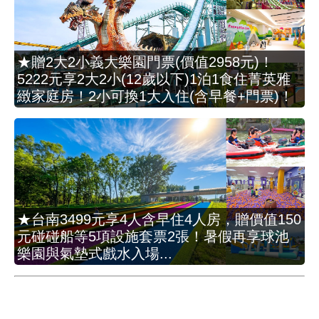
★贈2大2小義大樂園門票(價值2958元)！
5222元享2大2小(12歲以下)1泊1食住菁英雅
緻家庭房！2小可換1大入住(含早餐+門票)！
★台南3499元享4人含早住4人房，贈價值150
元碰碰船等5項設施套票2張！暑假再享球池
樂園與氣墊式戲水入場...