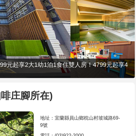
9元起享2大1幼1泊1食住雙人房！4799元起享4
啡庄腳所在)
地址：宜蘭縣員山鄉枕山村坡城路69-
9號
電話：(03)922-2000