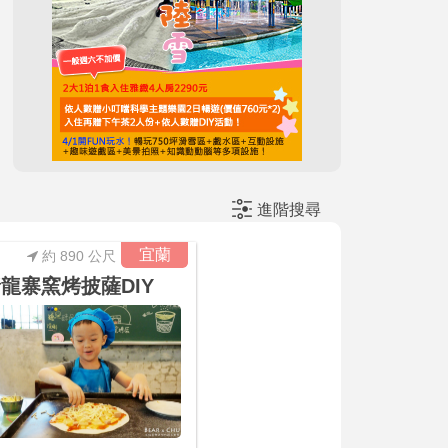
進階搜尋
宜蘭
約 890 公尺
龍寨窯烤披薩DIY