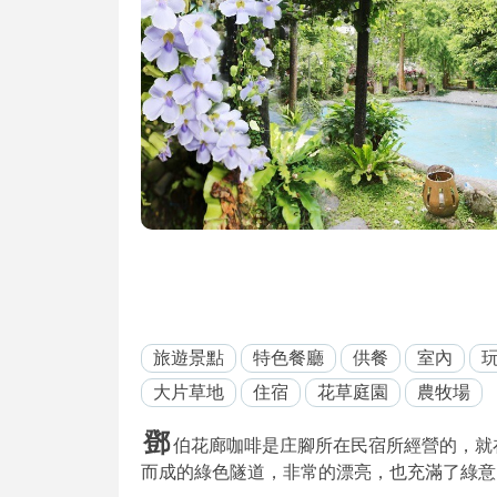
旅遊景點
特色餐廳
供餐
室內
大片草地
住宿
花草庭園
農牧場
鄧
伯花廊咖啡是庄腳所在民宿所經營的，就
而成的綠色隧道，非常的漂亮，也充滿了綠意