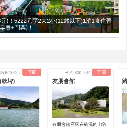
元)！5222元享2大2小(12歲以下)1泊1食住菁
早餐+門票)！
宜蘭
宜蘭
約 500 公尺
約 600 公尺
(軟埤)
友朋會館
豬
有朋會館座落在礁溪的山谷