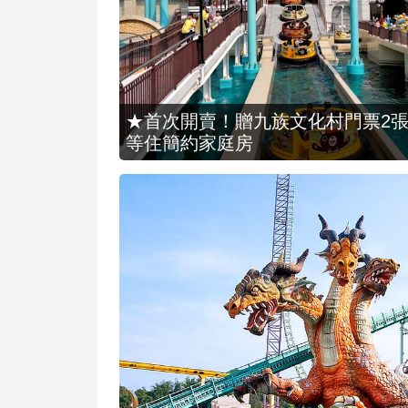
★首次開賣！贈九族文化村門票2張(總價
等住簡約家庭房