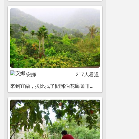
安娜
217人看過
來到宜蘭，拔比找了間鄧伯花廊咖啡...