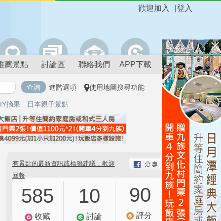
歡迎加入
|
登入
推薦景點
討論區
聯絡我們
APP下載
進階選項
使用地圖搜尋功能
IY摘果
日本親子景點
有景點的最新資訊或標籤建議，歡迎
回報
90
585
10
評分
收藏
討論