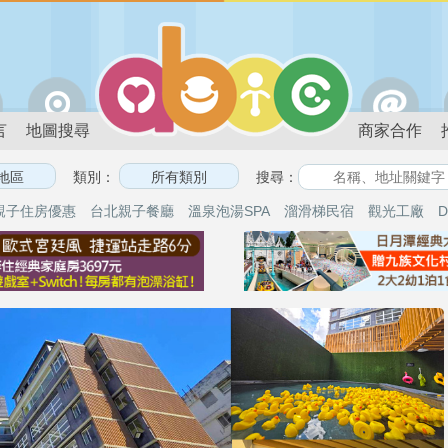
言
地圖搜尋
商家合作
類別：
搜尋：
親子住房優惠
台北親子餐廳
溫泉泡湯SPA
溜滑梯民宿
觀光工廠
D