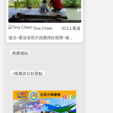
Tina Chien
423人看過
漫活~看這張照片就覺得好悠閒~後...
+推薦其它好景點