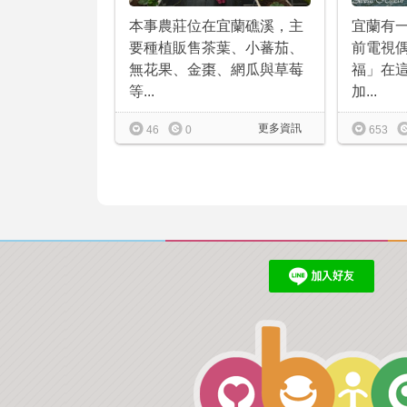
本事農莊位在宜蘭礁溪，主
宜蘭有
要種植販售茶葉、小蕃茄、
前電視
無花果、金棗、網瓜與草莓
福」在
等...
加...
更多資訊
46
0
653