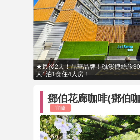
★最後2天！晶華品牌！礁溪捷絲旅309
人1泊1食住4人房！
鄧伯花廊咖啡(鄧伯咖
宜蘭