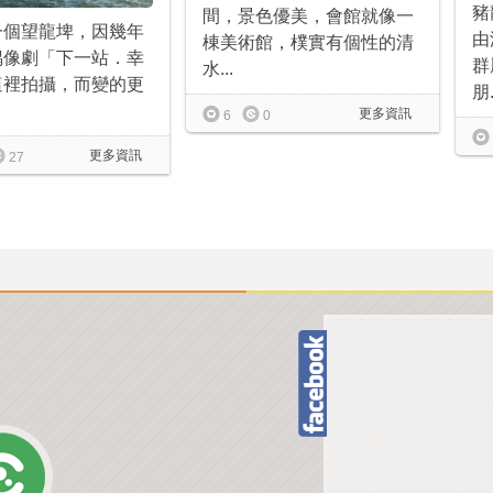
豬
間，景色優美，會館就像一
一個望龍埤，因幾年
由
棟美術館，樸實有個性的清
偶像劇「下一站．幸
群
水...
這裡拍攝，而變的更
朋.
更多資訊
6
0
更多資訊
27