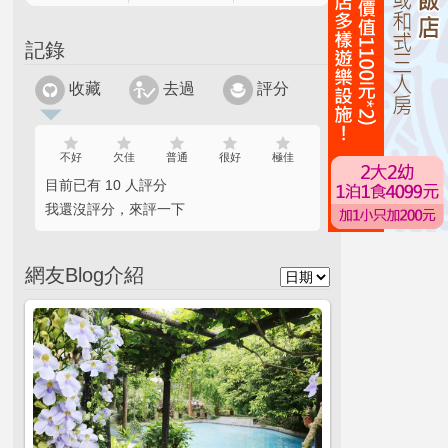
記錄
收藏
去過
評分
不好
欠佳
普通
很好
極佳
目前已有 10 人評分
我還沒評分，來評一下
網友Blog介紹