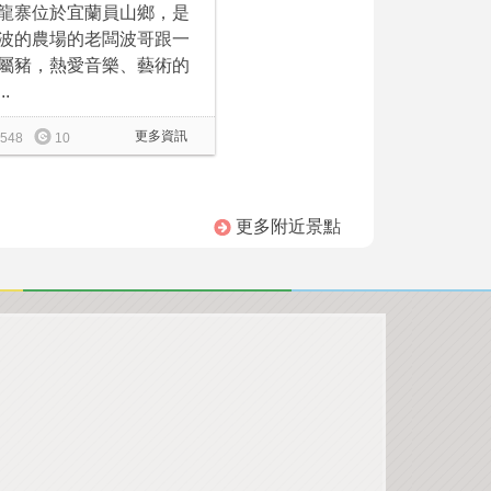
龍寨位於宜蘭員山鄉，是
波的農場的老闆波哥跟一
屬豬，熱愛音樂、藝術的
..
更多資訊
548
10
更多附近景點