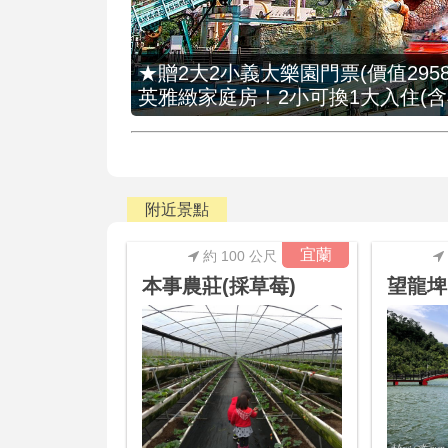
★贈2大2小義大樂園門票(價值2958
英雅緻家庭房！2小可換1大入住(含
附近景點
宜蘭
約 100 公尺
本事農莊(採草莓)
望龍埤