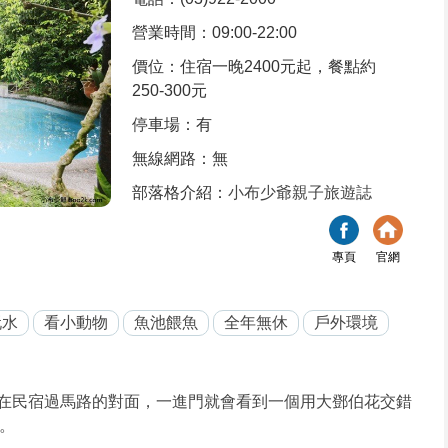
營業時間：09:00-22:00
價位：住宿一晚2400元起，餐點約
250-300元
停車場：有
無線網路：無
部落格介紹：
小布少爺親子旅遊誌
專頁
官網
玩水
看小動物
魚池餵魚
全年無休
戶外環境
在民宿過馬路的對面，一進門就會看到一個用大鄧伯花交錯
。