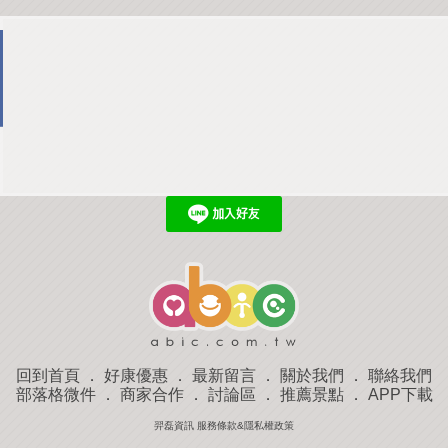
回到首頁
．
好康優惠
．
最新留言
．
關於我們
．
聯絡我們
部落格微件
．
商家合作
．
討論區
．
推薦景點
．
APP下載
羿磊資訊 服務條款&隱私權政策