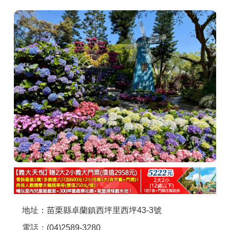
商家合作
推薦景點
討論區
聯絡我們
APP下載
地址：苗栗縣卓蘭鎮西坪里西坪43-3號
電話：(04)2589-3280