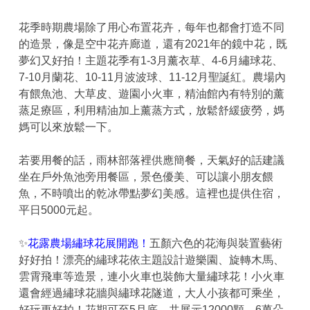
花季時期農場除了用心布置花卉，每年也都會打造不同
的造景，像是空中花卉廊道，還有2021年的鏡中花，既
夢幻又好拍！主題花季有1-3月薰衣草、4-6月繡球花、
7-10月蘭花、10-11月波波球、11-12月聖誕紅。農場內
有餵魚池、大草皮、遊園小火車，精油館內有特別的薰
蒸足療區，利用精油加上薰蒸方式，放鬆舒緩疲勞，媽
媽可以來放鬆一下。
若要用餐的話，雨林部落裡供應簡餐，天氣好的話建議
坐在戶外魚池旁用餐區，景色優美、可以讓小朋友餵
魚，不時噴出的乾冰帶點夢幻美感。這裡也提供住宿，
平日5000元起。
✨
花露農場繡球花展開跑！
五顏六色的花海與裝置藝術
好好拍！漂亮的繡球花依主題設計遊樂園、旋轉木馬、
雲霄飛車等造景，連小火車也裝飾大量繡球花！小火車
還會經過繡球花牆與繡球花隧道，大人小孩都可乘坐，
好玩更好拍！花期可至5月底，共展示12000顆、6萬朵