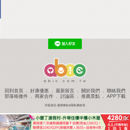
回到首頁
．
好康優惠
．
最新留言
．
關於我們
．
聯絡我們
部落格微件
．
商家合作
．
討論區
．
推薦景點
．
APP下載
羿磊資訊 服務條款&隱私權政策