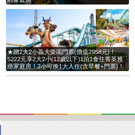
★贈2大2小義大樂園門票(價值2958元)！
5222元享2大2小(12歲以下)1泊1食住菁英雅
緻家庭房！2小可換1大入住(含早餐+門票)！