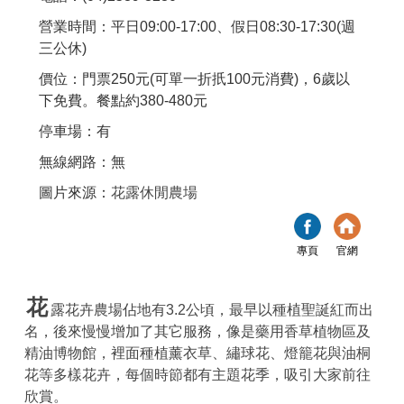
營業時間：平日09:00-17:00、假日08:30-17:30(週
三公休)
價位：門票250元(可單一折扺100元消費)，6歲以
下免費。餐點約380-480元
停車場：有
無線網路：無
圖片來源：
花露休閒農場
專頁
官網
花
露花卉農場佔地有3.2公頃，最早以種植聖誕紅而出
名，後來慢慢增加了其它服務，像是藥用香草植物區及
精油博物館，裡面種植薰衣草、繡球花、燈籠花與油桐
花等多樣花卉，每個時節都有主題花季，吸引大家前往
欣賞。