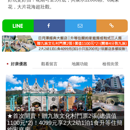
花，大片花海超壯觀。
好康優惠
觀看留言
地圖功能
檢視街景
★首次開賣！贈九族文化村門票2張(總價值
1100元*2)！4099元享2大2幼1泊1食升等住簡
約家庭房