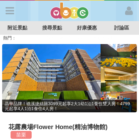
歡迎加入
附近景點
搜尋景點
好康優惠
討論區
APP登入
熱門：
溜滑梯民宿
觀光工廠
DIY摘果
日本親子景點
特色遊戲場
親子住房優惠
台北親子餐廳
溫泉泡湯SPA
首 頁
搜尋景點
好康優惠
晶華品牌！礁溪捷絲旅3099元起享2大1幼1泊1食住雙人房！4799
元起享4人1泊1食住4人房！
最新消息
花露農場Flower Home(精油博物館)
最新留言
苗栗