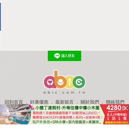
回到首頁
．
好康優惠
．
最新留言
．
關於我們
．
聯絡我們
部落格微件
．
商家合作
．
討論區
．
推薦景點
．
APP下載
羿磊資訊 服務條款&隱私權政策