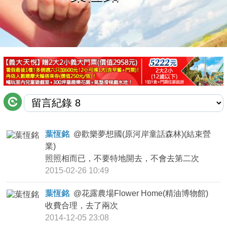
商家合作
推薦景點
討論區
聯絡我們
葉恆銘
@
歡樂夢想國(原河岸童話森林)(結束營
業)
APP下載
照照相而已，不要特地開去，不會去第二次
2015-02-26 10:49
葉恆銘
@
花露農場Flower Home(精油博物館)
收費合理，去了兩次
2014-12-05 23:08