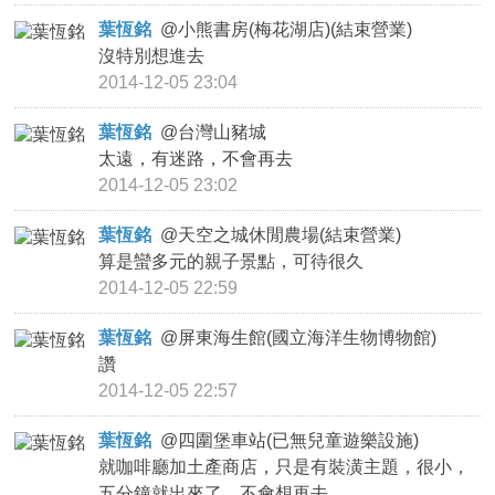
葉恆銘
@
小熊書房(梅花湖店)(結束營業)
沒特別想進去
2014-12-05 23:04
葉恆銘
@
台灣山豬城
太遠，有迷路，不會再去
2014-12-05 23:02
葉恆銘
@
天空之城休閒農場(結束營業)
算是蠻多元的親子景點，可待很久
2014-12-05 22:59
葉恆銘
@
屏東海生館(國立海洋生物博物館)
讚
2014-12-05 22:57
葉恆銘
@
四圍堡車站(已無兒童遊樂設施)
就咖啡廳加土產商店，只是有裝潢主題，很小，
五分鐘就出來了，不會想再去