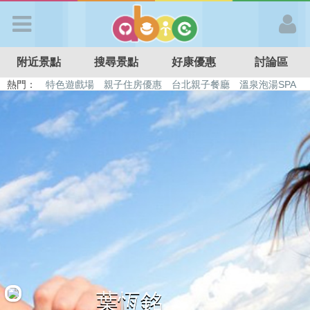
歡迎加入
附近景點
搜尋景點
好康優惠
討論區
APP登入
熱門：
特色遊戲場
親子住房優惠
台北親子餐廳
溫泉泡湯SPA
溜滑梯民宿
觀光工廠
DIY摘果
日本親子景點
首 頁
搜尋景點
好康優惠
最新消息
最新留言
葉恆銘