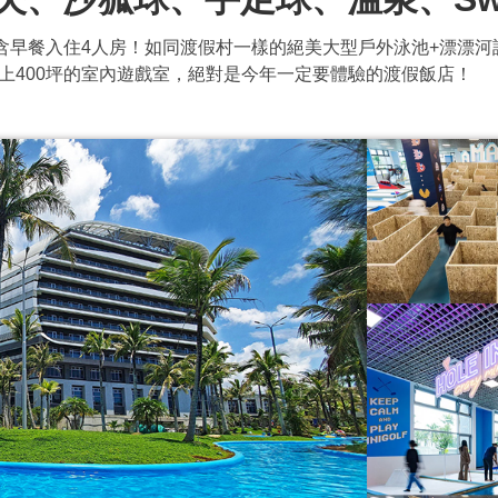
大含早餐入住4人房！如同渡假村一樣的絕美大型戶外泳池+漂漂
上400坪的室內遊戲室，絕對是今年一定要體驗的渡假飯店！