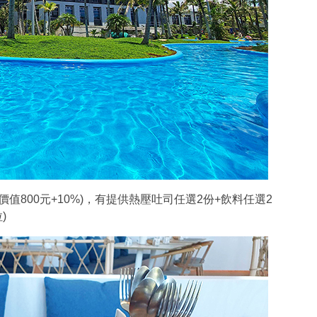
值800元+10%)，有提供熱壓吐司任選2份+飲料任選2
)