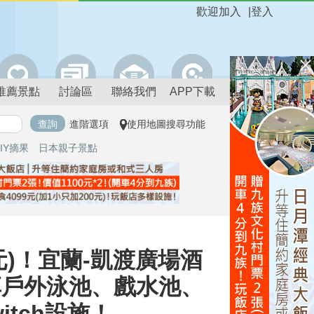
歡迎加入
|
登入
推薦景點
討論區
聯絡我們
APP下載
進階選項
使用地圖搜尋功能
IY摘果
日本親子景點
元)！宜蘭-凱渡廣場酒
，享戶外泳池、戲水池、
tch設施！