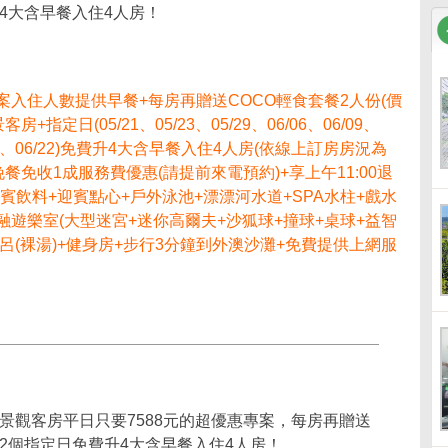
費升4大含早餐入住4人房！
案入住人數提供早餐+每房再贈送COCO輕食套餐2人份(價
+指定日(05/21、05/23、05/29、06/06、06/09、
、06/20、06/22)免費升4大含早餐入住4人房(依線上訂房房況為
晚餐免收1成服務費優惠(請提前來電預約)+享上午11:00退
迎賓飲料+迎賓點心+戶外泳池+漂漂河水道+SPA水柱+戲水
親子共融遊樂室(大型迷宮+迷你高爾夫+沙狐球+撞球+桌球+益智
泉風呂(裸湯)+健身房+步行3分鐘到外澳沙灘+免費提供上網服
入住景觀客房平日只要7588元的超優惠專案，每房再贈送
！享12個指定日免費升4大含早餐入住4人房！