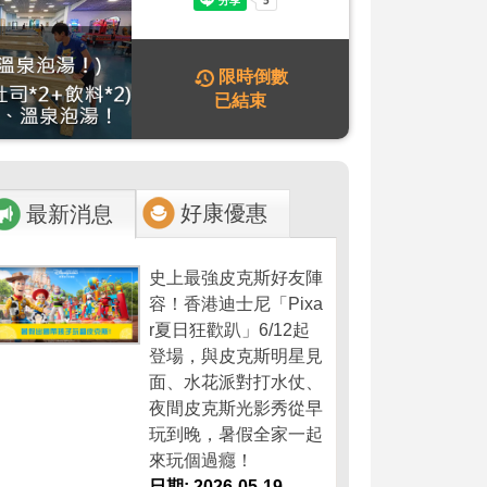
限時倒數
已結束
好康優惠
最新消息
史上最強皮克斯好友陣
容！香港迪士尼「Pixa
r夏日狂歡趴」6/12起
登場，與皮克斯明星見
面、水花派對打水仗、
夜間皮克斯光影秀從早
玩到晚，暑假全家一起
來玩個過癮！
日期: 2026-05-19