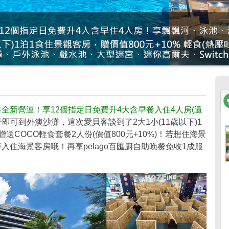
年全新營運！享12個指定日免費升4大含早餐入住4人房(還
可到外澳沙灘，這次愛貝客談到了2大1小(11歲以下)1
送COCO輕食套餐2人份(價值800元+10%)！若想住海景
入住海景客房哦！再享pelago百匯廚自助晚餐免收1成服