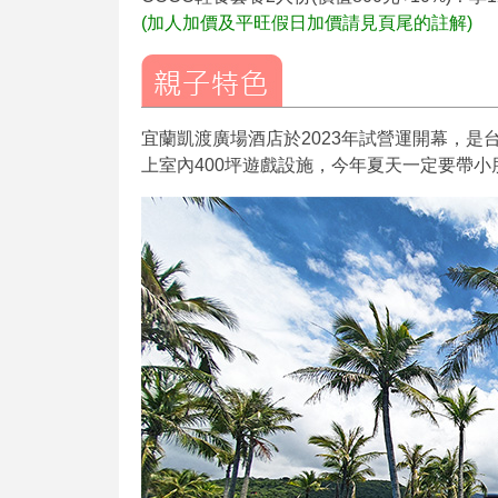
(加人加價及平旺假日加價請見頁尾的註解)
宜蘭凱渡廣場酒店於2023年試營運開幕，
上室內400坪遊戲設施，今年夏天一定要帶小