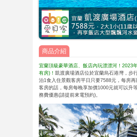
商品介紹
宜蘭頂級豪華酒店、飯店內玩漂漂河！2023
有房)！
凱渡廣場酒店位於宜蘭烏石港灣，步行即
泊1食入住景觀客房平日只要7588元，每房再贈
客房的話，每房每晚享加價1000元就可以升等
務費優惠(請提前來電預約)。