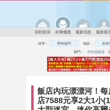
回到首頁
好康優惠
最新消息
最新留
排序：
地區：
熱門：
特色遊戲場
飯店內玩漂漂河！每房
店7588元享2大1
大型迷宮、迷你高爾夫