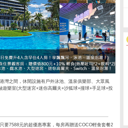
港灣之間，休閒設施有戶外泳池、溫泉俱樂部、大眾風
子共融遊樂室(大型迷宮+迷你高爾夫+沙狐球+撞球+手足球+投
日只要7588元的超優惠專案，每房再贈送COCO輕食套餐2