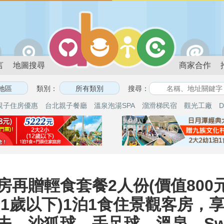
言
地圖搜尋
商家合作
類別：
搜尋：
親子住房優惠
台北親子餐廳
溫泉泡湯SPA
溜滑梯民宿
觀光工廠
D
再贈輕食套餐2人份(價值800
小(11歲以下)1泊1食住景觀客房
、沙狐球、手足球、溫泉、Swi