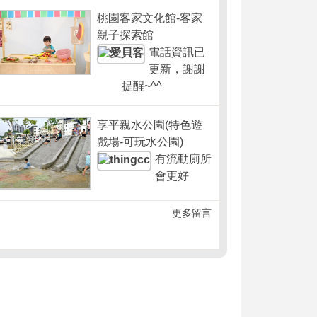
桃園客家文化館-客家
親子探索館
電話資訊已
更新，謝謝
提醒~^^
享平親水公園(特色遊
戲場-可玩水公園)
有流動廁所
會更好
更多留言