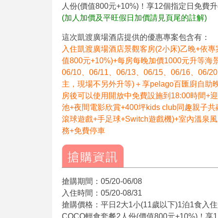
人份(價值800元+10%)！享12個指定日免
(加人加價及平旺假日加價請見頁尾的註解)
這次凱渡廣場酒店提供的優惠專案包含有：
入住凱渡廣場酒店景觀客房(2小床)乙晚+依專
值800元+10%)+每房每晚加價1000元升等海景客房
06/10、06/11、06/13、06/15、06/16
主，現場不另外升等)＋享pelago百匯廚自助
房後可以使用開放中免費設施到18:00時間+
池+夜間電影欣賞+400坪kids club同趣
滾球遊戲+手足球+Switch遊戲機)+室內溫
務+免費停車
搶購期間：05/20-06/08
入住時間：05/20-08/31
搶購價格：平日2大1小(11歲以下)1泊1食
COCO輕食套餐2人份(價值800元+10%)