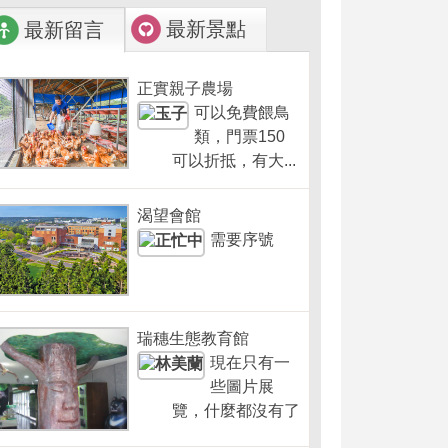
最新景點
最新留言
正實親子農場
可以免費餵鳥
類，門票150
可以折抵，有大...
渴望會館
需要序號
瑞穗生態教育館
現在只有一
些圖片展
覽，什麼都沒有了