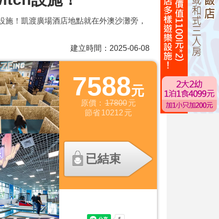
河設施！凱渡廣場酒店地點就在外澳沙灘旁，
建立時間：2025-06-08
7588
元
原價：
17800
元
節省
10212
元
已結束