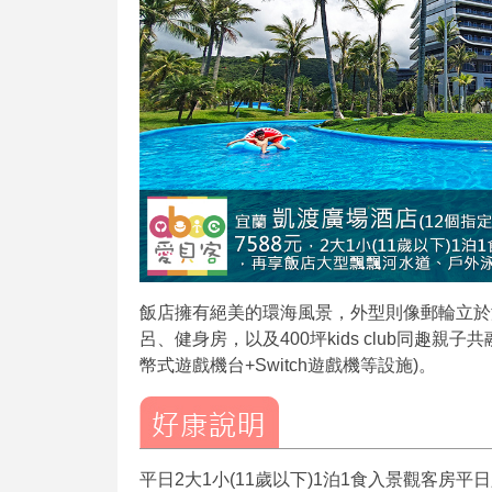
飯店擁有絕美的環海風景，外型則像郵輪立於
呂、健身房，以及400坪kids club同趣親
幣式遊戲機台+Switch遊戲機等設施)。
平日2大1小(11歲以下)1泊1食入景觀客房平