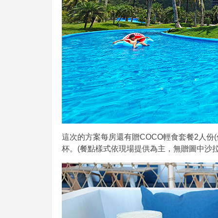
這次的方案每房還有贈COCO輕食套餐2人份(價
杯。(餐點樣式依現場提供為主，無贈圖中沙拉